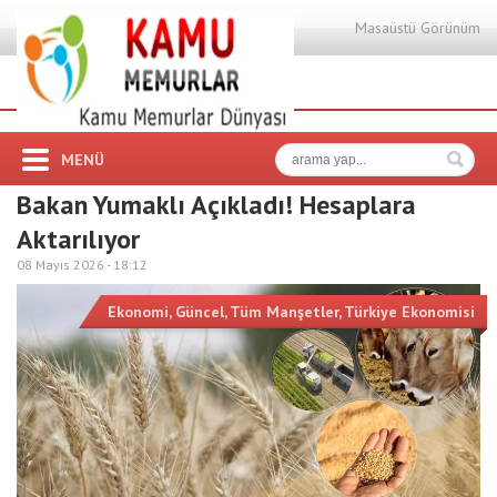
Masaüstü Görünüm
MENÜ
Bakan Yumaklı Açıkladı! Hesaplara
Aktarılıyor
08 Mayıs 2026 -
18:12
Ekonomi
,
Güncel
,
Tüm Manşetler
,
Türkiye Ekonomisi