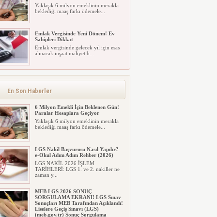
Yaklaşık 6 milyon emeklinin merakla
beklediği maaş farkı ödemele...
Emlak Vergisinde Yeni Dönem! Ev
Sahipleri Dikkat
Emlak vergisinde gelecek yıl için esas
alınacak inşaat maliyet b...
Emlak Vergisinde Yeni Dönem! Ev
Sahipleri Dikkat
Emlak vergisinde gelecek yıl için esas
alınacak inşaat maliyet b...
En Son Haberler
6 Milyon Emekli İçin Beklenen Gün!
Paralar Hesaplara Geçiyor
Yaklaşık 6 milyon emeklinin merakla
beklediği maaş farkı ödemele...
LGS Nakil Başvurusu Nasıl Yapılır?
e-Okul Adım Adım Rehber (2026)
LGS NAKİL 2026 İŞLEM
TARİHLERİ: LGS 1. ve 2. nakiller ne
zaman y...
MEB LGS 2026 SONUÇ
SORGULAMA EKRANI! LGS Sınav
Sonuçları MEB Tarafından Açıklandı!
Liselere Geçiş Sınavı (LGS)
(meb.gov.tr) Sonuç Sorgulama