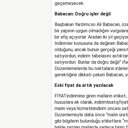
geçemeyecek.
Babacan: Doğru işler değil
Başbakan Yardımcısı Ali Babacan, özel
bir yapının uygun olmadığını vurgulara
bir afiş açıyorlar. Aradan iki yıl geçiy
İndirimler konusuna da değinen Babaca
olduğunu, ancak bunun gerçeği yansıt
satıyordun, indirim tabelasını astıkta
satıyordun. Bunlar da doğru değil” ifad
Düzenlemelerde bu noktaların irdelen
gerektiğine dikkati çeken Babacan, yen
Eski fiyat da artık yazılacak
FİYATindirimine giren malların etiket,
hususlara ek olarak, indirimlisatışfi
malın veya hizmetinindirim öncesi sat
Düzenlemeyle daha önce “malın üretim y
gibi bilgilerin bulunduğu etiketlere “
halde satılan mallarda sadece birim fi