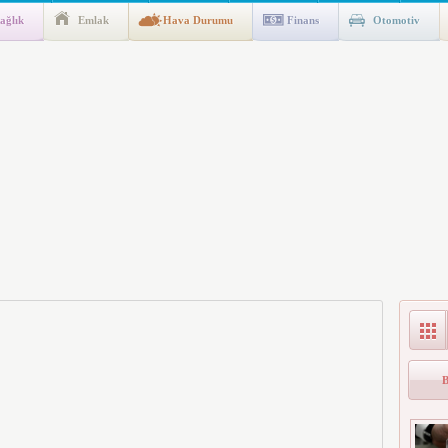
ağlık
Emlak
Hava Durumu
Finans
Otomotiv
gulaması Başladı: Unuttuğunuz Paralar Ortaya Çıkabilir, Mirasçıları
n Kıyafet/Formalarının Belirlenmesine Dair Usul ve Esaslar
k İndirim