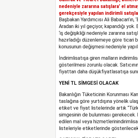
nedeniyle zararına satışlara’ el at
gerekçesiyle yapılan indirimli satış
Başbakan Yardımcısı Ali Babacan’ın, ‘B
Aradan iki yıl geçiyor, kapandığı yok
‘iş değişikliği nedeniyle zararına satı
hazırladığı düzenlemeye göre ticari bi
konusunun değişmesi nedeniyle yapıla
İndirimlisatışa giren malların indirimli
gösterilmesi zorunlu olacak. Satıcının
fiyattan daha düşükfiyatlasatışa su
YENİ TL SİMGESİ OLACAK
Bakanlığın Tüketicinin Korunması Kan
taslağına göre yurtdışına yönelik ulaş
etiket ve fiyat listelerinde artık “Türk
simgesinin de bulunması gerekecek. 
edilen mal veya hizmetlerinindirimlisat
listeleriyle etiketlerinde gösterilecek