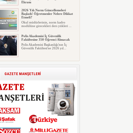
Ekranı
2026 LGS tercih sonuçları açıklandı...
2026 Yılı Norm Güncellemeleri
Milyonlarca öğrenci için ...
Başladı! Öğretmenler Nelere Dikkat
Etmeli?
Okul müdürlerinin, norm kadro
modülüne girecekleri ders yükleri ...
Polis Akademisi İç Güvenlik
Fakültesine 350 Öğrenci Alınacak
Polis Akademisi Başkanlığı'nın İç
Güvenlik Fakültesi'ne 2026 yıl...
E-Devlet Unutulan Para Sorgulaması
Başladı: Unuttuğunuz Paralar
Ortaya Çıkabilir, Mirasçıları da
İlgilendiriyor
GAZETE MANŞETLERİ
Dijital ödeme alışkanlıklarının
yaygınlaşmasıyla birlikte elektr...
İşte Okullarda Öğrencilerin
Kıyafet/Formalarının Belirlenmesine
Dair Usul ve Esaslar
Milli Eğitim Bakanlığı Temel Öğretim
Genel Müdürlüğü 22.07.2026 ...
Motorine Gece Yarısı Büyük İndirim
ABD-İran arasında yeniden diplomasi
yürütüleceği sinyallerinin p...