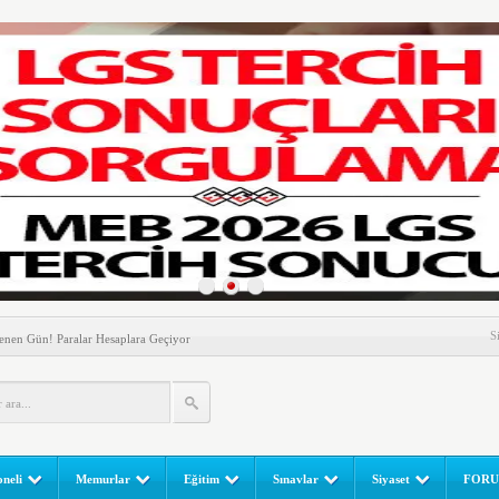
nem! Ev Sahipleri Dikkat
S
enen Gün! Paralar Hesaplara Geçiyor
l Yapılır? e-Okul Adım Adım Rehber (2026)
RGULAMA EKRANI! LGS Sınav Sonuçları MEB Tarafından
 Sınavı (LGS) (meb.gov.tr) Sonuç Sorgulama Ekranı
leri Başladı! Öğretmenler Nelere Dikkat Etmeli?
neli
Memurlar
Eğitim
Sınavlar
Siyaset
FOR
ik Fakültesine 350 Öğrenci Alınacak