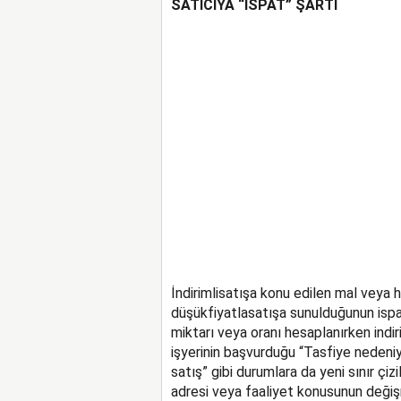
SATICIYA “İSPAT” ŞARTI
İndirimlisatışa konu edilen mal veya 
düşükfiyatlasatışa sunulduğunun ispatı
miktarı veya oranı hesaplanırken indir
işyerinin başvurduğu “Tasfiye nedeniyle
satış” gibi durumlara da yeni sınır çizi
adresi veya faaliyet konusunun değişm