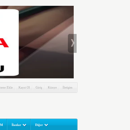
itene Ekle
Kayıt Ol
Giriş
Künye
İletişim
UM
İlanlar
Diğer