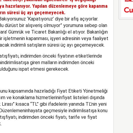
maya hazırlanıyor. Yapılan düzenlemeye göre kapanma
ların süresi üç ayı geçemeyecek.
akıyorsunuz ‘Kapatıyoruz’ diye bir afiş açıyorlar.
. Bu dürüst bir alışveriş olmuyor” yorumuna sebep olan
şlara’ Gümrük ve Ticaret Bakanlığı el atıyor. Bakanlığın
r işletmenin kapanması, işyeri adresinin veya faaliyet
cak indirimli satışların süresi üç ayı geçemeyecek.
satışfiyatı, indirimden önceki fiyatının etiketlerinde
indirimlisatışa giren malların indirimden önceki
nulduğunu ispat etmesi gerekecek.
unu kapsamında hazırladığı Fiyat Etiketi Yönetmeliği
ım ve konaklama hizmetlerininfiyat listeleri dışında
 Lirası” kısaca “TL” gibi ifadelerin yanında TL’nin yeni
Düzenlemeninhayata geçmesiyle indirimlisatışa konu
ışfiyatı, indirimden önceki fiyatı, tarife ve fiyat
.