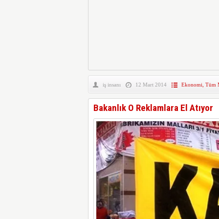
iş insanı
12 Mart 2014
Ekonomi
,
Tüm M
Bakanlık O Reklamlara El Atıyor