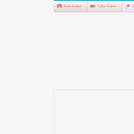
Foto Galeri
Video Galeri
S
E-Devlet Unutulan Para Sor
da İlgilendiriyor
İşte Okullarda Öğrencileri
Motorine Gece Yarısı Büyü
LPG’ye Dev Zam Geliyor!