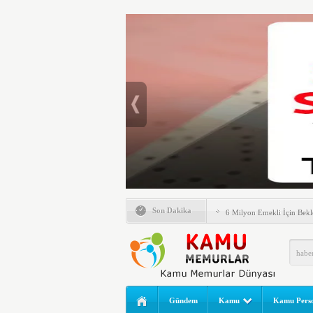
Emlak Vergisinde Yeni Dö
Son Dakika
6 Milyon Emekli İçin Bekl
LGS Nakil Başvurusu Nası
MEB LGS 2026 SONUÇ SO
Açıklandı! Liselere Geçiş
2026 Yılı Norm Güncelleme
Gündem
Kamu
Kamu Perso
Polis Akademisi İç Güvenl