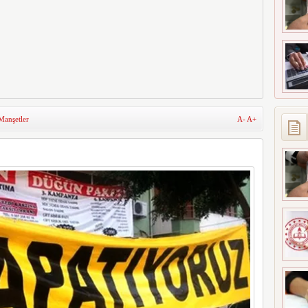
anşetler
A-
A+