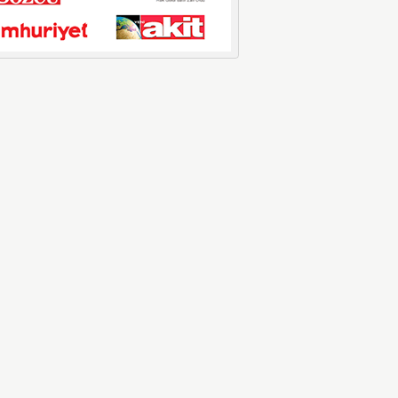
LPG’ye Dev Zam Geliyor!
Küresel petrol piyasalarındaki
dalgalanmalar ve döviz kurundaki ...