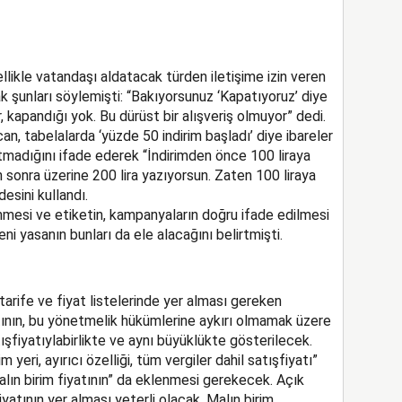
likle vatandaşı aldatacak türden iletişime izin veren
k şunları söylemişti: “Bakıyorsunuz ‘Kapatıyoruz’ diye
or, kapandığı yok. Bu dürüst bir alışveriş olmuyor” dedi.
n, tabelalarda ‘yüzde 50 indirim başladı’ diye ibareler
madığını ifade ederek “İndirimden önce 100 liraya
n sonra üzerine 200 lira yazıyorsun. Zaten 100 liraya
esini kullandı.
mesi ve etiketin, kampanyaların doğru ifade edilmesi
i yasanın bunları da ele alacağını belirtmişti.
 tarife ve fiyat listelerinde yer alması gereken
yatının, bu yönetmelik hükümlerine aykırı olmamak üzere
ışfiyatıylabirlikte ve aynı büyüklükte gösterilecek.
eri, ayırıcı özelliği, tüm vergiler dahil satışfiyatı”
malın birim fiyatının” da eklenmesi gerekecek. Açık
yatının yer alması yeterli olacak. Malın birim