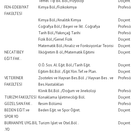
Temel Tıp Bil. Böl./Fizyoloji
Doçent
FEN-EDEBİYAT
Kimya Böl./Fizikokimya
Profesö
FAKÜLTESİ
Kimya Böl./Analitik Kimya
Doçent
Coğrafya Böl./ Beşeri ve İkt . Coğrafya
Profesö
Tarih Böl./Yakınçağ Tarihi
Profesö
Fizik Böl./Genel Fizik
Doçent
Matematik Böl./Analiz ve Fonksiyonlar Teorisi
Doçent
NECATİBEY
İlköğretim B öl./Matematik Eğitimi
Doçent
EĞİT.FAK .
O.Ö. Sos. Al. Eğit. Böl./Tarih Eğit.
Doçent
Eğitim Bil.Böl ./Eğit.Yön.Tef.ve Plan.
Doçent
VETERİNER
Zootekni ve Hayvan Bes.Böl ./ Hayvan Bes . ve
Profesö
FAKÜLTESİ
Bes.Hastalıkları
Klinik Bil.Böl ./Doğum ve Jinekoloji
Profesö
TURİZM FAKÜLTESİ
Konaklama İşletmeciliği Böl.
Doçent
GÜZEL SAN.FAK .
Resim Bölümü
Profesö
BEDEN EĞİT.ve
Beden Eğit. ve Spor Öğret.
Doçent
SPOR YO
BURHANİYE UYG.BİL
Turizm İşlet ve Otel.Böl .
Doçent
.YO