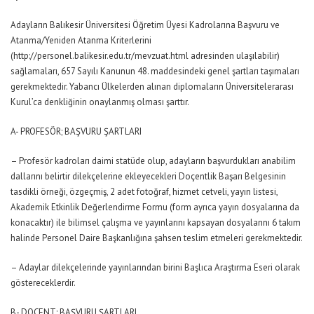
Adayların Balıkesir Üniversitesi Öğretim Üyesi Kadrolarına Başvuru ve
Atanma/Yeniden Atanma Kriterlerini
(http://personel.balikesir.edu.tr/mevzuat.html adresinden ulaşılabilir)
sağlamaları, 657 Sayılı Kanunun 48. maddesindeki genel şartları taşımaları
gerekmektedir. Yabancı Ülkelerden alınan diplomaların Üniversitelerarası
Kurul’ca denkliğinin onaylanmış olması şarttır.
A- PROFESÖR; BAŞVURU ŞARTLARI
– Profesör kadroları daimi statüde olup, adayların başvurdukları anabilim
dallarını belirtir dilekçelerine ekleyecekleri Doçentlik Başarı Belgesinin
tasdikli örneği, özgeçmiş, 2 adet fotoğraf, hizmet cetveli, yayın listesi,
Akademik Etkinlik Değerlendirme Formu (form ayrıca yayın dosyalarına da
konacaktır) ile bilimsel çalışma ve yayınlarını kapsayan dosyalarını 6 takım
halinde Personel Daire Başkanlığına şahsen teslim etmeleri gerekmektedir.
– Adaylar dilekçelerinde yayınlarından birini Başlıca Araştırma Eseri olarak
göstereceklerdir.
B- DOÇENT; BAŞVURU ŞARTLARI