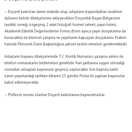
– Doçent kadroları daimi statüde olup, adayların başvurdukları anabilim
dallarını belirtir dilekçelerine ekleyecekleri Doçentlik Başarı Belgesinin
tasdikli örneği, özgeçmiş, 2 adet fotoğraf, hizmet cetveli, yayın listesi,
Akademik Etkinlik Değerlendirme Formu (form ayrıca yayın dosyalarına da
konacaktır) ile bilimsel çalışma ve yayınlarını kapsayan dosyalarını 4 takım
halinde Personel Daire Başkanlığına şahsen teslim etmeleri gerekmektedir.
Adayların başvuru dilekçelerinde T.C. Kimlik Numarası, yazışma adresi ile
telefon numaralarını bildirmeleri gereklidir. İlan şartlarına uygun olmadığı
sonradan anlaşılan başvurular geçersiz sayılacaktır. Son başvuru tarihi
ilanın yayınlandığı tarihten itibaren 15 gündür. Posta ile yapılan başvurular
kabul edilmeyecektir.
– Profesör unvanı olanlar Doçent kadrolarına başvuramazlar.