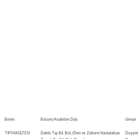
Birimi
Bölüm/Anabilim Dalı
Unvan
TIP FAKÜLTESİ
Dahili Tıp Bil. Böl./Deri ve Zührevi Hastalıkları
Doçent