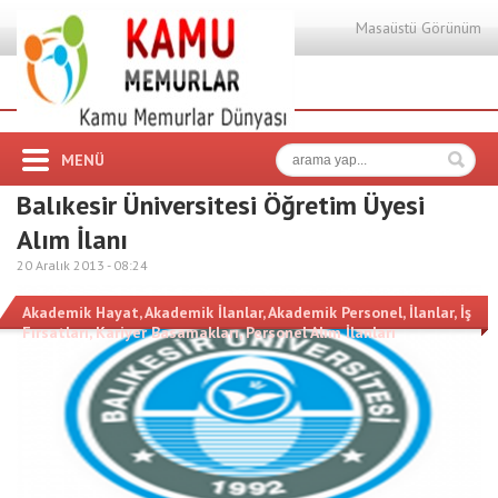
Masaüstü Görünüm
MENÜ
Balıkesir Üniversitesi Öğretim Üyesi
Alım İlanı
20 Aralık 2013 -
08:24
Akademik Hayat
,
Akademik İlanlar
,
Akademik Personel
,
İlanlar
,
İş
Fırsatları
,
Kariyer Basamakları
,
Personel Alım İlanları