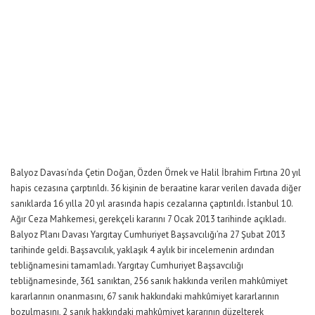
Balyoz Davası’nda Çetin Doğan, Özden Örnek ve Halil İbrahim Fırtına 20 yıl
hapis cezasına çarptırıldı. 36 kişinin de beraatine karar verilen davada diğer
sanıklarda 16 yılla 20 yıl arasında hapis cezalarına çaptırıldı. İstanbul 10.
Ağır Ceza Mahkemesi, gerekçeli kararını 7 Ocak 2013 tarihinde açıkladı.
Balyoz Planı Davası Yargıtay Cumhuriyet Başsavcılığı’na 27 Şubat 2013
tarihinde geldi. Başsavcılık, yaklaşık 4 aylık bir incelemenin ardından
tebliğnamesini tamamladı. Yargıtay Cumhuriyet Başsavcılığı
tebliğnamesinde, 361 sanıktan, 256 sanık hakkında verilen mahkûmiyet
kararlarının onanmasını, 67 sanık hakkındaki mahkûmiyet kararlarının
bozulmasını, 2 sanık hakkındaki mahkûmiyet kararının düzelterek