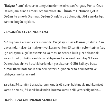
“Balyoz Planı”
davasının temyiz incelemesini yapan Yargıtay 9’uncu Ceza
Dairesi, aralarında emekli orgeneraller
Halil İbrahim Fırtına
ve
Çetin
Doğan
ile emekli Oramiral
Özden Örnek
‘in de bulunduğu 361 sanıkla ilgili
kararını bugün açıkladı.
237 SANIĞIN CEZASINA ONAMA
361 kişiden 237’sinin cezası onandı.
Yargıtay 9. Ceza Dairesi
, Balyoz Planı
davasında, hakkında mahkumiyet kararı verilen 63 sanığın eylemlerinin “suç
için anlaşma suçu” kapsamında kalması nedeniyle bu kişiler hakkındaki
kararı bozdu, tutuklu sanıkların tahliyesine karar verdi. Yargıtay 9. Ceza
Dairesi, babalık ve kocalık hakkından yasaklanan Güllü Salkaya başta
olmak üzere bazı sanıkların delil yetersizliğinden cezalarını bozdu ve
tahliyelerine karar verdi.
Yargıtay, 34 sanığın beraat kararını onadı, 63 sanık hakkındaki mahkumiyet
kararı bozuldu, 24 sanık hakkındaki bozma kararı delil yetersizliğinden…
HAPİS CEZALARI ONANAN SANIKLAR