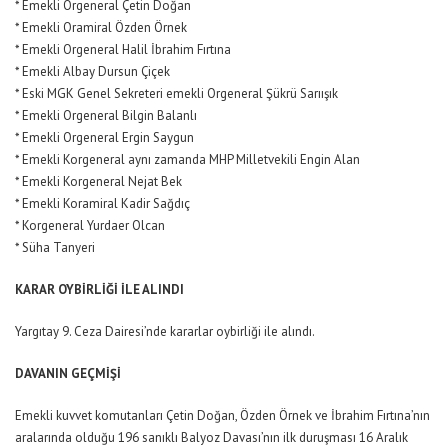
* Emekli Orgeneral Çetin Doğan
* Emekli Oramiral Özden Örnek
* Emekli Orgeneral Halil İbrahim Fırtına
* Emekli Albay Dursun Çiçek
* Eski MGK Genel Sekreteri emekli Orgeneral Şükrü Sarıışık
* Emekli Orgeneral Bilgin Balanlı
* Emekli Orgeneral Ergin Saygun
* Emekli Korgeneral aynı zamanda MHP Milletvekili Engin Alan
* Emekli Korgeneral Nejat Bek
* Emekli Koramiral Kadir Sağdıç
* Korgeneral Yurdaer Olcan
* Süha Tanyeri
KARAR OYBİRLİĞİ İLE ALINDI
Yargıtay 9. Ceza Dairesi’nde kararlar oybirliği ile alındı.
DAVANIN GEÇMİŞİ
Emekli kuvvet komutanları Çetin Doğan, Özden Örnek ve İbrahim Fırtına’nın
aralarında olduğu 196 sanıklı Balyoz Davası’nın ilk duruşması 16 Aralık