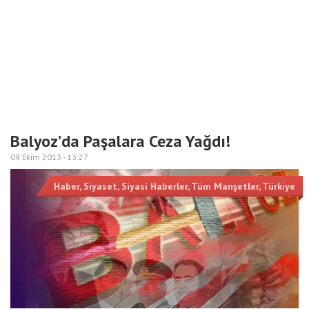
Balyoz’da Paşalara Ceza Yağdı!
09 Ekim 2013 -
13:27
Haber
,
Siyaset
,
Siyasi Haberler
,
Tüm Manşetler
,
Türkiye