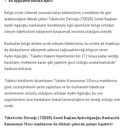
– “Bu uygulama hukuka aykırı”
Belge ücreti ödemek zorunda kalan tüketicilerin, o bedelleri de geri
alabileceğine dikkati çeken Tüketiciler Derneği (TÜDER) Genel Başkanı
Aydın Ağaoğlu, bankaların, kendileriyle ilgili işlemlerin belge örneğini
isteyen tüketicilerin taleplerini karşılamak zorunda olduğunu belirtti.
Bankadan belge alırken ücret ödeyen tüketicilerin, bu ücrete ait makbuzu
da dilekçelerine ekleyerek iadesini sağlayabileceği bilgisini veren
Aydın Ağaoğlu, “Tüketici Hakem Heyetlerinin bin 272 liraya kadar verdiği
kararların, mahkeme kararı gibi yaptırım gücü olduğu unutulmamalıdır”
ifadesini kullandı.
Tüketici kredilerini düzenleyen Tüketici Kanununun 10’uncu maddesine
göre, sözleşmelerin yazılı yapılması ve bir nüshasının tüketiciye
verilmesinin zorunlu olduğunu anlatan Aydın Ağaoğlu, bu son
uygulamanın, bazı bankaların hukuk tanımazlığının bir örneği olduğu öne
sürdü.
Tüketiciler Derneği (TÜDER) Genel Başkanı Aydın Ağaoğlu, Bankacılık
Kanununun 76’ncı maddesine de dikkati çekerek, şunları kaydetti: