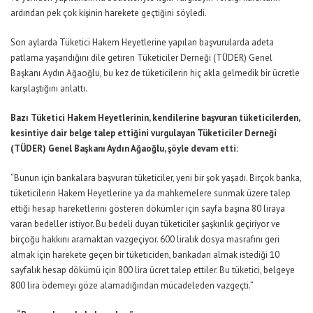
ardından pek çok kişinin harekete geçtiğini söyledi.
Son aylarda Tüketici Hakem Heyetlerine yapılan başvurularda adeta
patlama yaşandığını dile getiren Tüketiciler Derneği (TÜDER) Genel
Başkanı Aydın Ağaoğlu, bu kez de tüketicilerin hiç akla gelmedik bir ücretle
karşılaştığını anlattı.
Bazı Tüketici Hakem Heyetlerinin, kendilerine başvuran tüketicilerden,
kesintiye dair belge talep ettiğini vurgulayan Tüketiciler Derneği
(TÜDER) Genel Başkanı Aydın Ağaoğlu, şöyle devam etti:
“Bunun için bankalara başvuran tüketiciler, yeni bir şok yaşadı. Birçok banka,
tüketicilerin Hakem Heyetlerine ya da mahkemelere sunmak üzere talep
ettiği hesap hareketlerini gösteren dökümler için sayfa başına 80 liraya
varan bedeller istiyor. Bu bedeli duyan tüketiciler şaşkınlık geçiriyor ve
birçoğu hakkını aramaktan vazgeçiyor. 600 liralık dosya masrafını geri
almak için harekete geçen bir tüketiciden, bankadan almak istediği 10
sayfalık hesap dökümü için 800 lira ücret talep ettiler. Bu tüketici, belgeye
800 lira ödemeyi göze alamadığından mücadeleden vazgeçti.”