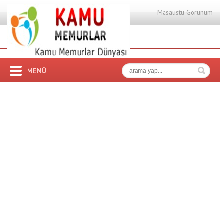
Masaüstü Görünüm
MENÜ