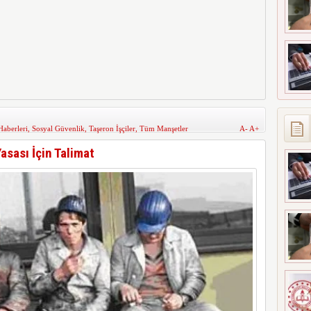
aberleri
,
Sosyal Güvenlik
,
Taşeron İşçiler
,
Tüm Manşetler
A-
A+
sası İçin Talimat