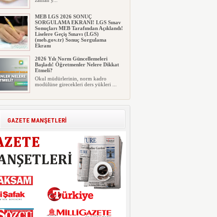
zaman y...
MEB LGS 2026 SONUÇ
SORGULAMA EKRANI! LGS Sınav
Sonuçları MEB Tarafından Açıklandı!
Liselere Geçiş Sınavı (LGS)
(meb.gov.tr) Sonuç Sorgulama
Ekranı
2026 LGS tercih sonuçları açıklandı...
2026 Yılı Norm Güncellemeleri
Milyonlarca öğrenci için ...
Başladı! Öğretmenler Nelere Dikkat
Etmeli?
Okul müdürlerinin, norm kadro
modülüne girecekleri ders yükleri ...
Polis Akademisi İç Güvenlik
Fakültesine 350 Öğrenci Alınacak
Polis Akademisi Başkanlığı'nın İç
GAZETE MANŞETLERİ
Güvenlik Fakültesi'ne 2026 yıl...
E-Devlet Unutulan Para Sorgulaması
Başladı: Unuttuğunuz Paralar
Ortaya Çıkabilir, Mirasçıları da
İlgilendiriyor
Dijital ödeme alışkanlıklarının
yaygınlaşmasıyla birlikte elektr...
İşte Okullarda Öğrencilerin
Kıyafet/Formalarının Belirlenmesine
Dair Usul ve Esaslar
Milli Eğitim Bakanlığı Temel Öğretim
Genel Müdürlüğü 22.07.2026 ...