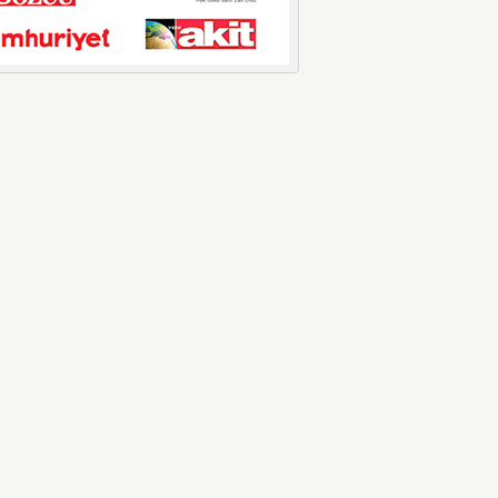
Motorine Gece Yarısı Büyük İndirim
ABD-İran arasında yeniden diplomasi
yürütüleceği sinyallerinin p...
LPG’ye Dev Zam Geliyor!
Küresel petrol piyasalarındaki
dalgalanmalar ve döviz kurundaki ...