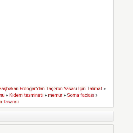
Başbakan Erdoğan'dan Taşeron Yasası İçin Talimat
»
mu
»
Kıdem tazminatı
»
memur
»
Soma faciası
»
a tasarısı