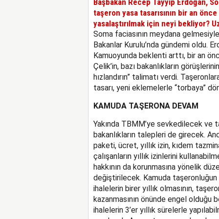
Başbakan Recep Tayyip Erdoğan, So
taşeron yasa tasarısının bir an önce 
yasalaştırılmak için neyi bekliyor? Uz
Soma faciasının meydana gelmesiyle b
Bakanlar Kurulu’nda gündemi oldu. Erd
Kamuoyunda beklenti arttı, bir an ön
Çelik’in, bazı bakanlıkların görüşleri
hızlandırın” talimatı verdi. Taşeronl
tasarı, yeni eklemelerle “torbaya” dö
KAMUDA TAŞERONA DEVAM
Yakında TBMM’ye sevkedilecek ve tati
bakanlıkların talepleri de girecek. 
paketi, ücret, yıllık izin, kıdem tazmi
çalışanların yıllık izinlerini kullana
hakkının da korunmasına yönelik düze
değiştirilecek. Kamuda taşeronluğun e
ihalelerin birer yıllık olmasının, taşe
kazanmasının önünde engel olduğu beli
ihalelerin 3’er yıllık sürelerle yapıla