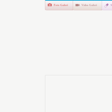
Foto Galeri
Video Galeri
S
Polis Akademisi İç Güvenl
E-Devlet Unutulan Para Sor
da İlgilendiriyor
İşte Okullarda Öğrencileri
Motorine Gece Yarısı Büyü
LPG’ye Dev Zam Geliyor!