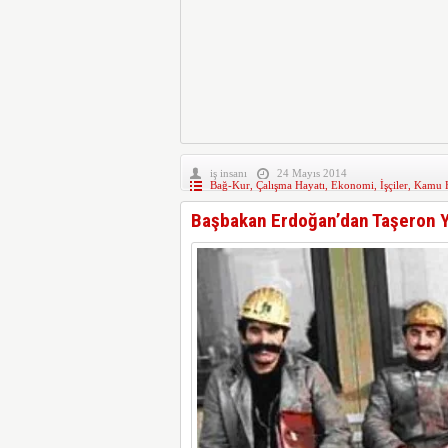
iş insanı
24 Mayıs 2014
Bağ-Kur
,
Çalışma Hayatı
,
Ekonomi
,
İşçiler
,
Kamu H
Başbakan Erdoğan’dan Taşeron Ya