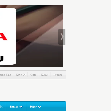
itene Ekle
Kayıt Ol
Giriş
Künye
İletişim
UM
İlanlar
Diğer