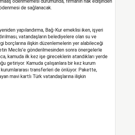
ra maaş ödenmemesi durumunda, firmanın hak edişinden
 ödenmesi de sağlanacak.
eniden yapılandırma, Bağ-Kur emeklisi iken, işyeri
dırılması, vatandaşların belediyelere olan su ve
rgi borçlarına ilişkin düzenlemelerin yer alabileceği
ketin Meclis’e gönderilmesinden sonra önergelerle
ıca, kamuda ilk kez işe gireceklerin atandıkları yerde
uğu getiriyor. Kamuda çalışanlara bir kez kurum
 kurumlararası transferleri de önlüyor. Pakette,
ayan mavi kartlı Türk vatandaşlarına ilişkin