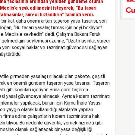
ma faciasının ardından yeniden gündeme oturan
Meclis’e sevk edilmesini isteyerek, “Bu tasarı
atmasınlar, süreci hızlandırın” talimatı verdi.
ir kat daha önemi artan taşeron yasa tasarısı, son
oğan, “Bu tasarı yasalaştırmak için neyi bekliyor?
ce Meclis’e sevkedin” dedi. Çalışma Bakanı Faruk
nin gelmediğini söylemesi üzerine, “Uzatmasınlar, süreci
ara yeni sosyal haklar ve tazminat güvencesi sağlayan
nüştürüldü.
le girmeden yasalaştırılacak olan pakete, çeşitli
Ancak en önemli gündem taşeron yasa tasarısı. Taşeron
natı gibi konuları içeriyor. Buna göre taşeron
bilmesi yasal güvenceye alınacak. Ayrıca kıdem tazminatı
nlemeler yapılacak, bunun için Kamu İhale Yasası
n yaygın olarak kullanıldığı alanlarda yapılan
ron firma adına çalışanların kıdem tazminatına hak
rtiliyor. Bu nedenle güvenlik, yemek hizmeti gibi
bilmesine olanak sağlanacak bir yasa değişikliği