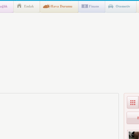
ağlık
Emlak
Hava Durumu
Finans
Otomotiv
ik Fakültesine 350 Öğrenci Alınacak
gulaması Başladı: Unuttuğunuz Paralar Ortaya Çıkabilir, Mirasçıları
n Kıyafet/Formalarının Belirlenmesine Dair Usul ve Esaslar
k İndirim