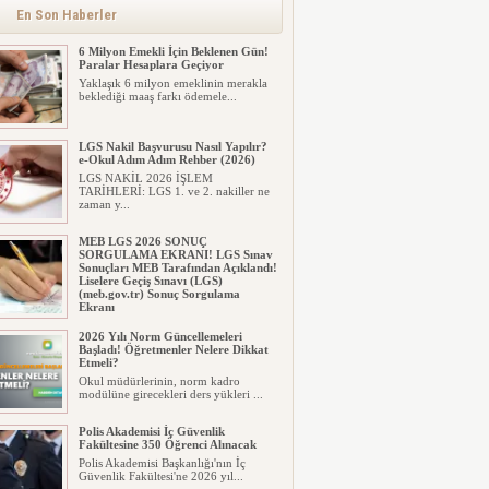
alınacak inşaat maliyet b...
En Son Haberler
6 Milyon Emekli İçin Beklenen Gün!
Paralar Hesaplara Geçiyor
Yaklaşık 6 milyon emeklinin merakla
beklediği maaş farkı ödemele...
LGS Nakil Başvurusu Nasıl Yapılır?
e-Okul Adım Adım Rehber (2026)
LGS NAKİL 2026 İŞLEM
TARİHLERİ: LGS 1. ve 2. nakiller ne
zaman y...
MEB LGS 2026 SONUÇ
SORGULAMA EKRANI! LGS Sınav
Sonuçları MEB Tarafından Açıklandı!
Liselere Geçiş Sınavı (LGS)
(meb.gov.tr) Sonuç Sorgulama
Ekranı
2026 LGS tercih sonuçları açıklandı...
2026 Yılı Norm Güncellemeleri
Milyonlarca öğrenci için ...
Başladı! Öğretmenler Nelere Dikkat
Etmeli?
Okul müdürlerinin, norm kadro
modülüne girecekleri ders yükleri ...
Polis Akademisi İç Güvenlik
Fakültesine 350 Öğrenci Alınacak
Polis Akademisi Başkanlığı'nın İç
Güvenlik Fakültesi'ne 2026 yıl...