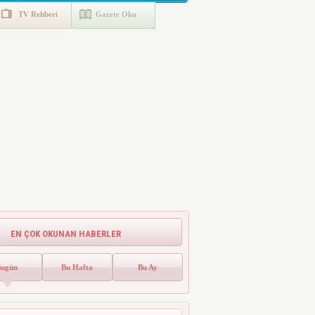
TV Rehberi
Gazete Oku
EN ÇOK OKUNAN HABERLER
Bugün
Bu Hafta
Bu Ay
Emlak Vergisinde Yeni Dönem! Ev
Sahipleri Dikkat
Emlak vergisinde gelecek yıl için esas