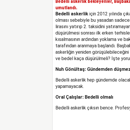
Bedelli askerlik bekleyenler, Başba
umutlandı.
Bedelli askerlik
için 2012 yılında çıka
olması sebebiyle bu yasadan sadece 69 
lirasını yatırıp 2. taksidini yatıramaya
düşürülmesi sonrası ilk erken terhisle
kısalmasının ardından yoklama ve bak
tarafından aranmaya başlandı. Başbak
askerliğin yeniden görüşülebileceğini 
ve bedel kaça düşürülmeli? İşte yor
Nuh Gönültaş: Gündemden düşme
Bedelli askerlik hep gündemde olacak
yapamayacak.
Oral Çalışlar: Bedelli olmalı
Bedelli askerlik çıksın bence. Profesy