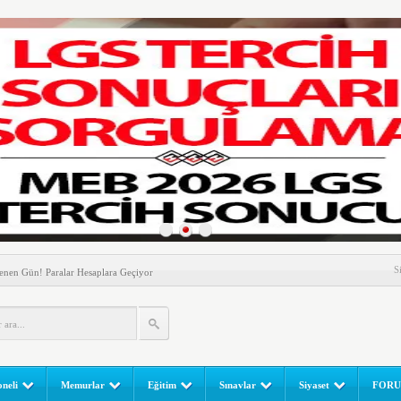
nem! Ev Sahipleri Dikkat
S
enen Gün! Paralar Hesaplara Geçiyor
l Yapılır? e-Okul Adım Adım Rehber (2026)
RGULAMA EKRANI! LGS Sınav Sonuçları MEB Tarafından
 Sınavı (LGS) (meb.gov.tr) Sonuç Sorgulama Ekranı
leri Başladı! Öğretmenler Nelere Dikkat Etmeli?
neli
Memurlar
Eğitim
Sınavlar
Siyaset
FOR
ik Fakültesine 350 Öğrenci Alınacak