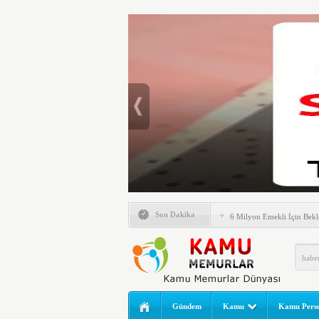
Emlak Vergisinde Yeni Dö
Son Dakika
6 Milyon Emekli İçin Bekl
LGS Nakil Başvurusu Nası
MEB LGS 2026 SONUÇ SO
Açıklandı! Liselere Geçiş
2026 Yılı Norm Güncelleme
Gündem
Kamu
Kamu Perso
Polis Akademisi İç Güvenl