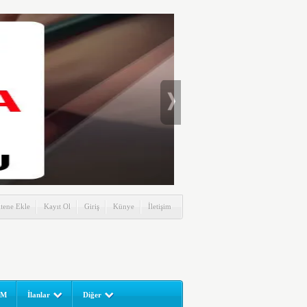
itene Ekle
Kayıt Ol
Giriş
Künye
İletişim
UM
İlanlar
Diğer