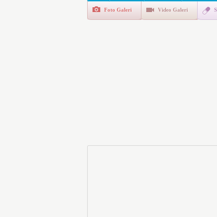
Foto Galeri
Video Galeri
S
E-Devlet Unutulan Para Sor
da İlgilendiriyor
İşte Okullarda Öğrencileri
Motorine Gece Yarısı Büyü
LPG’ye Dev Zam Geliyor!