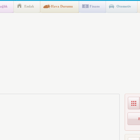
ağlık
Emlak
Hava Durumu
Finans
Otomotiv
gulaması Başladı: Unuttuğunuz Paralar Ortaya Çıkabilir, Mirasçıları
n Kıyafet/Formalarının Belirlenmesine Dair Usul ve Esaslar
k İndirim