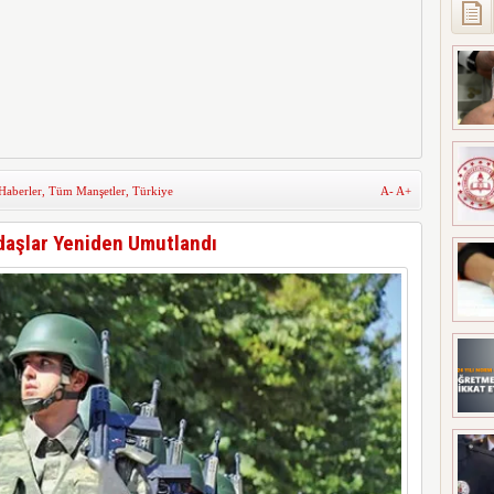
 Haberler
,
Tüm Manşetler
,
Türkiye
A-
A+
daşlar Yeniden Umutlandı