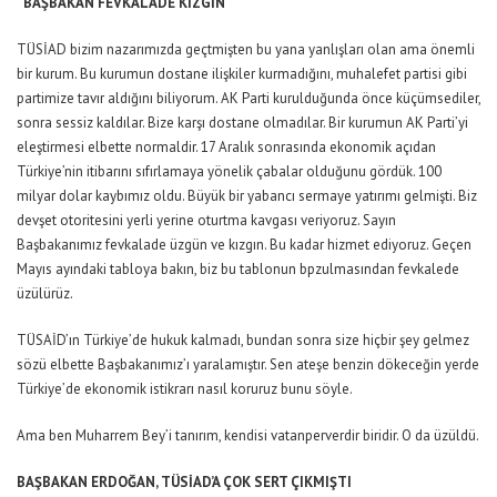
“BAŞBAKAN FEVKALADE KIZGIN”
TÜSİAD bizim nazarımızda geçtmişten bu yana yanlışları olan ama önemli
bir kurum. Bu kurumun dostane ilişkiler kurmadığını, muhalefet partisi gibi
partimize tavır aldığını biliyorum. AK Parti kurulduğunda önce küçümsediler,
sonra sessiz kaldılar. Bize karşı dostane olmadılar. Bir kurumun AK Parti’yi
eleştirmesi elbette normaldir. 17 Aralık sonrasında ekonomik açıdan
Türkiye’nin itibarını sıfırlamaya yönelik çabalar olduğunu gördük. 100
milyar dolar kaybımız oldu. Büyük bir yabancı sermaye yatırımı gelmişti. Biz
devşet otoritesini yerli yerine oturtma kavgası veriyoruz. Sayın
Başbakanımız fevkalade üzgün ve kızgın. Bu kadar hizmet ediyoruz. Geçen
Mayıs ayındaki tabloya bakın, biz bu tablonun bpzulmasından fevkalede
üzülürüz.
TÜSAİD’ın Türkiye’de hukuk kalmadı, bundan sonra size hiçbir şey gelmez
sözü elbette Başbakanımız’ı yaralamıştır. Sen ateşe benzin dökeceğin yerde
Türkiye’de ekonomik istikrarı nasıl koruruz bunu söyle.
Ama ben Muharrem Bey’i tanırım, kendisi vatanperverdir biridir. O da üzüldü.
BAŞBAKAN ERDOĞAN, TÜSİAD’A ÇOK SERT ÇIKMIŞTI