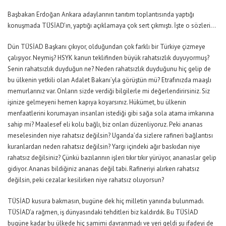
Başbakan Erdoğan Ankara adaylarının tanıtım toplantısında yaptığı
konuşmada TÜSİAD’ın, yaptığı açıklamaya çok sert çıkmıştı. İşte o sözleri…
Dün TÜSİAD Başkanı çıkıyor, olduğundan çok farklı bir Türkiye çizmeye
çalışıyor. Neymiş? HSYK kanun teklifinden büyük rahatsızlık duyuyormuş?
Senin rahatsızlık duyduğun ne? Neden rahatsızlık duyduğunu hiç gelip de
bu ülkenin yetkili olan Adalet Bakanı’yla görüştün mü? Etrafınızda maaşlı
memurlarınız var. Onların sizde verdiği bilgilerle mi değerlendirirsiniz. Siz
işinize gelmeyeni hemen kapıya koyarsınız. Hükümet, bu ülkenin
menfaatlerini korumayan insanları istediği gibi sağa sola atama imkanına
sahip mi? Maalesef eli kolu bağlı, biz onları düzenliyoruz. Peki ananas
meselesinden niye rahatsız değilsin? Uganda’da sizlere rafineri bağlantısı
kuranlardan neden rahatsız değilsin? Yargı içindeki ağır baskıdan niye
rahatsız değilsiniz? Çünkü bazılarının işleri tıkır tıkır yürüyor, ananaslar gelip
gidiyor. Ananas bildiğiniz ananas değil tabi. Rafineriyi alırken rahatsız
değilsin, peki cezalar kesilirken niye rahatsız oluyorsun?
TÜSİAD kusura bakmasın, bugüne dek hiç milletin yanında bulunmadı.
TÜSİAD’a rağmen, iş dünyasındaki tehditleri biz kaldırdık. Bu TÜSİAD
bugüne kadar bu ülkede hiç samimi davranmadı ve yeri geldi şu ifadeyi de