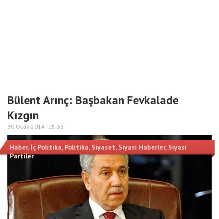
Bülent Arınç: Başbakan Fevkalade
Kızgın
30 Ocak 2014 -
15:33
Haber
,
İç Politika
,
Politika
,
Siyaset
,
Siyasi Haberler
,
Siyasi
Partiler