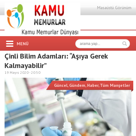
Masaüstü Görünüm
MENÜ
Çinli Bilim Adamları: “Aşıya Gerek
Kalmayabilir”
19 Mayıs 2020 -
20:50
Güncel
,
Gündem
,
Haber
,
Tüm Manşetler