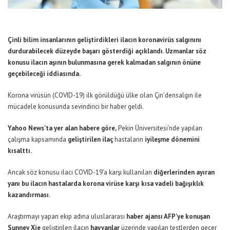
Çinli bilim insanlarının geliştirdikleri ilacın koronavirüs salgınını
durdurabilecek düzeyde başarı gösterdiği açıklandı. Uzmanlar söz
konusu ilacın aşının bulunmasına gerek kalmadan salgının önüne
geçebileceği iddiasında.
Korona virüsün (COVID-19) ilk görüldüğü ülke olan Çin’densalgın ile
mücadele konusunda sevindirici bir haber geldi.
Yahoo News’ta yer alan habere göre,
Pekin Üniversitesi’nde yapılan
çalışma kapsamında
geliştirilen ilaç
hastaların
iyileşme dönemini
kısalttı.
Ancak söz konusu ilacı COVID-19’a karşı kullanılan
diğerlerinden ayıran
yanı bu ilacın hastalarda korona virüse karşı kısa vadeli bağışıklık
kazandırması.
Araştırmayı yapan ekip adına uluslararası
haber ajansı AFP’ye konuşan
Sunney Xie
geliştirilen ilacın
hayvanlar
üzerinde yapılan testlerden geçer