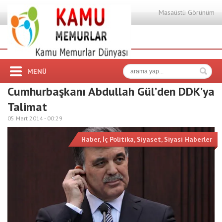
Masaüstü Görünüm
MENÜ
Cumhurbaşkanı Abdullah Gül’den DDK’ya
Talimat
05 Mart 2014 -
00:29
Haber
,
İç Politika
,
Siyaset
,
Siyasi Haberler