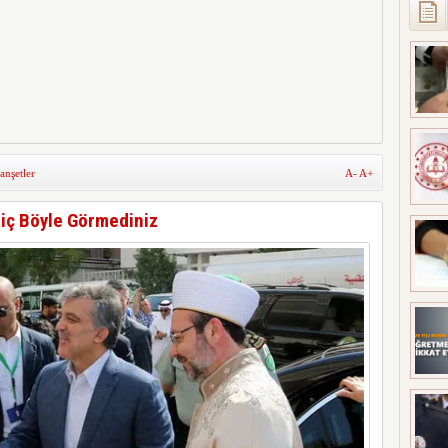
nşetler
A-
A+
iç Böyle Görmediniz