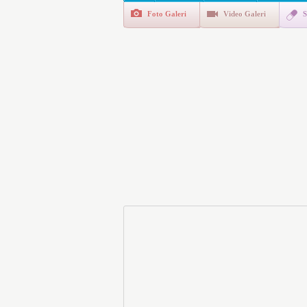
Foto Galeri
Video Galeri
S
E-Devlet Unutulan Para Sor
da İlgilendiriyor
İşte Okullarda Öğrencileri
Motorine Gece Yarısı Büyü
LPG’ye Dev Zam Geliyor!