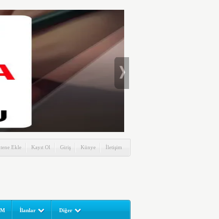
itene Ekle
Kayıt Ol
Giriş
Künye
İletişim
UM
İlanlar
Diğer