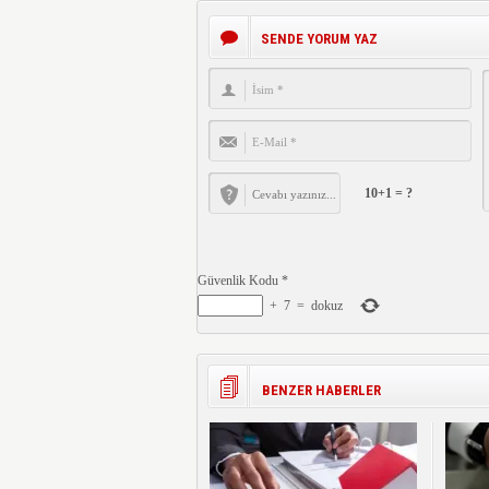
SENDE YORUM YAZ
10+1 = ?
Güvenlik Kodu
*
+
7
=
dokuz
BENZER HABERLER