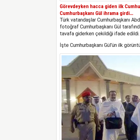
Görevdeyken hacca giden ilk Cumhur
Cumhurbaşkanı Gül ihrama girdi…
Türk vatandaşlar Cumhurbaşkanı Abdul
fotoğraf Cumhurbaşkanı Gül tarafında
tavafa giderken çekildiği ifade edildi.
İşte Cumhurbaşkanı Gül’ün ilk görünt