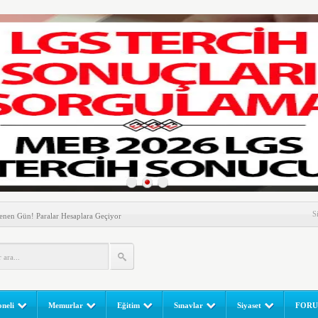
nem! Ev Sahipleri Dikkat
S
enen Gün! Paralar Hesaplara Geçiyor
l Yapılır? e-Okul Adım Adım Rehber (2026)
RGULAMA EKRANI! LGS Sınav Sonuçları MEB Tarafından
 Sınavı (LGS) (meb.gov.tr) Sonuç Sorgulama Ekranı
leri Başladı! Öğretmenler Nelere Dikkat Etmeli?
neli
Memurlar
Eğitim
Sınavlar
Siyaset
FOR
ik Fakültesine 350 Öğrenci Alınacak