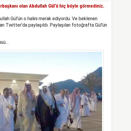
başkanı olan Abdullah Gül’ü hiç böyle görmediniz.
lah Gül’ün o halini merak ediyordu. Ve beklenen
n Twitter’da paylaşıldı. Paylaşılan fotoğrafta Gül’ün
üsü…