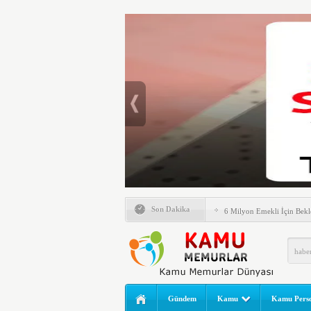
Emlak Vergisinde Yeni Dö
Son Dakika
6 Milyon Emekli İçin Bekl
LGS Nakil Başvurusu Nası
MEB LGS 2026 SONUÇ SO
Açıklandı! Liselere Geçiş
2026 Yılı Norm Güncelleme
Gündem
Kamu
Kamu Perso
Polis Akademisi İç Güvenl