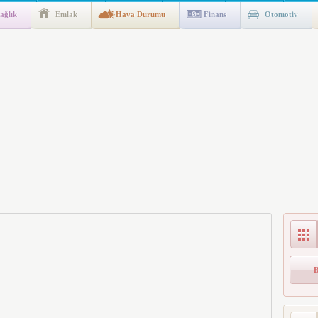
ağlık
Emlak
Hava Durumu
Finans
Otomotiv
gulaması Başladı: Unuttuğunuz Paralar Ortaya Çıkabilir, Mirasçıları
n Kıyafet/Formalarının Belirlenmesine Dair Usul ve Esaslar
k İndirim