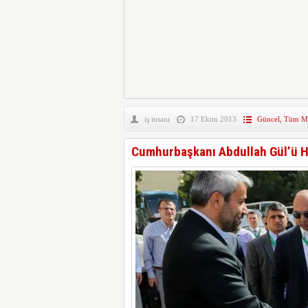
iş insanı
17 Ekim 2013
Güncel
,
Tüm Ma
Cumhurbaşkanı Abdullah Gül’ü H