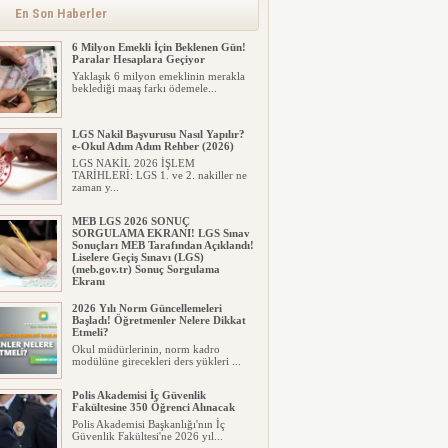
alınacak inşaat maliyet b...
En Son Haberler
6 Milyon Emekli İçin Beklenen Gün!
Paralar Hesaplara Geçiyor
Yaklaşık 6 milyon emeklinin merakla
beklediği maaş farkı ödemele...
LGS Nakil Başvurusu Nasıl Yapılır?
e-Okul Adım Adım Rehber (2026)
LGS NAKİL 2026 İŞLEM
TARİHLERİ: LGS 1. ve 2. nakiller ne
zaman y...
MEB LGS 2026 SONUÇ
SORGULAMA EKRANI! LGS Sınav
Sonuçları MEB Tarafından Açıklandı!
Liselere Geçiş Sınavı (LGS)
(meb.gov.tr) Sonuç Sorgulama
Ekranı
2026 LGS tercih sonuçları açıklandı...
2026 Yılı Norm Güncellemeleri
Milyonlarca öğrenci için ...
Başladı! Öğretmenler Nelere Dikkat
Etmeli?
Okul müdürlerinin, norm kadro
modülüne girecekleri ders yükleri ...
Polis Akademisi İç Güvenlik
Fakültesine 350 Öğrenci Alınacak
Polis Akademisi Başkanlığı'nın İç
Güvenlik Fakültesi'ne 2026 yıl...