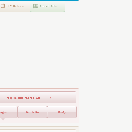
TV Rehberi
Gazete Oku
EN ÇOK OKUNAN HABERLER
Bugün
Bu Hafta
Bu Ay
Emlak Vergisinde Yeni Dönem! Ev
Sahipleri Dikkat
Emlak vergisinde gelecek yıl için esas