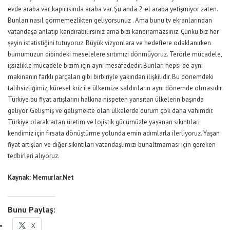
evde araba var, kapıcısında araba var. Şu anda 2. el araba yetişmiyor zaten.
Bunları nasıl görmemezlikten geliyorsunuz . Ama bunu tv ekranlarından
vatandaşa anlatıp kandırabilirsiniz ama bizi kandıramazsınız. Çünkü biz her
şeyin istatistiğini tutuyoruz. Büyük vizyonlara ve hedeflere odaklanırken
burnumuzun dibindeki meselelere sırtımızı dönmüyoruz. Terörle mücadele,
işsizlikle mücadele bizim için aynı mesafededir. Bunları hepsi de aynı
makinanın farklı parçaları gibi birbiriyle yakından ilişkilidir. Bu dönemdeki
talihsizliğimiz, küresel kriz ile ülkemize saldırıların aynı dönemde olmasıdır.
Türkiye bu fiyat artışlarını halkına nispeten yansıtan ülkelerin başında
geliyor. Gelişmiş ve gelişmekte olan ülkelerde durum çok daha vahimdir.
Türkiye olarak artan üretim ve lojistik gücümüzle yaşanan sıkıntıları
kendimiz için fırsata dönüştürme yolunda emin adımlarla ilerliyoruz. Yaşan
fiyat artışları ve diğer sıkıntıları vatandaşlımızı bunaltmaması için gereken
tedbirleri alıyoruz.
Kaynak: Memurlar.Net
Bunu Paylaş:
X