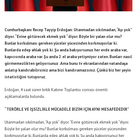
Cumhurbaşkanı Recep Tayyip Erdoğan: Utanmadan sıkılmadan, “Aşı yok”
diyor. “Evine götürecek ekmek yok “diyor. Böyle bir yalan olur mu?
Bunlar korkulması gereken yüceler yücesinden korkmuyorlar ki.
Bunlarda edep ahlak yok ki. Şu anda bakıyorsunuz her evde araba var,
kapıcısında araba var. Şu anda 2. el araba yetişmiyor zaten. Bunları nasıl
görmemezlikten geliyorsunuz . Ama bunu tv ekranlarından vatandaşa
anlatıp kandırabilirsiniz ama bizi kandıramazsınız. Çünkü biz her şeyin
istatistiğini tutuyoruz.
Erdoğan, 4 saat süren kritik Kabine Toplantısı sonrası önemli
açıklamalarda bulundu.
“TERÖRLE VE İŞSİZLİKLE MÜCADELE BİZİM İÇİN AYNI MESAFEDEDİR”
Utanmadan sıkılmadan, “Aşı yok” diyor. “Evine götürecek ekmek yok “diyor.
Böyle bir yalan olur mu? Bunlar korkulması gereken yüceler yücesinden
korkmuyorlar ki. Bunlarda edep ahlak yok ki. Şu anda bakıyorsunuz her