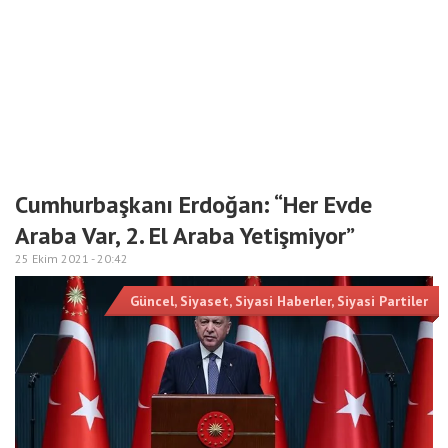
Cumhurbaşkanı Erdoğan: “Her Evde
Araba Var, 2. El Araba Yetişmiyor”
25 Ekim 2021 -
20:42
Güncel
,
Siyaset
,
Siyasi Haberler
,
Siyasi Partiler