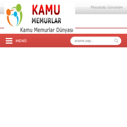
Masaüstü Görünüm
MENÜ