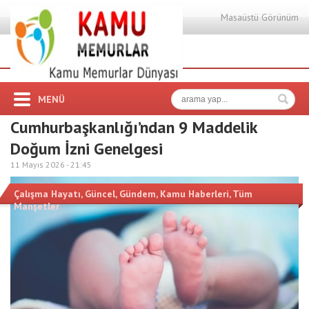
Masaüstü Görünüm
MENÜ
Cumhurbaşkanlığı’ndan 9 Maddelik
Doğum İzni Genelgesi
11 Mayıs 2026 -
21:45
Çalışma Hayatı
,
Güncel
,
Gündem
,
Kamu Haberleri
,
Tüm
Manşetler