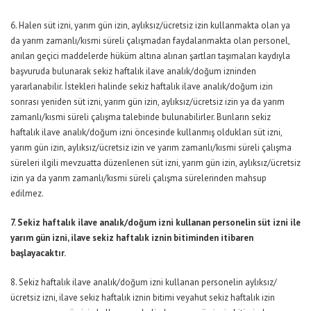
6. Halen süt izni, yarım gün izin, aylıksız/ücretsiz izin kullanmakta olan ya
da yarım zamanlı/kısmi süreli çalışmadan faydalanmakta olan personel,
anılan geçici maddelerde hüküm altına alınan şartları taşımaları kaydıyla
başvuruda bulunarak sekiz haftalık ilave analık/doğum izninden
yararlanabilir. İstekleri halinde sekiz haftalık ilave analık/doğum izin
sonrası yeniden süt izni, yarım gün izin, aylıksız/ücretsiz izin ya da yarım
zamanlı/kısmi süreli çalışma talebinde bulunabilirler. Bunların sekiz
haftalık ilave analık/doğum izni öncesinde kullanmış oldukları süt izni,
yarım gün izin, aylıksız/ücretsiz izin ve yarım zamanlı/kısmi süreli çalışma
süreleri ilgili mevzuatta düzenlenen süt izni, yarım gün izin, aylıksız/ücretsiz
izin ya da yarım zamanlı/kısmi süreli çalışma sürelerinden mahsup
edilmez.
7. Sekiz haftalık ilave analık/doğum izni kullanan personelin süt izni ile
yarım gün izni, ilave sekiz haftalık iznin bitiminden itibaren
başlayacaktır.
8. Sekiz haftalık ilave analık/doğum izni kullanan personelin aylıksız/
ücretsiz izni, ilave sekiz haftalık iznin bitimi veyahut sekiz haftalık izin