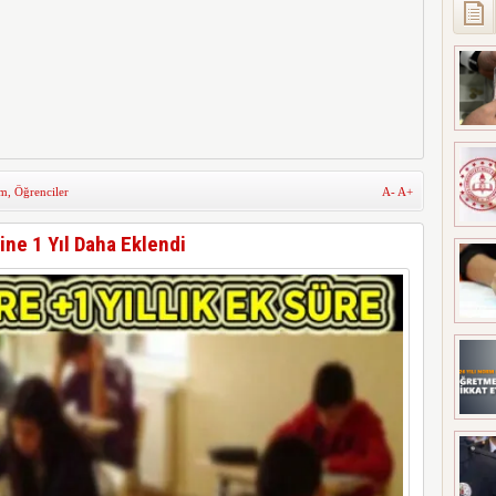
m
,
Öğrenciler
A-
A+
ne 1 Yıl Daha Eklendi