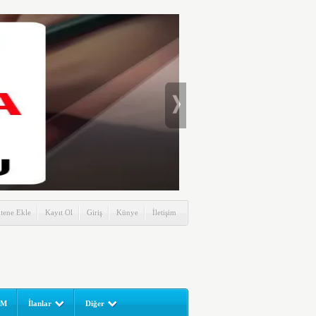
itene Ekle
Kayıt Ol
Giriş
Künye
İletişim
UM
İlanlar
Diğer