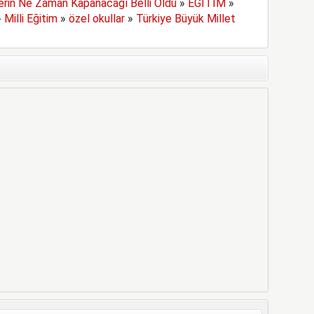
erin Ne Zaman Kapanacağı Belli Oldu
»
EĞİTİM
»
»
Milli Eğitim
»
özel okullar
»
Türkiye Büyük Millet