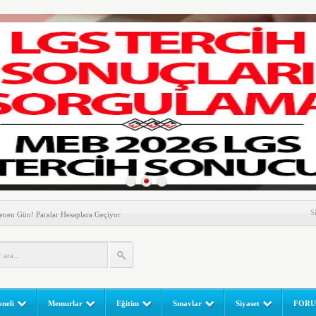
nem! Ev Sahipleri Dikkat
S
enen Gün! Paralar Hesaplara Geçiyor
l Yapılır? e-Okul Adım Adım Rehber (2026)
RGULAMA EKRANI! LGS Sınav Sonuçları MEB Tarafından
 Sınavı (LGS) (meb.gov.tr) Sonuç Sorgulama Ekranı
leri Başladı! Öğretmenler Nelere Dikkat Etmeli?
neli
Memurlar
Eğitim
Sınavlar
Siyaset
FOR
ik Fakültesine 350 Öğrenci Alınacak