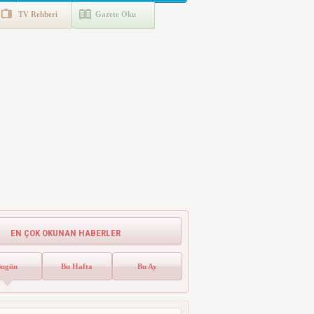
TV Rehberi
Gazete Oku
EN ÇOK OKUNAN HABERLER
Bugün
Bu Hafta
Bu Ay
Emlak Vergisinde Yeni Dönem! Ev
Sahipleri Dikkat
Emlak vergisinde gelecek yıl için esas