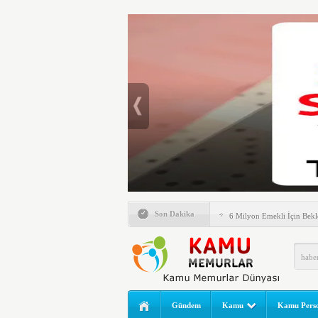
Emlak Vergisinde Yeni Dö
Son Dakika
6 Milyon Emekli İçin Bekl
LGS Nakil Başvurusu Nası
MEB LGS 2026 SONUÇ SO
Açıklandı! Liselere Geçiş
2026 Yılı Norm Güncelleme
Gündem
Kamu
Kamu Perso
Polis Akademisi İç Güvenl