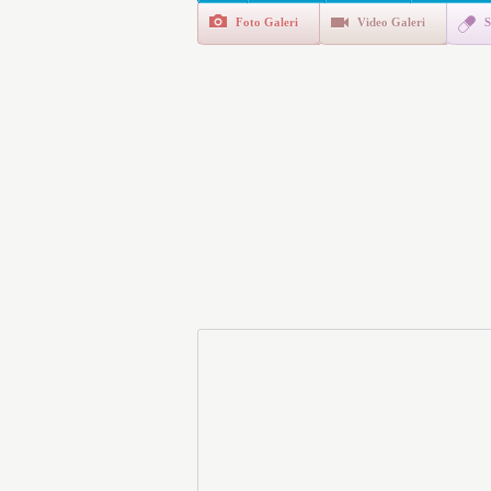
Foto Galeri
Video Galeri
S
E-Devlet Unutulan Para Sor
da İlgilendiriyor
İşte Okullarda Öğrencileri
Motorine Gece Yarısı Büyü
LPG’ye Dev Zam Geliyor!