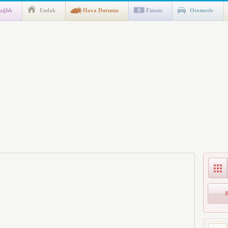
ağlık
Emlak
Hava Durumu
Finans
Otomotiv
gulaması Başladı: Unuttuğunuz Paralar Ortaya Çıkabilir, Mirasçıları
n Kıyafet/Formalarının Belirlenmesine Dair Usul ve Esaslar
k İndirim