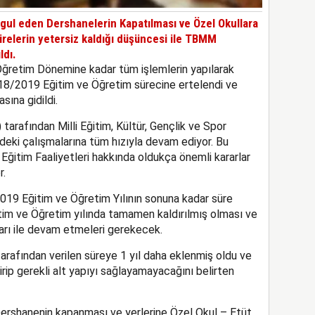
ul eden Dershanelerin Kapatılması ve Özel Okullara
ürelerin yetersiz kaldığı düşüncesi ile TBMM
ldı.
Öğretim Dönemine kadar tüm işlemlerin yapılarak
/2019 Eğitim ve Öğretim sürecine ertelendi ve
sına gidildi.
arafından Milli Eğitim, Kültür, Gençlik ve Spor
deki çalışmalarına tüm hızıyla devam ediyor. Bu
 Eğitim Faaliyetleri hakkında oldukça önemli kararlar
r.
019 Eğitim ve Öğretim Yılının sonuna kadar süre
tim ve Öğretim yılında tamamen kaldırılmış olması ve
ları ile devam etmeleri gerekecek.
afından verilen süreye 1 yıl daha eklenmiş oldu ve
tirip gerekli alt yapıyı sağlayamayacağını belirten
 Dershanenin kapanması ve yerlerine Özel Okul – Etüt