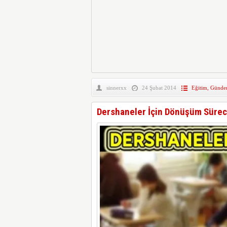
sinnerxx
24 Şubat 2014
Eğitim
,
Günde
Dershaneler İçin Dönüşüm Süreci