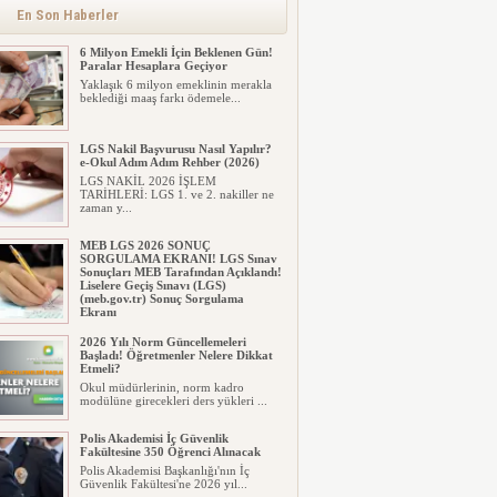
alınacak inşaat maliyet b...
En Son Haberler
6 Milyon Emekli İçin Beklenen Gün!
Paralar Hesaplara Geçiyor
Yaklaşık 6 milyon emeklinin merakla
beklediği maaş farkı ödemele...
LGS Nakil Başvurusu Nasıl Yapılır?
e-Okul Adım Adım Rehber (2026)
LGS NAKİL 2026 İŞLEM
TARİHLERİ: LGS 1. ve 2. nakiller ne
zaman y...
MEB LGS 2026 SONUÇ
SORGULAMA EKRANI! LGS Sınav
Sonuçları MEB Tarafından Açıklandı!
Liselere Geçiş Sınavı (LGS)
(meb.gov.tr) Sonuç Sorgulama
Ekranı
2026 LGS tercih sonuçları açıklandı...
2026 Yılı Norm Güncellemeleri
Milyonlarca öğrenci için ...
Başladı! Öğretmenler Nelere Dikkat
Etmeli?
Okul müdürlerinin, norm kadro
modülüne girecekleri ders yükleri ...
Polis Akademisi İç Güvenlik
Fakültesine 350 Öğrenci Alınacak
Polis Akademisi Başkanlığı'nın İç
Güvenlik Fakültesi'ne 2026 yıl...