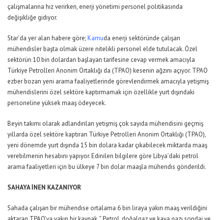
çalışmalarına hız verirken, enerji yönetimi personel politikasında
değişikliğe gidiyor.
Star’da yer alan habere göre;
Kamu
da enerji sektöründe çalışan
mühendisler başta olmak üzere nitelikli personel elde tutulacak. Özel
sektörün 10 bin dolardan başlayan tarifesine cevap vermek amacıyla
Türkiye Petrolleri Anonim Ortaklığı da (TPAO) kesenin ağzını açıyor. TPAO
ezber bozan yeni arama faaliyetlerinde görevlendirmek amacıyla yetişmiş
mühendislerini özel sektöre kaptırmamak için özellikle yurt dışındaki
personeline yüksek maaş ödeyecek.
Beyin takımı olarak adlandırılan yetişmiş çok sayıda mühendisini geçmiş
yıllarda özel sektöre kaptıran Türkiye Petrolleri Anonim Ortaklığı (TPAO),
yeni dönemde yurt dışında 15 bin dolara kadar çıkabilecek miktarda maaş
verebilmenin hesabını yapıyor. Edinilen bilgilere göre Libya’daki petrol
arama faaliyetleri için bu ülkeye 7 bin dolar maaşla mühendis gönderildi.
SAHAYA İNEN KAZANIYOR
Sahada çalışan bir mühendise ortalama 6 bin liraya yakın maaş verildiğini
aktaran TPAO’ya yakın bir kaynak, ” Petrol, doğalgaz ve kaya gazı sondaj ve