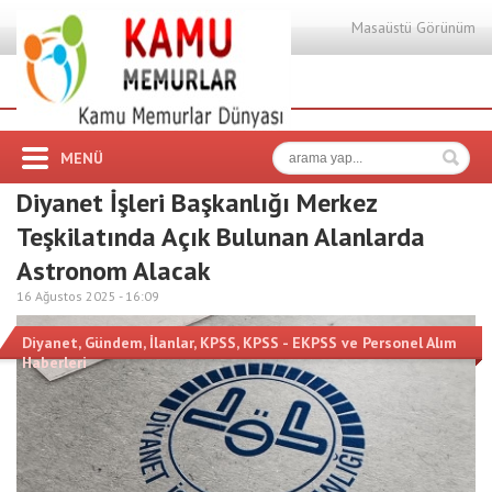
Masaüstü Görünüm
MENÜ
Diyanet İşleri Başkanlığı Merkez
Teşkilatında Açık Bulunan Alanlarda
Astronom Alacak
16 Ağustos 2025 -
16:09
Diyanet
,
Gündem
,
İlanlar
,
KPSS
,
KPSS - EKPSS ve Personel Alım
Haberleri