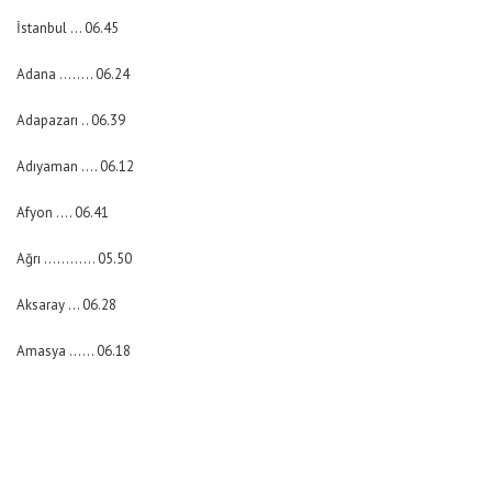
İstanbul … 06.45
Adana …….. 06.24
Adapazarı .. 06.39
Adıyaman …. 06.12
Afyon …. 06.41
Ağrı ………… 05.50
Aksaray … 06.28
Amasya …… 06.18