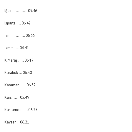
Iğdır …………. 05.46
Isparta …. 06.42
İzmir ………. 06.55
İzmit ….. 06.41
K.Maraş ….. 06.17
Karabük … 06.30
Karaman ….. 06.32
Kars …… 05.49
Kastamonu … 06.25
Kayseri .. 06.21