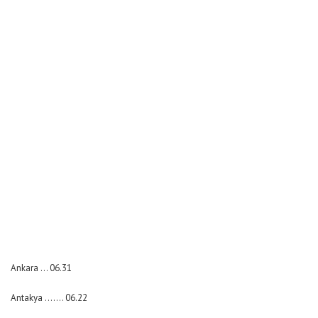
Ankara … 06.31
Antakya ……. 06.22