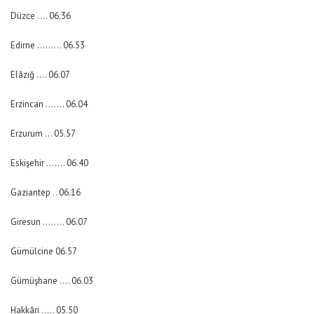
Düzce …. 06.36
Edirne ……… 06.53
Elâzığ …. 06.07
Erzincan ……. 06.04
Erzurum … 05.57
Eskişehir ……. 06.40
Gaziantep .. 06.16
Giresun …….. 06.07
Gümülcine 06.57
Gümüşhane …. 06.03
Hakkâri ….. 05.50