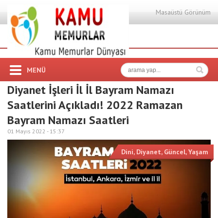
Masaüstü Görünüm
MENÜ
Diyanet İşleri İl İl Bayram Namazı
Saatlerini Açıkladı! 2022 Ramazan
Bayram Namazı Saatleri
01 Mayıs 2022 -
15:37
Dini
,
Diyanet
,
Güncel
,
Yaşam