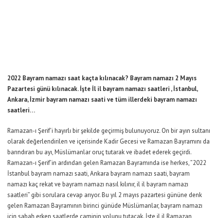
2022 Bayram namazı saat kaçta kılınacak? Bayram namazı 2 Mayıs
Pazartesi günü kılınacak. İşte İl il bayram namazı saatleri , İstanbul,
Ankara, İzmir bayram namazı saati ve tüm illerdeki bayram namazı
saatleri…
Ramazan-ı Şerif’i hayırlı bir şekilde geçirmiş bulunuyoruz. On bir ayın sultanı
olarak değerlendirilen ve içerisinde Kadir Gecesi ve Ramazan Bayramını da
barındıran bu ayı, Müslümanlar oruç tutarak ve ibadet ederek geçirdi.
Ramazan-ı Şerif’in ardından gelen Ramazan Bayramında ise herkes, ”2022
İstanbul bayram namazı saati, Ankara bayram namazı saati, bayram
namazı kaç rekat ve bayram namazı nasıl kılınır, il il bayram namazı
saatleri” gibi sorulara cevap arıyor. Bu yıl 2 mayıs pazartesi gününe denk
gelen Ramazan Bayramının birinci günüde Müslümanlar, bayram namazı
için sabah erken saatlerde caminin yolunu tutacak. İşte il il Ramazan