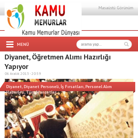
Masaüstü Görünüm
MENÜ
Diyanet, Öğretmen Alımı Hazırlığı
Yapıyor
06 Aralık 2013 -
20:59
Diyanet
,
Diyanet Personeli
,
İş Fırsatları
,
Personel Alım
Haberleri
,
Tüm Manşetler