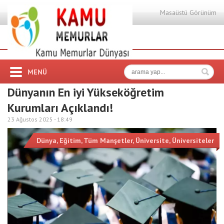
Masaüstü Görünüm
MENÜ
Dünyanın En iyi Yükseköğretim
Kurumları Açıklandı!
23 Ağustos 2025 -
18:49
Dünya
,
Eğitim
,
Tüm Manşetler
,
Üniversite
,
Üniversiteler