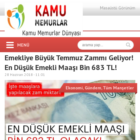
Masaüstü Görünüm
MENÜ
Emekliye Büyük Temmuz Zammı Geliyor!
En Düşük Emekli Maaşı Bin 683 TL!
28 Haziran 2018 -
11:01
Ekonomi
,
Gündem
,
Tüm Manşetler