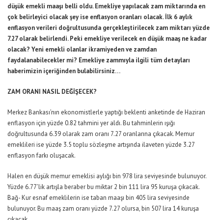
düşük emekli maaşı belli oldu. Emekliye yapılacak zam miktarında en
çok belirleyici olacak şey ise enflasyon oranları olacak. İlk 6 aylık
enflasyon verileri doğrultusunda gerçekleştirilecek zam miktarı yüzde
7.27 olarak belirlendi. Peki emekliye verilecek en düşük maaş ne kadar
olacak? Yeni emekli olanlar ikramiyeden ve zamdan
faydalanabilecekler mi? Emekliye zammıyla ilgili tüm detayları
haberimizin içeriğinden bulabilirsiniz…
ZAM ORANI NASIL DEĞİŞECEK?
Merkez Bankası’nın ekonomistlerle yaptığı beklenti anketinde de Haziran
enflasyon için yüzde 0.82 tahmini yer aldı. Bu tahminlerin ışığı
doğrultusunda 6.39 olarak zam oranı 7.27 oranlarına çıkacak. Memur
emeklileri ise yüzde 3.5 toplu sözleşme artışında ilaveten yüzde 3.27
enflasyon farkı oluşacak.
Halen en düşük memur emeklisi aylığı bin 978 lira seviyesinde bulunuyor.
Yüzde 6.77’lik artışla beraber bu miktar 2 bin 111 lira 95 kuruşa çıkacak.
Bağ- Kur esnaf emeklilerin ise taban maaşı bin 405 lira seviyesinde
bulunuyor. Bu maaş zam oranı yüzde 7.27 olursa, bin 507 lira 14 kuruşa
çıkacak.