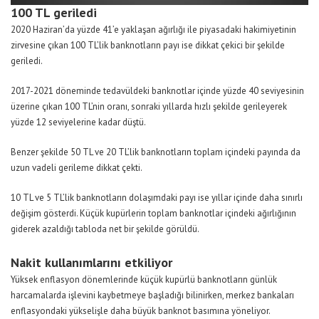
100 TL geriledi
2020 Haziran’da yüzde 41’e yaklaşan ağırlığı ile piyasadaki hakimiyetinin
zirvesine çıkan 100 TL’lik banknotların payı ise dikkat çekici bir şekilde
geriledi.
2017-2021 döneminde tedavüldeki banknotlar içinde yüzde 40 seviyesinin
üzerine çıkan 100 TL’nin oranı, sonraki yıllarda hızlı şekilde gerileyerek
yüzde 12 seviyelerine kadar düştü.
Benzer şekilde 50 TL ve 20 TL’lik banknotların toplam içindeki payında da
uzun vadeli gerileme dikkat çekti.
10 TL ve 5 TL’lik banknotların dolaşımdaki payı ise yıllar içinde daha sınırlı
değişim gösterdi. Küçük kupürlerin toplam banknotlar içindeki ağırlığının
giderek azaldığı tabloda net bir şekilde görüldü.
Nakit kullanımlarını etkiliyor
Yüksek enflasyon dönemlerinde küçük kupürlü banknotların günlük
harcamalarda işlevini kaybetmeye başladığı bilinirken, merkez bankaları
enflasyondaki yükselişle daha büyük banknot basımına yöneliyor.