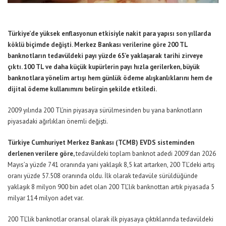
Türkiye’de yüksek enflasyonun etkisiyle nakit para yapısı son yıllarda
köklü biçimde değişti. Merkez Bankası verilerine göre 200 TL
banknotların tedavüldeki payı yüzde 65’e yaklaşarak tarihi zirveye
çıktı. 100 TL ve daha küçük kupürlerin payı hızla gerilerken, büyük
banknotlara yönelim artışı hem günlük ödeme alışkanlıklarını hem de
dijital ödeme kullanımını belirgin şekilde etkiledi.
2009 yılında 200 TL’nin piyasaya sürülmesinden bu yana banknotların
piyasadaki ağırlıkları önemli değişti.
Türkiye Cumhuriyet Merkez Bankası (TCMB) EVDS sisteminden
derlenen verilere göre,
tedavüldeki toplam banknot adedi 2009’dan 2026
Mayıs’a yüzde 741 oranında yani yaklaşık 8,5 kat artarken, 200 TL’deki artış
oranı yüzde 57.508 oranında oldu. İlk olarak tedavüle sürüldüğünde
yaklaşık 8 milyon 900 bin adet olan 200 TL’lik banknottan artık piyasada 5
milyar 114 milyon adet var.
200 TL’lik banknotlar oransal olarak ilk piyasaya çıktıklarında tedavüldeki