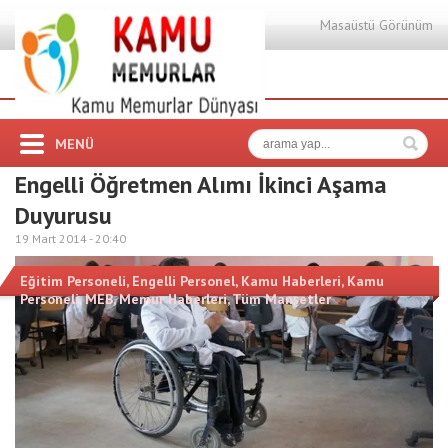
Masaüstü Görünüm
MENÜ
Engelli Öğretmen Alımı İkinci Aşama
Duyurusu
19 Mart 2014 -
20:40
Eğitim Personeli
,
Engelli Personel
,
Kamu Haberleri
,
Kamu
Personeli
,
MEB
,
Memur Haberleri
,
Tüm Manşetler