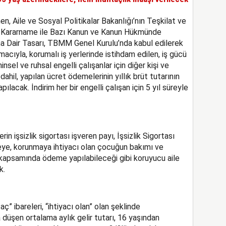
en, Aile ve Sosyal Politikalar Bakanlığı’nın Teşkilat ve
 Kararname ile Bazı Kanun ve Kanun Hükmünde
a Dair Tasarı, TBMM Genel Kurulu’nda kabul edilerek
macıyla, korumalı iş yerlerinde istihdam edilen, iş gücü
nsel ve ruhsal engelli çalışanlar için diğer kişi ve
dahil, yapılan ücret ödemelerinin yıllık brüt tutarının
pılacak. İndirim her bir engelli çalışan için 5 yıl süreyle
rin işsizlik sigortası işveren payı, İşsizlik Sigortası
eye, korunmaya ihtiyacı olan çocuğun bakımı ve
n kapsamında ödeme yapılabileceği gibi koruyucu aile
k.
 ibareleri, “ihtiyacı olan” olan şeklinde
a düşen ortalama aylık gelir tutarı, 16 yaşından