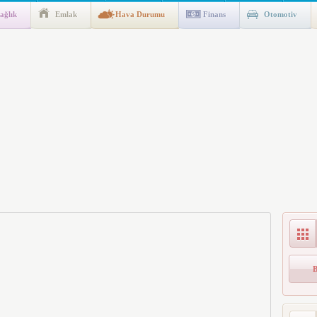
ağlık
Emlak
Hava Durumu
Finans
Otomotiv
gulaması Başladı: Unuttuğunuz Paralar Ortaya Çıkabilir, Mirasçıları
n Kıyafet/Formalarının Belirlenmesine Dair Usul ve Esaslar
k İndirim