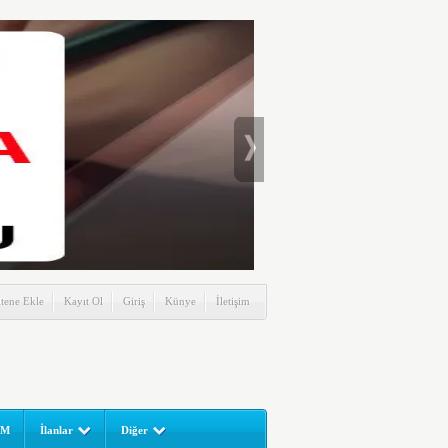
itene Ekle
Kayıt Ol
Giriş
Künye
İletişim
UM
İlanlar
Diğer