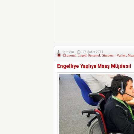
iş insanı
08 Şubat 2014
Ekonomi
,
Engelli Personel
,
Gündem - Veriler
,
Maaş
Engelliye Yaşlıya Maaş Müjdesi!