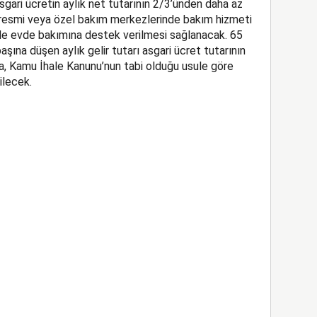
asgari ücretin aylık net tutarının 2/3’ünden daha az
e, resmi veya özel bakım merkezlerinde bakım hizmeti
le evde bakımına destek verilmesi sağlanacak. 65
aşına düşen aylık gelir tutarı asgari ücret tutarının
a, Kamu İhale Kanunu’nun tabi olduğu usule göre
ilecek.