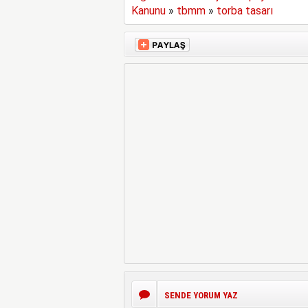
Kanunu
»
tbmm
»
torba tasarı
SENDE YORUM YAZ