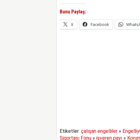
Bunu Paylaş:
X
Facebook
Whats
Etiketler:
çalışan engelliler
»
Engelli
Sigortası Fonu
»
işveren payı
»
Koruma