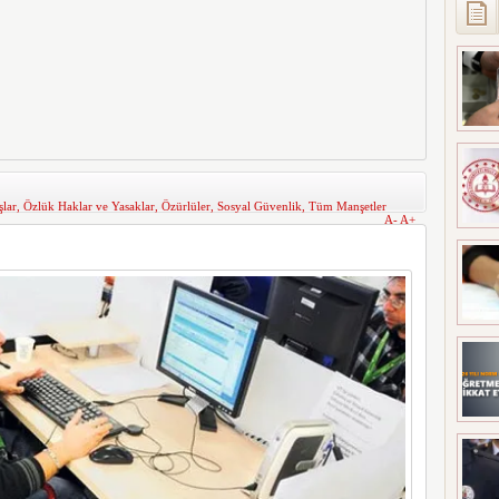
lar
,
Özlük Haklar ve Yasaklar
,
Özürlüler
,
Sosyal Güvenlik
,
Tüm Manşetler
A-
A+