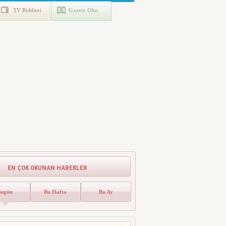
TV Rehberi
Gazete Oku
EN ÇOK OKUNAN HABERLER
Bugün
Bu Hafta
Bu Ay
Emlak Vergisinde Yeni Dönem! Ev
Sahipleri Dikkat
Emlak vergisinde gelecek yıl için esas