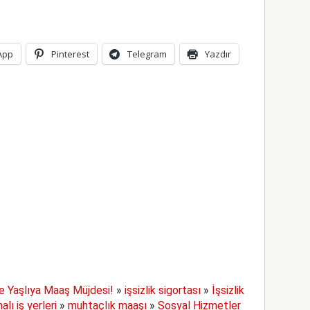
App
Pinterest
Telegram
Yazdır
ye Yaşlıya Maaş Müjdesi!
»
işsizlik sigortası
»
İşsizlik
lı iş yerleri
»
muhtaçlık maaşı
»
Sosyal Hizmetler