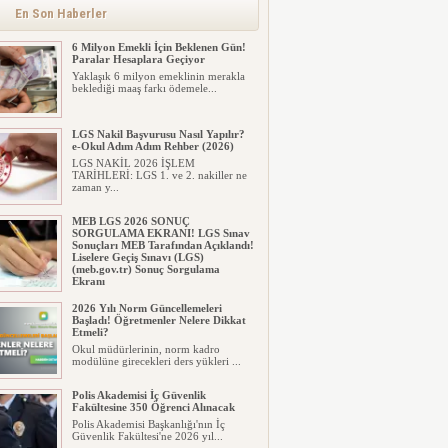
alınacak inşaat maliyet b...
En Son Haberler
6 Milyon Emekli İçin Beklenen Gün!
Paralar Hesaplara Geçiyor
Yaklaşık 6 milyon emeklinin merakla
beklediği maaş farkı ödemele...
LGS Nakil Başvurusu Nasıl Yapılır?
e-Okul Adım Adım Rehber (2026)
LGS NAKİL 2026 İŞLEM
TARİHLERİ: LGS 1. ve 2. nakiller ne
zaman y...
MEB LGS 2026 SONUÇ
SORGULAMA EKRANI! LGS Sınav
Sonuçları MEB Tarafından Açıklandı!
Liselere Geçiş Sınavı (LGS)
(meb.gov.tr) Sonuç Sorgulama
Ekranı
2026 LGS tercih sonuçları açıklandı...
2026 Yılı Norm Güncellemeleri
Milyonlarca öğrenci için ...
Başladı! Öğretmenler Nelere Dikkat
Etmeli?
Okul müdürlerinin, norm kadro
modülüne girecekleri ders yükleri ...
Polis Akademisi İç Güvenlik
Fakültesine 350 Öğrenci Alınacak
Polis Akademisi Başkanlığı'nın İç
Güvenlik Fakültesi'ne 2026 yıl...