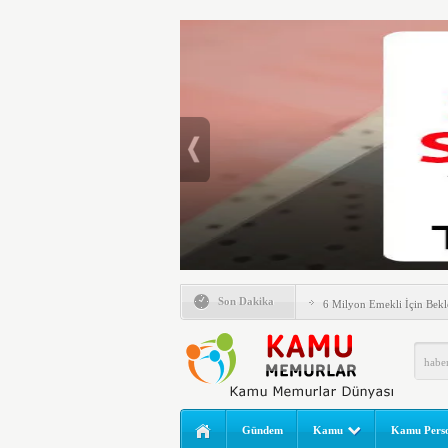
Emlak Vergisinde Yeni Dö
Son Dakika
6 Milyon Emekli İçin Bekl
LGS Nakil Başvurusu Nası
MEB LGS 2026 SONUÇ SO
Açıklandı! Liselere Geçiş
2026 Yılı Norm Güncelleme
Gündem
Kamu
Kamu Perso
Polis Akademisi İç Güvenl