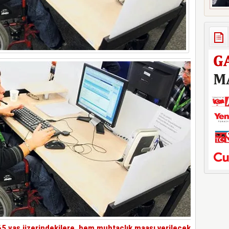
65 yaş üzerindekilere, hem muhtaçlık maaşı verilecek