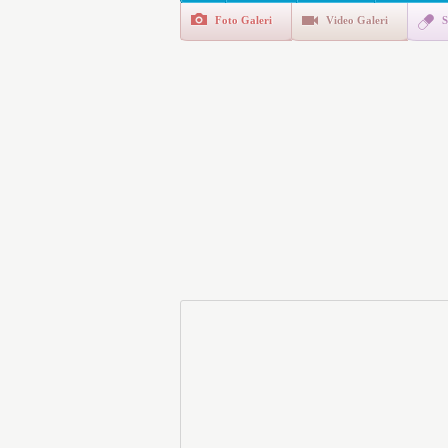
Foto Galeri
Video Galeri
S
E-Devlet Unutulan Para Sor
da İlgilendiriyor
İşte Okullarda Öğrencileri
Motorine Gece Yarısı Büyü
LPG’ye Dev Zam Geliyor!