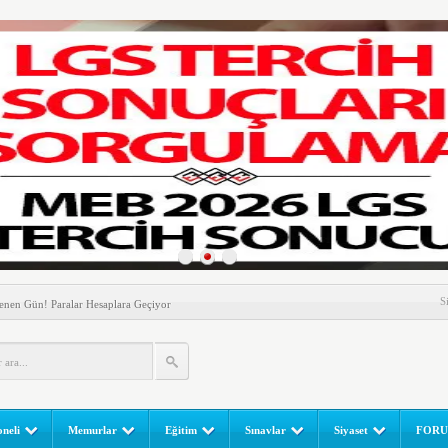
nem! Ev Sahipleri Dikkat
S
enen Gün! Paralar Hesaplara Geçiyor
l Yapılır? e-Okul Adım Adım Rehber (2026)
RGULAMA EKRANI! LGS Sınav Sonuçları MEB Tarafından
 Sınavı (LGS) (meb.gov.tr) Sonuç Sorgulama Ekranı
leri Başladı! Öğretmenler Nelere Dikkat Etmeli?
neli
Memurlar
Eğitim
Sınavlar
Siyaset
FOR
ik Fakültesine 350 Öğrenci Alınacak