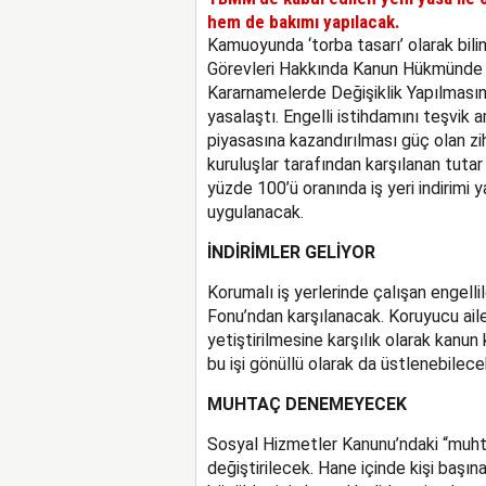
hem de bakımı yapılacak.
Kamuoyunda ‘torba tasarı’ olarak bilin
Görevleri Hakkında Kanun Hükmünde
Kararnamelerde Değişiklik Yapılmasın
yasalaştı. Engelli istihdamını teşvik a
piyasasına kazandırılması güç olan zihi
kuruluşlar tarafından karşılanan tutar 
yüzde 100’ü oranında iş yeri indirimi ya
uygulanacak.
İNDİRİMLER GELİYOR
Korumalı iş yerlerinde çalışan engellile
Fonu’ndan karşılanacak. Koruyucu ail
yetiştirilmesine karşılık olarak kanu
bu işi gönüllü olarak da üstlenebilece
MUHTAÇ DENEMEYECEK
Sosyal Hizmetler Kanunu’ndaki “muhtaç”
değiştirilecek. Hane içinde kişi başın