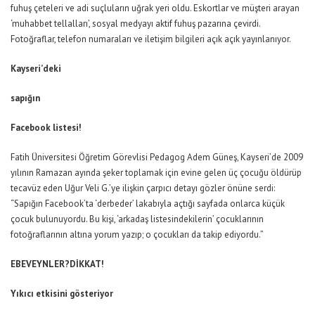
fuhuş çeteleri ve adi suçluların uğrak yeri oldu. Eskortlar ve müşteri arayan
‘muhabbet tellalları’, sosyal medyayı aktif fuhuş pazarına çevirdi.
Fotoğraflar, telefon numaraları ve iletişim bilgileri açık açık yayınlanıyor.
Kayseri’deki
sapığın
Facebook listesi!
Fatih Üniversitesi Öğretim Görevlisi Pedagog Adem Güneş, Kayseri’de 2009
yılının Ramazan ayında şeker toplamak için evine gelen üç çocuğu öldürüp
tecavüz eden Uğur Veli G.’ye ilişkin çarpıcı detayı gözler önüne serdi:
“Sapığın Facebook’ta ‘derbeder’ lakabıyla açtığı sayfada onlarca küçük
çocuk bulunuyordu. Bu kişi, ‘arkadaş listesindekilerin’ çocuklarının
fotoğraflarının altına yorum yazıp; o çocukları da takip ediyordu.”
EBEVEYNLER?DİKKAT!
Yıkıcı etkisini gösteriyor