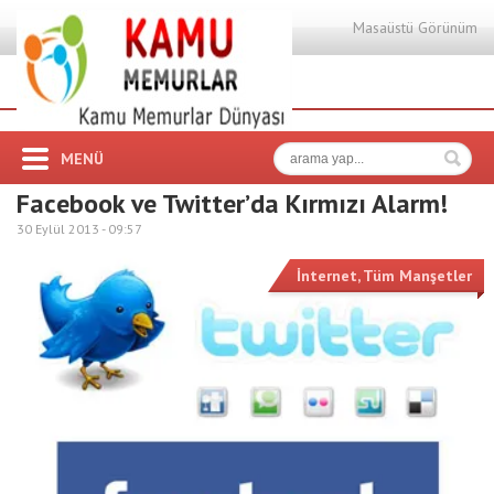
Masaüstü Görünüm
MENÜ
Facebook ve Twitter’da Kırmızı Alarm!
30 Eylül 2013 -
09:57
İnternet
,
Tüm Manşetler