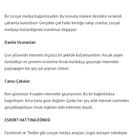
Bir sosyal medya bağımlısıydım. Bu konuda manevi destekle ve kendi
çabamla kurtuldum. Gerçekte çok farklı kimliğe sahip olanlar, sosyal
medyayı kullandığında inanılmaz değişiyor.
Damla Uzunaslan:
Lise yıllarında interneti ölçüsüz bir şekilde kullanıyordum. Ancak yaşım
ilerledikçe ve çevremi inceleme fırsatı buldukça, geçmişte internette
paylaştığım her şey için pişman oldum.
Cansu Çabalar:
Ben günümün 4 saatini internette geçiriyorum. Bu bir bağımlılıksa
bağımlıyım. Ama bana göre değilim. Çünkü her şey artık internet üzerinden
gerçekleştiriliyor. İnsan ilişkileri dahi internete dayalı.
ESKORT HATTINA DÖNDÜ
Facebook ve Twitter gibi sosyal medya araçları, özgür dolaşım sebebiyle