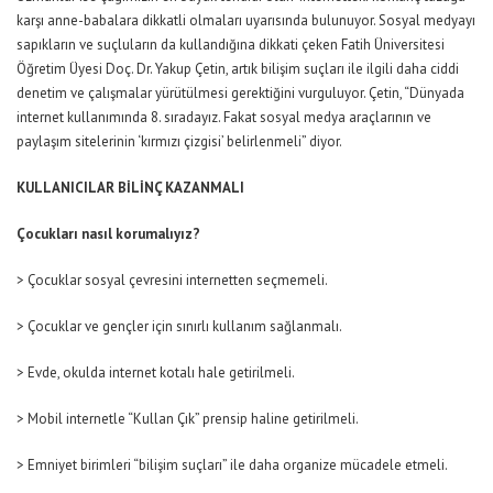
karşı anne-babalara dikkatli olmaları uyarısında bulunuyor. Sosyal medyayı
sapıkların ve suçluların da kullandığına dikkati çeken Fatih Üniversitesi
Öğretim Üyesi Doç. Dr. Yakup Çetin, artık bilişim suçları ile ilgili daha ciddi
denetim ve çalışmalar yürütülmesi gerektiğini vurguluyor. Çetin, “Dünyada
internet kullanımında 8. sıradayız. Fakat sosyal medya araçlarının ve
paylaşım sitelerinin ‘kırmızı çizgisi’ belirlenmeli” diyor.
KULLANICILAR BİLİNÇ KAZANMALI
Çocukları nasıl korumalıyız?
> Çocuklar sosyal çevresini internetten seçmemeli.
> Çocuklar ve gençler için sınırlı kullanım sağlanmalı.
> Evde, okulda internet kotalı hale getirilmeli.
> Mobil internetle “Kullan Çık” prensip haline getirilmeli.
> Emniyet birimleri “bilişim suçları” ile daha organize mücadele etmeli.