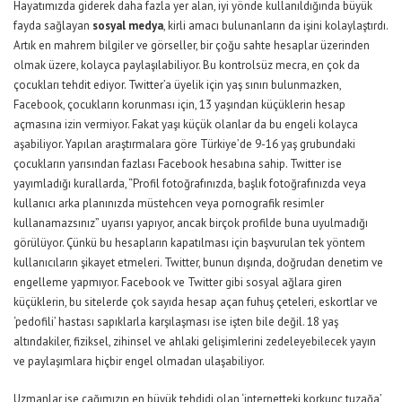
Hayatımızda giderek daha fazla yer alan, iyi yönde kullanıldığında büyük
fayda sağlayan
sosyal medya
, kirli amacı bulunanların da işini kolaylaştırdı.
Artık en mahrem bilgiler ve görseller, bir çoğu sahte hesaplar üzerinden
olmak üzere, kolayca paylaşılabiliyor. Bu kontrolsüz mecra, en çok da
çocukları tehdit ediyor. Twitter’a üyelik için yaş sınırı bulunmazken,
Facebook, çocukların korunması için, 13 yaşından küçüklerin hesap
açmasına izin vermiyor. Fakat yaşı küçük olanlar da bu engeli kolayca
aşabiliyor. Yapılan araştırmalara göre Türkiye’de 9-16 yaş grubundaki
çocukların yarısından fazlası Facebook hesabına sahip. Twitter ise
yayımladığı kurallarda, “Profil fotoğrafınızda, başlık fotoğrafınızda veya
kullanıcı arka planınızda müstehcen veya pornografik resimler
kullanamazsınız” uyarısı yapıyor, ancak birçok profilde buna uyulmadığı
görülüyor. Çünkü bu hesapların kapatılması için başvurulan tek yöntem
kullanıcıların şikayet etmeleri. Twitter, bunun dışında, doğrudan denetim ve
engelleme yapmıyor. Facebook ve Twitter gibi sosyal ağlara giren
küçüklerin, bu sitelerde çok sayıda hesap açan fuhuş çeteleri, eskortlar ve
‘pedofili’ hastası sapıklarla karşılaşması ise işten bile değil. 18 yaş
altındakiler, fiziksel, zihinsel ve ahlaki gelişimlerini zedeleyebilecek yayın
ve paylaşımlara hiçbir engel olmadan ulaşabiliyor.
Uzmanlar ise çağımızın en büyük tehdidi olan ‘internetteki korkunç tuzağa’