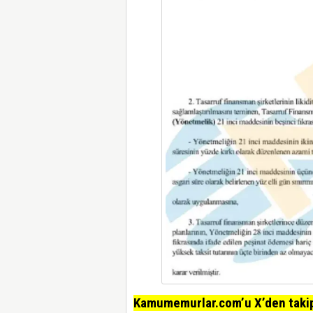
Kamumemurlar.com’u X’den takip 