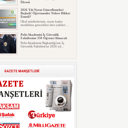
Ekranı
2026 LGS tercih sonuçları açıklandı...
2026 Yılı Norm Güncellemeleri
Milyonlarca öğrenci için ...
Başladı! Öğretmenler Nelere Dikkat
Etmeli?
Okul müdürlerinin, norm kadro
modülüne girecekleri ders yükleri ...
Polis Akademisi İç Güvenlik
Fakültesine 350 Öğrenci Alınacak
Polis Akademisi Başkanlığı'nın İç
Güvenlik Fakültesi'ne 2026 yıl...
E-Devlet Unutulan Para Sorgulaması
Başladı: Unuttuğunuz Paralar
Ortaya Çıkabilir, Mirasçıları da
İlgilendiriyor
GAZETE MANŞETLERİ
Dijital ödeme alışkanlıklarının
yaygınlaşmasıyla birlikte elektr...
İşte Okullarda Öğrencilerin
Kıyafet/Formalarının Belirlenmesine
Dair Usul ve Esaslar
Milli Eğitim Bakanlığı Temel Öğretim
Genel Müdürlüğü 22.07.2026 ...
Motorine Gece Yarısı Büyük İndirim
ABD-İran arasında yeniden diplomasi
yürütüleceği sinyallerinin p...