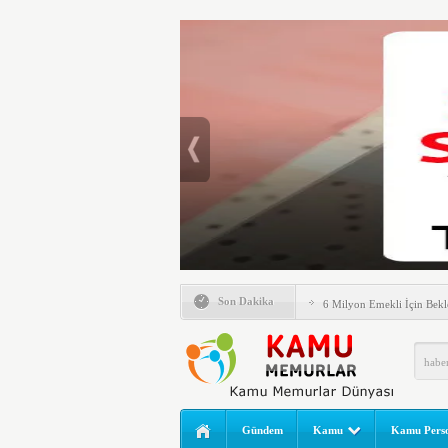
Emlak Vergisinde Yeni Dö
Son Dakika
6 Milyon Emekli İçin Bekl
LGS Nakil Başvurusu Nası
MEB LGS 2026 SONUÇ SO
Açıklandı! Liselere Geçiş
2026 Yılı Norm Güncelleme
Gündem
Kamu
Kamu Perso
Polis Akademisi İç Güvenl