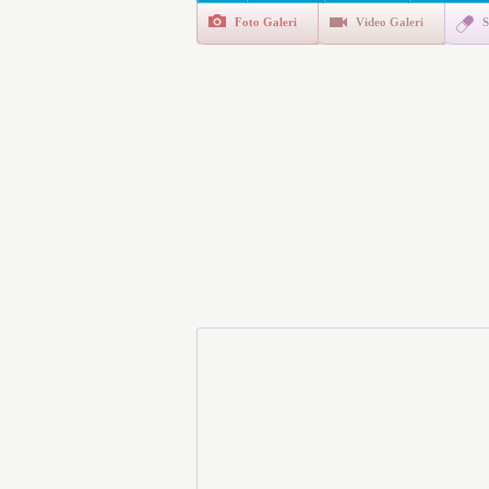
Foto Galeri
Video Galeri
S
E-Devlet Unutulan Para Sor
da İlgilendiriyor
İşte Okullarda Öğrencileri
Motorine Gece Yarısı Büyü
LPG’ye Dev Zam Geliyor!