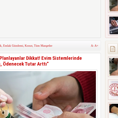
k
,
Emlak Gündemi
,
Konut
,
Tüm Manşetler
A-
A+
 Planlayanlar Dikkat! Evim Sistemlerinde
, Ödenecek Tutar Arttı”