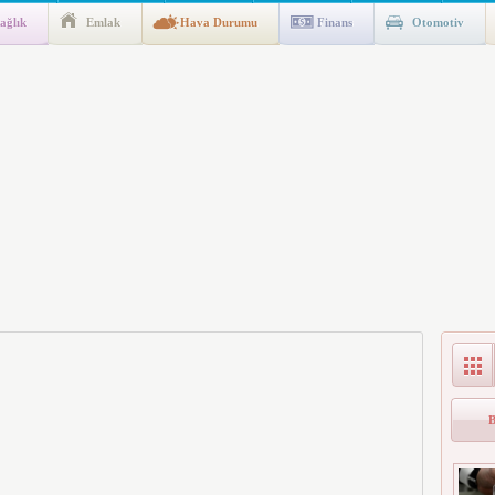
ağlık
Emlak
Hava Durumu
Finans
Otomotiv
gulaması Başladı: Unuttuğunuz Paralar Ortaya Çıkabilir, Mirasçıları
n Kıyafet/Formalarının Belirlenmesine Dair Usul ve Esaslar
k İndirim