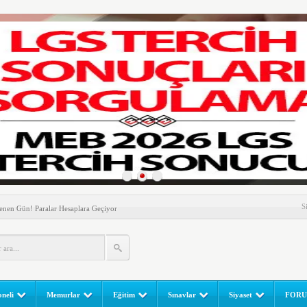
nem! Ev Sahipleri Dikkat
S
enen Gün! Paralar Hesaplara Geçiyor
l Yapılır? e-Okul Adım Adım Rehber (2026)
RGULAMA EKRANI! LGS Sınav Sonuçları MEB Tarafından
 Sınavı (LGS) (meb.gov.tr) Sonuç Sorgulama Ekranı
leri Başladı! Öğretmenler Nelere Dikkat Etmeli?
neli
Memurlar
Eğitim
Sınavlar
Siyaset
FOR
ik Fakültesine 350 Öğrenci Alınacak