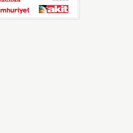
LPG’ye Dev Zam Geliyor!
Küresel petrol piyasalarındaki
dalgalanmalar ve döviz kurundaki ...