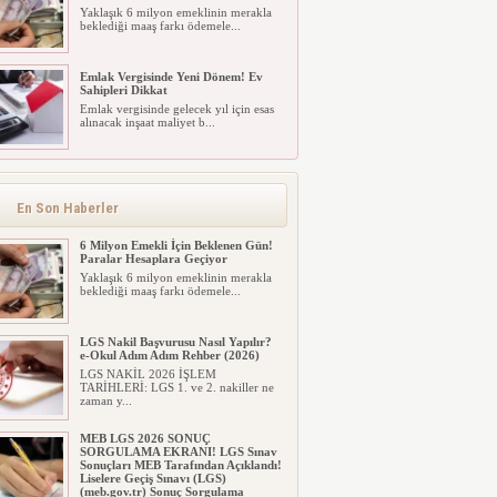
Yaklaşık 6 milyon emeklinin merakla
beklediği maaş farkı ödemele...
Emlak Vergisinde Yeni Dönem! Ev
Sahipleri Dikkat
Emlak vergisinde gelecek yıl için esas
alınacak inşaat maliyet b...
Emlak Vergisinde Yeni Dönem! Ev
Sahipleri Dikkat
Emlak vergisinde gelecek yıl için esas
alınacak inşaat maliyet b...
En Son Haberler
6 Milyon Emekli İçin Beklenen Gün!
Paralar Hesaplara Geçiyor
Yaklaşık 6 milyon emeklinin merakla
beklediği maaş farkı ödemele...
LGS Nakil Başvurusu Nasıl Yapılır?
e-Okul Adım Adım Rehber (2026)
LGS NAKİL 2026 İŞLEM
TARİHLERİ: LGS 1. ve 2. nakiller ne
zaman y...
MEB LGS 2026 SONUÇ
SORGULAMA EKRANI! LGS Sınav
Sonuçları MEB Tarafından Açıklandı!
Liselere Geçiş Sınavı (LGS)
(meb.gov.tr) Sonuç Sorgulama