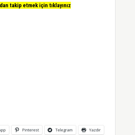
n takip etmek için tıklayınız
App
Pinterest
Telegram
Yazdır