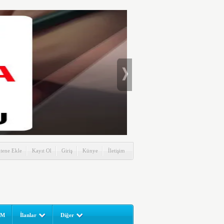
itene Ekle
Kayıt Ol
Giriş
Künye
İletişim
UM
İlanlar
Diğer