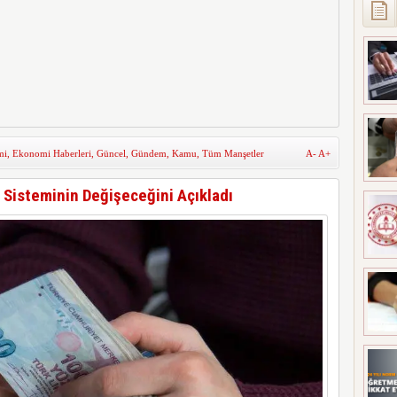
mi
,
Ekonomi Haberleri
,
Güncel
,
Gündem
,
Kamu
,
Tüm Manşetler
A-
A+
Sisteminin Değişeceğini Açıkladı