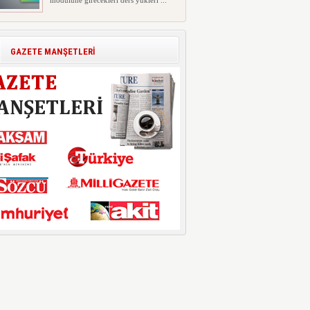
modülüne girecekleri ders yükleri ...
Polis Akademisi İç Güvenlik
Fakültesine 350 Öğrenci Alınacak
Polis Akademisi Başkanlığı'nın İç
GAZETE MANŞETLERİ
Güvenlik Fakültesi'ne 2026 yıl...
E-Devlet Unutulan Para Sorgulaması
Başladı: Unuttuğunuz Paralar
Ortaya Çıkabilir, Mirasçıları da
İlgilendiriyor
Dijital ödeme alışkanlıklarının
yaygınlaşmasıyla birlikte elektr...
İşte Okullarda Öğrencilerin
Kıyafet/Formalarının Belirlenmesine
Dair Usul ve Esaslar
Milli Eğitim Bakanlığı Temel Öğretim
Genel Müdürlüğü 22.07.2026 ...
Motorine Gece Yarısı Büyük İndirim
ABD-İran arasında yeniden diplomasi
yürütüleceği sinyallerinin p...
LPG’ye Dev Zam Geliyor!
Küresel petrol piyasalarındaki
dalgalanmalar ve döviz kurundaki ...