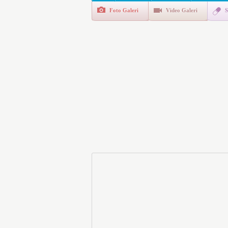
Foto Galeri
Video Galeri
S
Polis Akademisi İç Güvenl
E-Devlet Unutulan Para Sor
da İlgilendiriyor
İşte Okullarda Öğrencileri
Motorine Gece Yarısı Büyü
LPG’ye Dev Zam Geliyor!