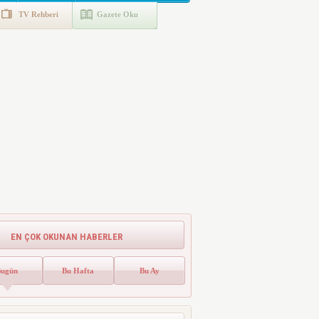
TV Rehberi
Gazete Oku
EN ÇOK OKUNAN HABERLER
Bugün
Bu Hafta
Bu Ay