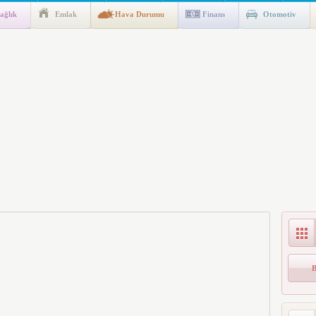
ağlık
Emlak
Hava Durumu
Finans
Otomotiv
ik Fakültesine 350 Öğrenci Alınacak
gulaması Başladı: Unuttuğunuz Paralar Ortaya Çıkabilir, Mirasçıları
n Kıyafet/Formalarının Belirlenmesine Dair Usul ve Esaslar
k İndirim