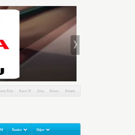
itene Ekle
Kayıt Ol
Giriş
Künye
İletişim
UM
İlanlar
Diğer