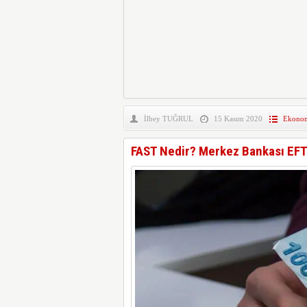
İlbey TUĞRUL
15 Kasım 2020
Ekono
FAST Nedir? Merkez Bankası EFT 