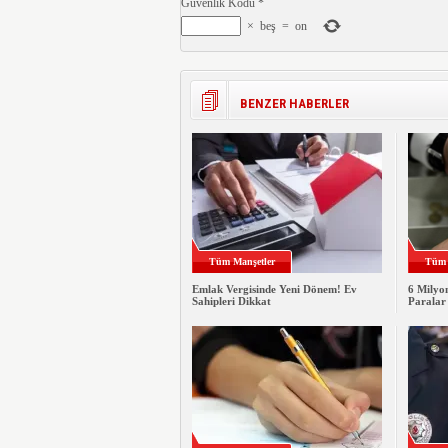
Güvenlik Kodu
*
×
beş
=
on
BENZER HABERLER
Tüm Manşetler
Tüm 
Emlak Vergisinde Yeni Dönem! Ev
6 Milyo
Sahipleri Dikkat
Paralar