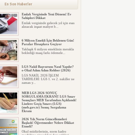
En Son Haberler
Emlak Vergisinde Yeni Dönem! Ev
Sahipleri Dikkat
Emlak vergisinde gelecek yıl için esas
alınacak inşaat maliyet b...
6 Milyon Emekli İçin Beklenen Gün!
Paralar Hesaplara Geçiyor
Yaklaşık 6 milyon emeklinin merakla
beklediği maaş farkı ödemele...
LGS Nakil Başvurusu Nasıl Yapılır?
e-Okul Adım Adım Rehber (2026)
LGS NAKİL 2026 İŞLEM
TARİHLERİ: LGS 1. ve 2. nakiller ne
zaman y...
MEB LGS 2026 SONUÇ
SORGULAMA EKRANI! LGS Sınav
Sonuçları MEB Tarafından Açıklandı!
Liselere Geçiş Sınavı (LGS)
(meb.gov.tr) Sonuç Sorgulama
Ekranı
2026 LGS tercih sonuçları açıklandı...
2026 Yılı Norm Güncellemeleri
Milyonlarca öğrenci için ...
Başladı! Öğretmenler Nelere Dikkat
Etmeli?
Okul müdürlerinin, norm kadro