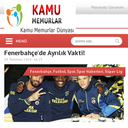
Masaüstü Görünüm
MENÜ
Fenerbahçe’de Ayrılık Vakti!
03 Temmuz 2014 -
16:25
Fenerbahçe
,
Futbol
,
Spor
,
Spor Haberleri
,
Süper Lig