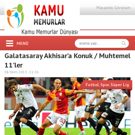
Masaüstü Görünüm
MENÜ
Galatasaray Akhisar’a Konuk / Muhtemel
11’ler
06 Ekim 2013 -
11:26
Futbol
,
Spor
,
Süper Lig