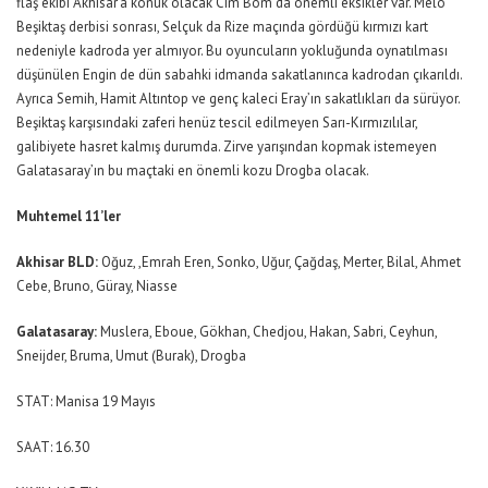
flaş ekibi Akhisar’a konuk olacak Cim Bom’da önemli eksikler var. Melo
Beşiktaş derbisi sonrası, Selçuk da Rize maçında gördüğü kırmızı kart
nedeniyle kadroda yer almıyor. Bu oyuncuların yokluğunda oynatılması
düşünülen Engin de dün sabahki idmanda sakatlanınca kadrodan çıkarıldı.
Ayrıca Semih, Hamit Altıntop ve genç kaleci Eray’ın sakatlıkları da sürüyor.
Beşiktaş karşısındaki zaferi henüz tescil edilmeyen Sarı-Kırmızılılar,
galibiyete hasret kalmış durumda. Zirve yarışından kopmak istemeyen
Galatasaray’ın bu maçtaki en önemli kozu Drogba olacak.
Muhtemel 11’ler
Akhisar BLD:
Oğuz, ,Emrah Eren, Sonko, Uğur, Çağdaş, Merter, Bilal, Ahmet
Cebe, Bruno, Güray, Niasse
Galatasaray:
Muslera, Eboue, Gökhan, Chedjou, Hakan, Sabri, Ceyhun,
Sneijder, Bruma, Umut (Burak), Drogba
STAT: Manisa 19 Mayıs
SAAT: 16.30