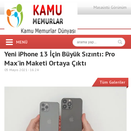
Masaüstü Görünüm
MENÜ
Yeni iPhone 13 İçin Büyük Sızıntı: Pro
Max’in Maketi Ortaya Çıktı
05 Mayıs 2021 -
16:24
Tüm Galeriler