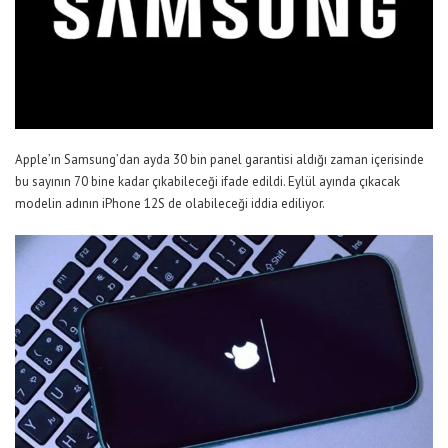
Apple’ın Samsung’dan ayda 30 bin panel garantisi aldığı zaman içerisinde
bu sayının 70 bine kadar çıkabileceği ifade edildi. Eylül ayında çıkacak
modelin adının iPhone 12S de olabileceği iddia ediliyor.