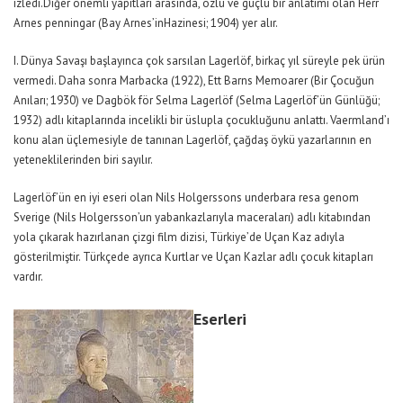
izledi.Diğer önemli yapıtları arasında, özlü ve güçlü bir anlatımı olan Herr
Arnes penningar (Bay Arnes’inHazinesi; 1904) yer alır.
I. Dünya Savaşı başlayınca çok sarsılan Lagerlöf, birkaç yıl süreyle pek ürün
vermedi. Daha sonra Marbacka (1922), Ett Barns Memoarer (Bir Çocuğun
Anıları; 1930) ve Dagbök för Selma Lagerlöf (Selma Lagerlöf’ün Günlüğü;
1932) adlı kitaplarında incelikli bir üslupla çocukluğunu anlattı. Vaermland’ı
konu alan üçlemesiyle de tanınan Lagerlöf, çağdaş öykü yazarlarının en
yeteneklilerinden biri sayılır.
Lagerlöf’ün en iyi eseri olan Nils Holgerssons underbara resa genom
Sverige (Nils Holgersson’un yabankazlarıyla maceraları) adlı kitabından
yola çıkarak hazırlanan çizgi film dizisi, Türkiye’de
Uçan Kaz
adıyla
gösterilmiştir. Türkçede ayrıca Kurtlar ve Uçan Kazlar adlı çocuk kitapları
vardır.
Eserleri