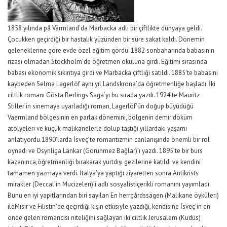
1858 yılında på Värmland’da Marbacka adlı bir çiftlikte dünyaya geldi.
Çocukken geçirdiği bir hastalık yüzünden bir süre sakat kaldı. Dönemin
geleneklerine göre evde özel eğitim gördü. 1882 sonbaharında babasının
rızası olmadan Stockholm’de öğretmen okuluna girdi. Eğitimi sırasında
babası ekonomik sıkıntıya girdi ve Marbacka çiftliği satıldı. 1885’te babasını
kaybeden Selma Lagerlöf aynı yıl Landskrona’da öğretmenliğe başladı. İki
ciltlik romanı Gösta Berlings Saga’yı bu sırada yazdı. 1924’te Mauritz
Stiller’in sinemaya uyarladığı roman, Lagerlöf’ün doğup büyüdüğü
Vaermland bölgesinin en parlak dönemini, bölgenin demir döküm
atölyeleri ve küçük malikanelerle dolup taştığı yıllardaki yaşamı
anlatıyordu.1890’larda İsveç’te romantizmin canlanışında önemli bir rol
oynadı ve Osynliga Länkar (Görünmez Bağlar)’ı yazdı. 1895’te bir burs
kazanınca,öğretmenliği bırakarak yurtdışı gezilerine katıldı ve kendini
tamamen yazmaya verdi. İtalya’ya yaptığı ziyaretten sonra Antikrists
mirakler (Deccal’in Mucizeleri)’i adlı sosyalistiçerikli romanını yayımladı.
Bunu en iyi yapıtlarından biri sayılan En herrgårdssägen (Malikane öyküleri)
ileMısır ve Filistin’de geçirdiği kışın etkisiyle yazdığı, kendisine İsveç’in en
önde gelen romancısı niteliğini sağlayan iki ciltlik Jerusalem (Kudüs)