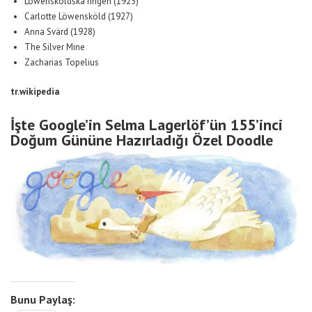
Löwensköldska ringen (1925)
Carlotte Löwensköld (1927)
Anna Svärd (1928)
The Silver Mine
Zacharias Topelius
tr.wikipedia
İşte Google’in Selma Lagerlöf’ün 155’inci
Doğum Gününe Hazırladığı Özel Doodle
Bunu Paylaş: