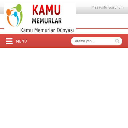
Masaüstü Görünüm
MENÜ