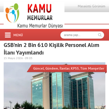
Masaüstü Görünüm
MENÜ
GSB’nin 2 Bin 610 Kişilik Personel Alım
İlanı Yayımlandı
15 Mayıs 2026 -
09:03
Güncel
,
Gündem
,
İlanlar
,
KPSS
,
Tüm Manşetler