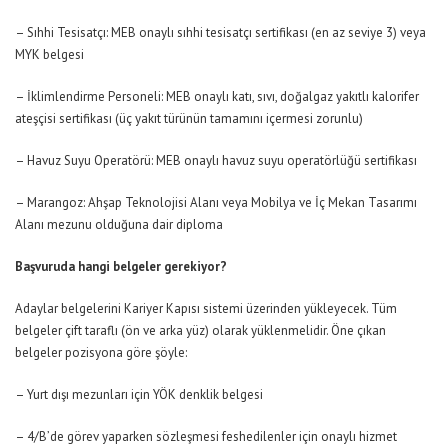
– Sıhhi Tesisatçı: MEB onaylı sıhhi tesisatçı sertifikası (en az seviye 3) veya
MYK belgesi
– İklimlendirme Personeli: MEB onaylı katı, sıvı, doğalgaz yakıtlı kalorifer
ateşçisi sertifikası (üç yakıt türünün tamamını içermesi zorunlu)
– Havuz Suyu Operatörü: MEB onaylı havuz suyu operatörlüğü sertifikası
– Marangoz: Ahşap Teknolojisi Alanı veya Mobilya ve İç Mekan Tasarımı
Alanı mezunu olduğuna dair diploma
Başvuruda hangi belgeler gerekiyor?
Adaylar belgelerini Kariyer Kapısı sistemi üzerinden yükleyecek. Tüm
belgeler çift taraflı (ön ve arka yüz) olarak yüklenmelidir. Öne çıkan
belgeler pozisyona göre şöyle:
– Yurt dışı mezunları için YÖK denklik belgesi
– 4/B’de görev yaparken sözleşmesi feshedilenler için onaylı hizmet