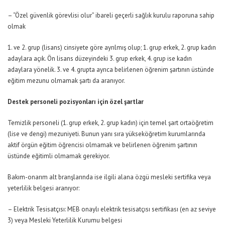
– “Özel güvenlik görevlisi olur” ibareli geçerli sağlık kurulu raporuna sahip
olmak
1. ve 2. grup (lisans) cinsiyete göre ayrılmış olup; 1. grup erkek, 2. grup kadın
adaylara açık. Ön lisans düzeyindeki 3. grup erkek, 4. grup ise kadın
adaylara yönelik. 3. ve 4. grupta ayrıca belirlenen öğrenim şartının üstünde
eğitim mezunu olmamak şartı da aranıyor.
Destek personeli pozisyonları için özel şartlar
Temizlik personeli (1. grup erkek, 2. grup kadın) için temel şart ortaöğretim
(lise ve dengi) mezuniyeti. Bunun yanı sıra yükseköğretim kurumlarında
aktif örgün eğitim öğrencisi olmamak ve belirlenen öğrenim şartının
üstünde eğitimli olmamak gerekiyor.
Bakım-onarım alt branşlarında ise ilgili alana özgü mesleki sertifika veya
yeterlilik belgesi aranıyor:
– Elektrik Tesisatçısı: MEB onaylı elektrik tesisatçısı sertifikası (en az seviye
3) veya Mesleki Yeterlilik Kurumu belgesi