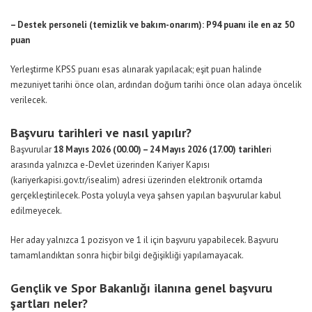
– Destek personeli (temizlik ve bakım-onarım): P94 puanı ile en az 50
puan
Yerleştirme KPSS puanı esas alınarak yapılacak; eşit puan halinde
mezuniyet tarihi önce olan, ardından doğum tarihi önce olan adaya öncelik
verilecek.
Başvuru tarihleri ve nasıl yapılır?
Başvurular
18 Mayıs 2026 (00.00) – 24 Mayıs 2026 (17.00) tarihler
i
arasında yalnızca e-Devlet üzerinden Kariyer Kapısı
(
kariyerkapisi.gov.tr/isealim
) adresi üzerinden elektronik ortamda
gerçekleştirilecek. Posta yoluyla veya şahsen yapılan başvurular kabul
edilmeyecek.
Her aday yalnızca 1 pozisyon ve 1 il için başvuru yapabilecek. Başvuru
tamamlandıktan sonra hiçbir bilgi değişikliği yapılamayacak.
Gençlik ve Spor Bakanlığı ilanına genel başvuru
şartları neler?