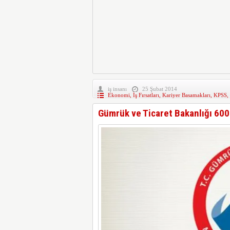
iş insanı
25 Şubat 2014
Ekonomi
,
İş Fırsatları
,
Kariyer Basamakları
,
KPSS
,
Gümrük ve Ticaret Bakanlığı 600