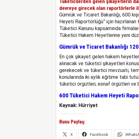
Tüketicilerden gelen şikâyetlerin da
devreye girecek olan raportörlerle ilg
Gümrük ve Ticaret Bakanlığı, 600 kişi
Heyeti Raportörlüğü” için hazırlanan
Tüketici Kanunu kapsamında firmalard
Tüketici Hakem Heyetlerine yeni düzen
Gümrük ve Ticaret Bakanlığı 120
En çok şikayet gelen hakem heyetlerin
alınacak ve tüketici şikayetleri ko
gerekecek ve tüketici mevzuatı, teme
konularında iki aylık eğitime tabi tut
tüketici örgütleri, esnaf örgütleri ve
600 Tüketici Hakem Heyeti Rapo
Kaynak: Hürriyet
Bunu Paylaş:
X
Facebook
Whats