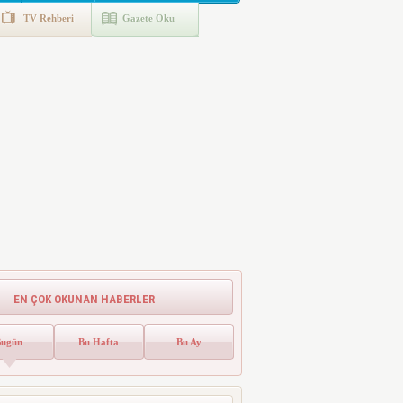
TV Rehberi
Gazete Oku
EN ÇOK OKUNAN HABERLER
Bugün
Bu Hafta
Bu Ay
Emlak Vergisinde Yeni Dönem! Ev
Sahipleri Dikkat
Emlak vergisinde gelecek yıl için esas