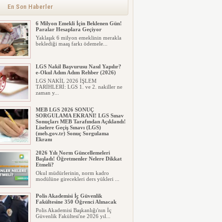
alınacak inşaat maliyet b...
En Son Haberler
6 Milyon Emekli İçin Beklenen Gün!
Paralar Hesaplara Geçiyor
Yaklaşık 6 milyon emeklinin merakla
beklediği maaş farkı ödemele...
LGS Nakil Başvurusu Nasıl Yapılır?
e-Okul Adım Adım Rehber (2026)
LGS NAKİL 2026 İŞLEM
TARİHLERİ: LGS 1. ve 2. nakiller ne
zaman y...
MEB LGS 2026 SONUÇ
SORGULAMA EKRANI! LGS Sınav
Sonuçları MEB Tarafından Açıklandı!
Liselere Geçiş Sınavı (LGS)
(meb.gov.tr) Sonuç Sorgulama
Ekranı
2026 LGS tercih sonuçları açıklandı...
2026 Yılı Norm Güncellemeleri
Milyonlarca öğrenci için ...
Başladı! Öğretmenler Nelere Dikkat
Etmeli?
Okul müdürlerinin, norm kadro
modülüne girecekleri ders yükleri ...
Polis Akademisi İç Güvenlik
Fakültesine 350 Öğrenci Alınacak
Polis Akademisi Başkanlığı'nın İç
Güvenlik Fakültesi'ne 2026 yıl...