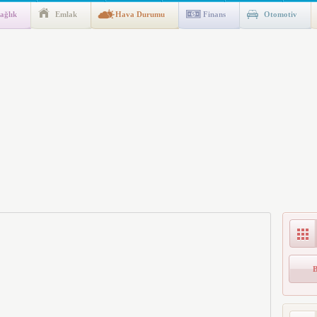
ağlık
Emlak
Hava Durumu
Finans
Otomotiv
gulaması Başladı: Unuttuğunuz Paralar Ortaya Çıkabilir, Mirasçıları
n Kıyafet/Formalarının Belirlenmesine Dair Usul ve Esaslar
k İndirim