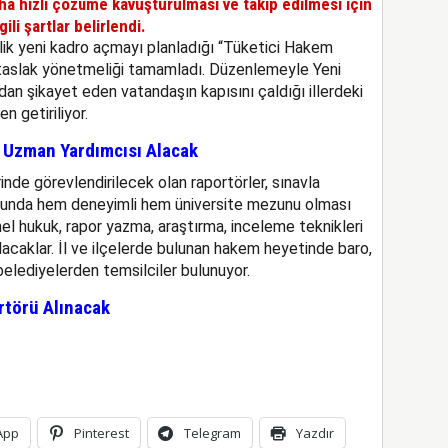
ha hızlı çözüme kavuşturulması ve takip edilmesi için
ili şartlar belirlendi.
lik yeni kadro açmayı planladığı “Tüketici Hakem
 taslak yönetmeliği tamamladı. Düzenlemeyle Yeni
an şikayet eden vatandaşın kapısını çaldığı illerdeki
 getiriliyor.
 Uzman Yardımcısı Alacak
de görevlendirilecek olan raportörler, sınavla
nusunda hem deneyimli hem üniversite mezunu olması
l hukuk, rapor yazma, araştırma, inceleme teknikleri
ulacaklar. İl ve ilçelerde bulunan hakem heyetinde baro,
 belediyelerden temsilciler bulunuyor.
rtörü Alınacak
App
Pinterest
Telegram
Yazdır