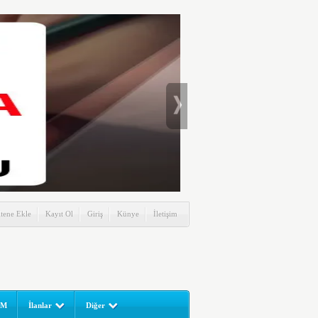
itene Ekle
Kayıt Ol
Giriş
Künye
İletişim
UM
İlanlar
Diğer