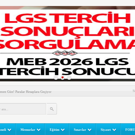
nem! Ev Sahipleri Dikkat
S
enen Gün! Paralar Hesaplara Geçiyor
l Yapılır? e-Okul Adım Adım Rehber (2026)
RGULAMA EKRANI! LGS Sınav Sonuçları MEB Tarafından
 Sınavı (LGS) (meb.gov.tr) Sonuç Sorgulama Ekranı
leri Başladı! Öğretmenler Nelere Dikkat Etmeli?
neli
Memurlar
Eğitim
Sınavlar
Siyaset
FOR
ik Fakültesine 350 Öğrenci Alınacak