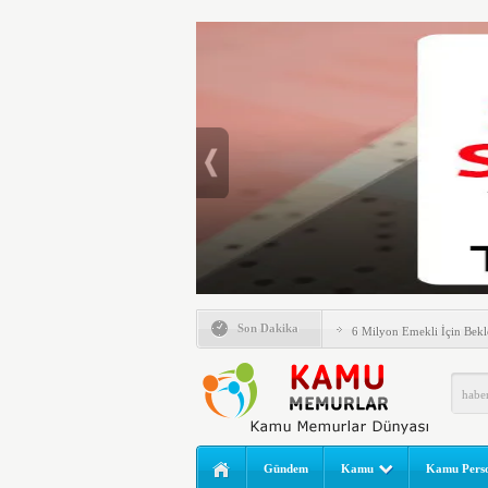
Emlak Vergisinde Yeni Dö
Son Dakika
6 Milyon Emekli İçin Bekl
LGS Nakil Başvurusu Nası
MEB LGS 2026 SONUÇ SO
Açıklandı! Liselere Geçiş
2026 Yılı Norm Güncelleme
Gündem
Kamu
Kamu Perso
Polis Akademisi İç Güvenl