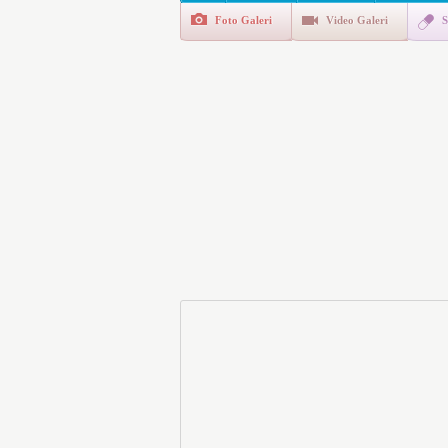
Foto Galeri
Video Galeri
S
E-Devlet Unutulan Para Sor
da İlgilendiriyor
İşte Okullarda Öğrencileri
Motorine Gece Yarısı Büyü
LPG’ye Dev Zam Geliyor!