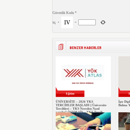
Güvenlik Kodu
*
üç
+
=
BENZER HABERLER
Eğitim
E
ÜNİVERSİTE – 2026 YKS
İşte Dip
TERCİHLER BAŞLADI || Üniversite
Bulma Y
Tercihleri – YKS Nereden Nasıl
yapılır? ÖSYM AİS – YKS Tercih
Kılavuzu ve Robotu: YÖK Atlas
Ekranı İçin TIKLAYIN!