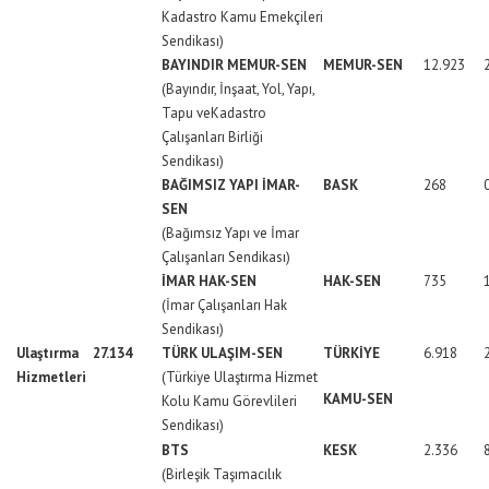
Kadastro Kamu Emekçileri
Sendikası)
BAYINDIR MEMUR-SEN
MEMUR-SEN
12.923
(Bayındır, İnşaat, Yol, Yapı,
Tapu veKadastro
Çalışanları Birliği
Sendikası)
BAĞIMSIZ YAPI İMAR-
BASK
268
SEN
(Bağımsız Yapı ve İmar
Çalışanları Sendikası)
İMAR HAK-SEN
HAK-SEN
735
(İmar Çalışanları Hak
Sendikası)
Ulaştırma
27.134
TÜRK ULAŞIM-SEN
TÜRKİYE
6.918
Hizmetleri
(Türkiye Ulaştırma Hizmet
KAMU-SEN
Kolu Kamu Görevlileri
Sendikası)
BTS
KESK
2.336
(Birleşik Taşımacılık