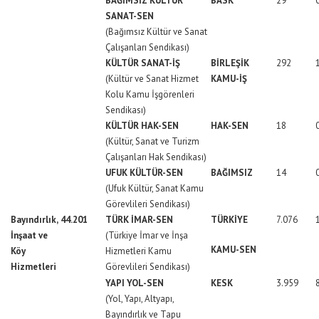
BAĞIMSIZ KÜLTÜR
BASK
29
SANAT-SEN
(Bağımsız Kültür ve Sanat
Çalışanları Sendikası)
KÜLTÜR SANAT-İŞ
BİRLEŞİK
292
(Kültür ve Sanat Hizmet
KAMU-İŞ
Kolu Kamu İşgörenleri
Sendikası)
KÜLTÜR HAK-SEN
HAK-SEN
18
(Kültür, Sanat ve Turizm
Çalışanları Hak Sendikası)
UFUK KÜLTÜR-SEN
BAĞIMSIZ
14
(Ufuk Kültür, Sanat Kamu
Görevlileri Sendikası)
Bayındırlık,
44.201
TÜRK İMAR-SEN
TÜRKİYE
7.076
İnşaat ve
(Türkiye İmar ve İnşa
KAMU-SEN
Köy
Hizmetleri Kamu
Hizmetleri
Görevlileri Sendikası)
YAPI YOL-SEN
KESK
3.959
(Yol, Yapı, Altyapı,
Bayındırlık ve Tapu