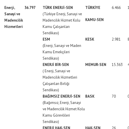
Enerji,
36.797
TÜRK ENERJİ-SEN
TÜRKİYE
6.466
Sanayi ve
(Türkiye Enerji, Sanayi ve
KAMU-SEN
Madencilik
Madencilik Hizmet Kolu
Hizmetleri
Kamu Çalışanları
Sendikası)
ESM
KESK
2.981
(Enerji, Sanayi ve Maden
Kamu Emekçileri
Sendikası)
ENERJİ BİR-SEN
MEMUR-SEN
15.363
( Enerji, Sanayi ve
Madencilik Hizmetleri
Çalışanları Birliği
Sendikası)
BAĞIMSIZ ENERJİ-SEN
BASK
70
(Bağımsız, Enerji, Sanayi
ve Madencilik Hizmet Kolu
Kamu Görevlileri
Sendikası)
ENERJİ HAK-SEN
HAK-SEN
26