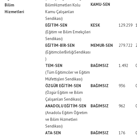
KAMU-SEN
Bilim
BilimHizmetleri Kolu
Hizmetleri
Kamu Çalışanları
Sendikası)
EĞİTİM-SEN
KESK
129.259
(Eğitim ve Bilim Emekçileri
Sendikası)
EĞİTİM-BİR-SEN
MEMUR-SEN
279.722
(EğitimcilerBirliğiSendikası
)
TEM-SEN
BAĞIMSIZ
1.492
(Tüm Eğitimciler ve Eğitim
Müfettişleri Sendikası)
ÖZGÜR EĞİTİM-SEN
BAĞIMSIZ
936
(Özgür Eğitim ve Bilim
Çalışanları Sendikası)
ANADOLU EĞİTİM-SEN
BAĞIMSIZ
962
(Anadolu Eğitim Öğretim
ve Bilim Hizmetleri
Sendikası)
ATA-SEN
BAĞIMSIZ
176