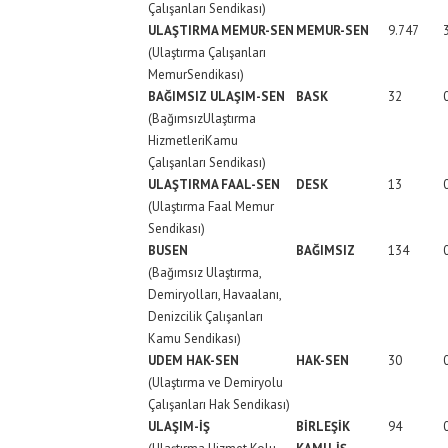
Çalışanları Sendikası)
ULAŞTIRMA MEMUR-SEN
MEMUR-SEN
9.747
(Ulaştırma Çalışanları
MemurSendikası)
BAĞIMSIZ ULAŞIM-SEN
BASK
32
(BağımsızUlaştırma
HizmetleriKamu
Çalışanları Sendikası)
ULAŞTIRMA FAAL-SEN
DESK
13
(Ulaştırma Faal Memur
Sendikası)
BUSEN
BAĞIMSIZ
134
(Bağımsız Ulaştırma,
Demiryolları, Havaalanı,
Denizcilik Çalışanları
Kamu Sendikası)
UDEM HAK-SEN
HAK-SEN
30
(Ulaştırma ve Demiryolu
Çalışanları Hak Sendikası)
ULAŞIM-İŞ
BİRLEŞİK
94