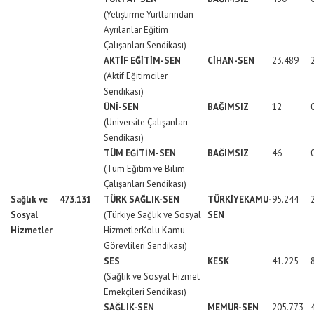
(Yetiştirme Yurtlarından
Ayrılanlar Eğitim
Çalışanları Sendikası)
AKTİF EĞİTİM-SEN
CİHAN-SEN
23.489
(Aktif Eğitimciler
Sendikası)
ÜNİ-SEN
BAĞIMSIZ
12
(Üniversite Çalışanları
Sendikası)
TÜM EĞİTİM-SEN
BAĞIMSIZ
46
(Tüm Eğitim ve Bilim
Çalışanları Sendikası)
Sağlık ve
473.131
TÜRK SAĞLIK-SEN
TÜRKİYEKAMU-
95.244
Sosyal
(Türkiye Sağlık ve Sosyal
SEN
Hizmetler
HizmetlerKolu Kamu
Görevlileri Sendikası)
SES
KESK
41.225
(Sağlık ve Sosyal Hizmet
Emekçileri Sendikası)
SAĞLIK-SEN
MEMUR-SEN
205.773