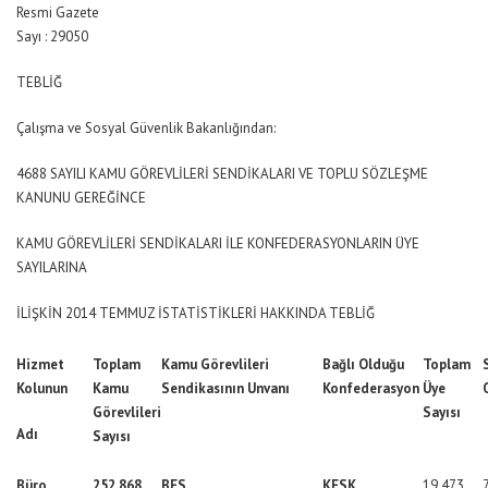
Resmi Gazete
Sayı : 29050
TEBLİĞ
Çalışma ve Sosyal Güvenlik Bakanlığından:
4688 SAYILI KAMU GÖREVLİLERİ SENDİKALARI VE TOPLU SÖZLEŞME
KANUNU GEREĞİNCE
KAMU GÖREVLİLERİ SENDİKALARI İLE KONFEDERASYONLARIN ÜYE
SAYILARINA
İLİŞKİN 2014 TEMMUZ İSTATİSTİKLERİ HAKKINDA TEBLİĞ
Hizmet
Toplam
Kamu Görevlileri
Bağlı Olduğu
Toplam
Kolunun
Kamu
Sendikasının Unvanı
Konfederasyon
Üye
Görevlileri
Sayısı
Adı
Sayısı
Büro,
252.868
BES
KESK
19.473