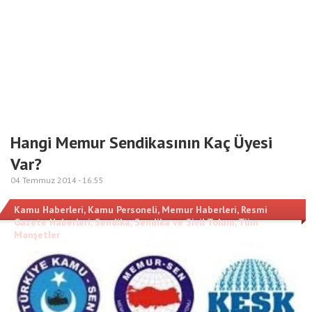
Hangi Memur Sendikasının Kaç Üyesi
Var?
04 Temmuz 2014 -
16:55
Kamu Haberleri
,
Kamu Personeli
,
Memur Haberleri
,
Resmi
Gazete Haberleri
,
Sendika
,
Sendika ve Sivil Tolum
,
Tüm
Manşetler