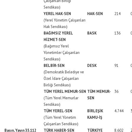
Çalışanları Birliği
Sendikası)
YEREL HAK-SEN
HAK-SEN
214
(Yerel Yönetim Çalışanları
Hak Sendikası)
BAĞIMSIZ YEREL
BASK
136
HİZMET-SEN
(Bağımsız Yerel
Yönetimler Çalışanları
Sendikası)
BELBİR-SEN
DESK
91
(Demokratik Belediye ve
Özel İdare Çalışanları
Birliği Sendikası)
TÜM YEREL MEMUR-SEN
TÜM MEMUR-
36
(Tüm Yerel Memurlar
SEN
Sendikası)
TÜM YEREL-SEN
BİRLEŞİK
4.744
(Tüm Yerel Yönetim
KAMU-İŞ
Çalışanları Sendikası)
Basın, Yayın
35.112
TÜRK HABER-SEN
TÜRKİYE
8.602