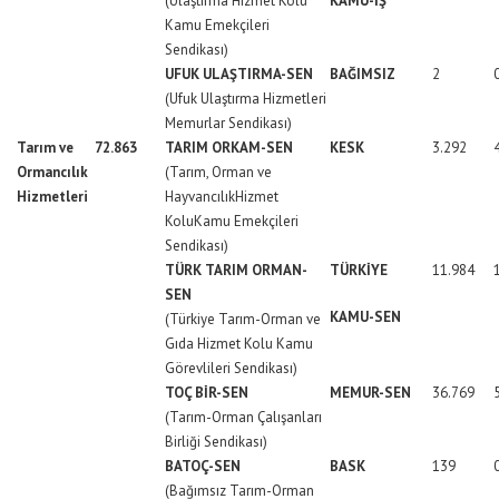
(Ulaştırma Hizmet Kolu
KAMU-İŞ
Kamu Emekçileri
Sendikası)
UFUK ULAŞTIRMA-SEN
BAĞIMSIZ
2
(Ufuk Ulaştırma Hizmetleri
Memurlar Sendikası)
Tarım ve
72.863
TARIM ORKAM-SEN
KESK
3.292
Ormancılık
(Tarım, Orman ve
Hizmetleri
HayvancılıkHizmet
KoluKamu Emekçileri
Sendikası)
TÜRK TARIM ORMAN-
TÜRKİYE
11.984
SEN
KAMU-SEN
(Türkiye Tarım-Orman ve
Gıda Hizmet Kolu Kamu
Görevlileri Sendikası)
TOÇ BİR-SEN
MEMUR-SEN
36.769
(Tarım-Orman Çalışanları
Birliği Sendikası)
BATOÇ-SEN
BASK
139
(Bağımsız Tarım-Orman