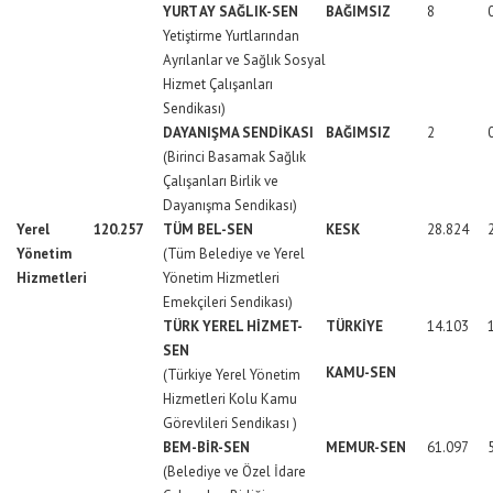
YURT AY SAĞLIK-SEN
BAĞIMSIZ
8
Yetiştirme Yurtlarından
Ayrılanlar ve Sağlık Sosyal
Hizmet Çalışanları
Sendikası)
DAYANIŞMA SENDİKASI
BAĞIMSIZ
2
(Birinci Basamak Sağlık
Çalışanları Birlik ve
Dayanışma Sendikası)
Yerel
120.257
TÜM BEL-SEN
KESK
28.824
Yönetim
(Tüm Belediye ve Yerel
Hizmetleri
Yönetim Hizmetleri
Emekçileri Sendikası)
TÜRK YEREL HİZMET-
TÜRKİYE
14.103
SEN
KAMU-SEN
(Türkiye Yerel Yönetim
Hizmetleri Kolu Kamu
Görevlileri Sendikası )
BEM-BİR-SEN
MEMUR-SEN
61.097
(Belediye ve Özel İdare