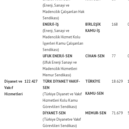
(Enerji, Sanayi ve
Madencilik Çalışanları Hak
Sendikası)
ENERJİ-İŞ
BİRLEŞİK
168
(Enerji, Sanayi ve
KAMU-İŞ
Madencilik Hizmet Kolu
İşyerleri Kamu Çalışanları
Sendikası)
UFUK ENERJİ-SEN
CİHAN-SEN
77
(Ufuk Enerji Sanayi ve
Madencilik Hizmetleri
Memur Sendikası)
Diyanet ve
122.427
TÜRK DİYANET VAKIF-
TÜRKİYE
18.629
Vakıf
SEN
KAMU-SEN
Hizmetleri
(Türkiye Diyanet ve Vakıf
Hizmetleri Kolu Kamu
Görevlileri Sendikası)
DİYANET-SEN
MEMUR-SEN
71.679
(Türkiye Diyanetve Vakıf
Görevlileri Sendikası)