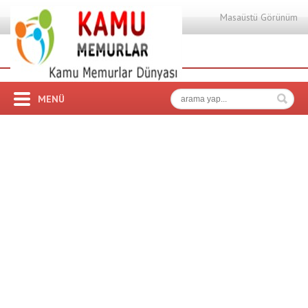
Masaüstü Görünüm
MENÜ