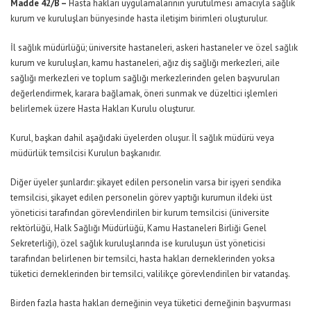
Madde 42/B –
Hasta hakları uygulamalarının yürütülmesi amacıyla sağlık
kurum ve kuruluşları bünyesinde hasta iletişim birimleri oluşturulur.
İl sağlık müdürlüğü; üniversite hastaneleri, askeri hastaneler ve özel sağlık
kurum ve kuruluşları, kamu hastaneleri, ağız diş sağlığı merkezleri, aile
sağlığı merkezleri ve toplum sağlığı merkezlerinden gelen başvuruları
değerlendirmek, karara bağlamak, öneri sunmak ve düzeltici işlemleri
belirlemek üzere Hasta Hakları Kurulu oluşturur.
Kurul, başkan dahil aşağıdaki üyelerden oluşur. İl sağlık müdürü veya
müdürlük temsilcisi Kurulun başkanıdır.
Diğer üyeler şunlardır: şikayet edilen personelin varsa bir işyeri sendika
temsilcisi, şikayet edilen personelin görev yaptığı kurumun ildeki üst
yöneticisi tarafından görevlendirilen bir kurum temsilcisi (üniversite
rektörlüğü, Halk Sağlığı Müdürlüğü, Kamu Hastaneleri Birliği Genel
Sekreterliği), özel sağlık kuruluşlarında ise kuruluşun üst yöneticisi
tarafından belirlenen bir temsilci, hasta hakları derneklerinden yoksa
tüketici derneklerinden bir temsilci, valilikçe görevlendirilen bir vatandaş.
Birden fazla hasta hakları derneğinin veya tüketici derneğinin başvurması