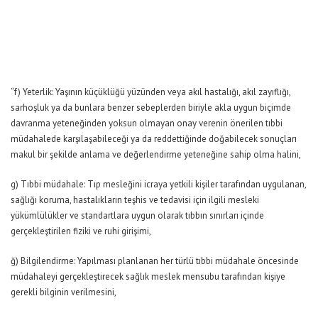
“f) Yeterlik: Yaşının küçüklüğü yüzünden veya akıl hastalığı, akıl zayıflığı,
sarhoşluk ya da bunlara benzer sebeplerden biriyle akla uygun biçimde
davranma yeteneğinden yoksun olmayan onay verenin önerilen tıbbi
müdahalede karşılaşabileceği ya da reddettiğinde doğabilecek sonuçları
makul bir şekilde anlama ve değerlendirme yeteneğine sahip olma halini,
g) Tıbbi müdahale: Tıp mesleğini icraya yetkili kişiler tarafından uygulanan,
sağlığı koruma, hastalıkların teşhis ve tedavisi için ilgili mesleki
yükümlülükler ve standartlara uygun olarak tıbbın sınırları içinde
gerçekleştirilen fiziki ve ruhi girişimi,
ğ) Bilgilendirme: Yapılması planlanan her türlü tıbbi müdahale öncesinde
müdahaleyi gerçekleştirecek sağlık meslek mensubu tarafından kişiye
gerekli bilginin verilmesini,