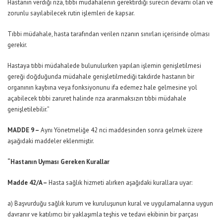
Hastanın verdiği rıza, tıbbi müdahalenin gerektirdiği sürecin devamı olan ve
zorunlu sayılabilecek rutin işlemleri de kapsar.
Tıbbi müdahale, hasta tarafından verilen rızanın sınırları içerisinde olması
gerekir.
Hastaya tıbbi müdahalede bulunulurken yapılan işlemin genişletilmesi
gereği doğduğunda müdahale genişletilmediği takdirde hastanın bir
organının kaybına veya fonksiyonunu ifa edemez hale gelmesine yol
açabilecek tıbbi zaruret halinde rıza aranmaksızın tıbbi müdahale
genişletilebilir.”
MADDE 9 –
Aynı Yönetmeliğe 42 nci maddesinden sonra gelmek üzere
aşağıdaki maddeler eklenmiştir.
“Hastanın Uyması Gereken Kurallar
Madde 42/A –
Hasta sağlık hizmeti alırken aşağıdaki kurallara uyar:
a) Başvurduğu sağlık kurum ve kuruluşunun kural ve uygulamalarına uygun
davranır ve katılımcı bir yaklaşımla teşhis ve tedavi ekibinin bir parçası