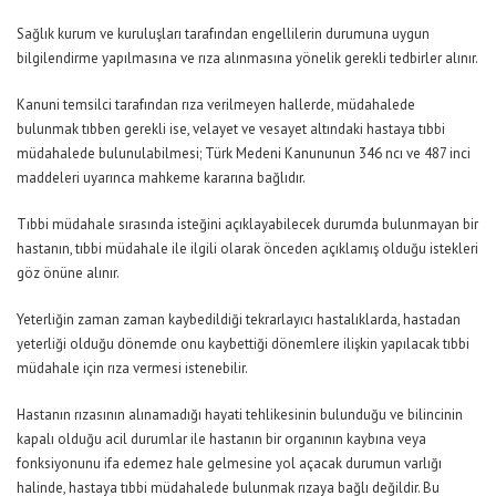
Sağlık kurum ve kuruluşları tarafından engellilerin durumuna uygun
bilgilendirme yapılmasına ve rıza alınmasına yönelik gerekli tedbirler alınır.
Kanuni temsilci tarafından rıza verilmeyen hallerde, müdahalede
bulunmak tıbben gerekli ise, velayet ve vesayet altındaki hastaya tıbbi
müdahalede bulunulabilmesi; Türk Medeni Kanununun 346 ncı ve 487 inci
maddeleri uyarınca mahkeme kararına bağlıdır.
Tıbbi müdahale sırasında isteğini açıklayabilecek durumda bulunmayan bir
hastanın, tıbbi müdahale ile ilgili olarak önceden açıklamış olduğu istekleri
göz önüne alınır.
Yeterliğin zaman zaman kaybedildiği tekrarlayıcı hastalıklarda, hastadan
yeterliği olduğu dönemde onu kaybettiği dönemlere ilişkin yapılacak tıbbi
müdahale için rıza vermesi istenebilir.
Hastanın rızasının alınamadığı hayati tehlikesinin bulunduğu ve bilincinin
kapalı olduğu acil durumlar ile hastanın bir organının kaybına veya
fonksiyonunu ifa edemez hale gelmesine yol açacak durumun varlığı
halinde, hastaya tıbbi müdahalede bulunmak rızaya bağlı değildir. Bu