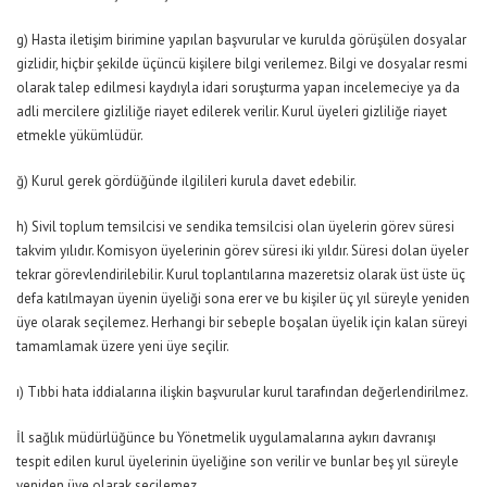
g) Hasta iletişim birimine yapılan başvurular ve kurulda görüşülen dosyalar
gizlidir, hiçbir şekilde üçüncü kişilere bilgi verilemez. Bilgi ve dosyalar resmi
olarak talep edilmesi kaydıyla idari soruşturma yapan incelemeciye ya da
adli mercilere gizliliğe riayet edilerek verilir. Kurul üyeleri gizliliğe riayet
etmekle yükümlüdür.
ğ) Kurul gerek gördüğünde ilgilileri kurula davet edebilir.
h) Sivil toplum temsilcisi ve sendika temsilcisi olan üyelerin görev süresi
takvim yılıdır. Komisyon üyelerinin görev süresi iki yıldır. Süresi dolan üyeler
tekrar görevlendirilebilir. Kurul toplantılarına mazeretsiz olarak üst üste üç
defa katılmayan üyenin üyeliği sona erer ve bu kişiler üç yıl süreyle yeniden
üye olarak seçilemez. Herhangi bir sebeple boşalan üyelik için kalan süreyi
tamamlamak üzere yeni üye seçilir.
ı) Tıbbi hata iddialarına ilişkin başvurular kurul tarafından değerlendirilmez.
İl sağlık müdürlüğünce bu Yönetmelik uygulamalarına aykırı davranışı
tespit edilen kurul üyelerinin üyeliğine son verilir ve bunlar beş yıl süreyle
yeniden üye olarak seçilemez.