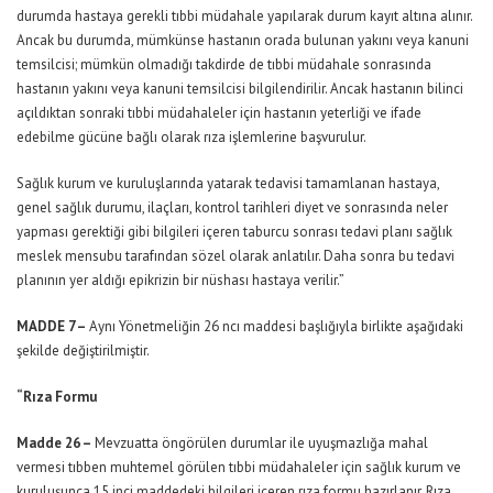
durumda hastaya gerekli tıbbi müdahale yapılarak durum kayıt altına alınır.
Ancak bu durumda, mümkünse hastanın orada bulunan yakını veya kanuni
temsilcisi; mümkün olmadığı takdirde de tıbbi müdahale sonrasında
hastanın yakını veya kanuni temsilcisi bilgilendirilir. Ancak hastanın bilinci
açıldıktan sonraki tıbbi müdahaleler için hastanın yeterliği ve ifade
edebilme gücüne bağlı olarak rıza işlemlerine başvurulur.
Sağlık kurum ve kuruluşlarında yatarak tedavisi tamamlanan hastaya,
genel sağlık durumu, ilaçları, kontrol tarihleri diyet ve sonrasında neler
yapması gerektiği gibi bilgileri içeren taburcu sonrası tedavi planı sağlık
meslek mensubu tarafından sözel olarak anlatılır. Daha sonra bu tedavi
planının yer aldığı epikrizin bir nüshası hastaya verilir.”
MADDE 7 –
Aynı Yönetmeliğin 26 ncı maddesi başlığıyla birlikte aşağıdaki
şekilde değiştirilmiştir.
“Rıza Formu
Madde 26 –
Mevzuatta öngörülen durumlar ile uyuşmazlığa mahal
vermesi tıbben muhtemel görülen tıbbi müdahaleler için sağlık kurum ve
kuruluşunca 15 inci maddedeki bilgileri içeren rıza formu hazırlanır. Rıza