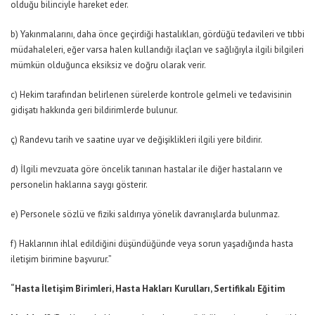
olduğu bilinciyle hareket eder.
b) Yakınmalarını, daha önce geçirdiği hastalıkları, gördüğü tedavileri ve tıbbi
müdahaleleri, eğer varsa halen kullandığı ilaçları ve sağlığıyla ilgili bilgileri
mümkün olduğunca eksiksiz ve doğru olarak verir.
c) Hekim tarafından belirlenen sürelerde kontrole gelmeli ve tedavisinin
gidişatı hakkında geri bildirimlerde bulunur.
ç) Randevu tarih ve saatine uyar ve değişiklikleri ilgili yere bildirir.
d) İlgili mevzuata göre öncelik tanınan hastalar ile diğer hastaların ve
personelin haklarına saygı gösterir.
e) Personele sözlü ve fiziki saldırıya yönelik davranışlarda bulunmaz.
f) Haklarının ihlal edildiğini düşündüğünde veya sorun yaşadığında hasta
iletişim birimine başvurur.”
“Hasta İletişim Birimleri, Hasta Hakları Kurulları, Sertifikalı Eğitim