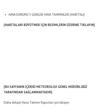
HAVA DURUMU 5 GÜNLÜK HAVA TAHMİNLERİ (HARİTALI)
[HARİTALARI BÜYÜTMEK İÇİN RESİMLERİN ÜZERİNE TIKLAYIN]
[BU SAYFANIN İÇERİĞİ METEOROLOJİ GENEL MÜDÜRLÜĞÜ
TARAFINDAN SAĞLANMAKTADIR]
Daha detaylı Hava Tahmin Raporları için tıklayın