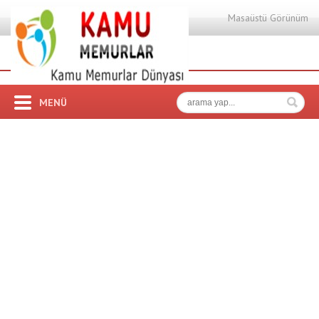
Masaüstü Görünüm
MENÜ