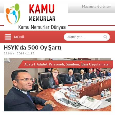
Masaüstü Görünüm
MENÜ
HSYK’da 500 Oy Şartı
22 Nisan 2014 -
11:13
Adalet
,
Adalet Personeli
,
Gündem
,
İdari Uygulamalar