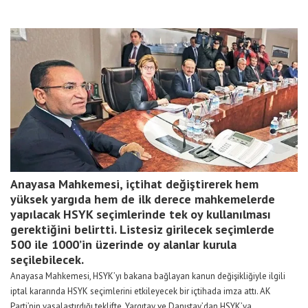
Anayasa Mahkemesi, içtihat değiştirerek hem
yüksek yargıda hem de ilk derece mahkemelerde
yapılacak HSYK seçimlerinde tek oy kullanılması
gerektiğini belirtti. Listesiz girilecek seçimlerde
500 ile 1000’in üzerinde oy alanlar kurula
seçilebilecek.
Anayasa Mahkemesi, HSYK’yı bakana bağlayan kanun değişikliğiyle ilgili
iptal kararında HSYK seçimlerini etkileyecek bir içtihada imza attı. AK
Parti’nin yasalaştırdığı teklifte, Yargıtay ve Danıştay’dan HSYK’ya