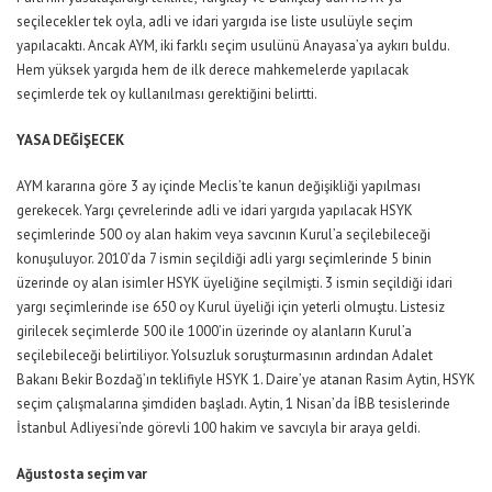
seçilecekler tek oyla, adli ve idari yargıda ise liste usulüyle seçim
yapılacaktı. Ancak AYM, iki farklı seçim usulünü Anayasa’ya aykırı buldu.
Hem yüksek yargıda hem de ilk derece mahkemelerde yapılacak
seçimlerde tek oy kullanılması gerektiğini belirtti.
YASA DEĞİŞECEK
AYM kararına göre 3 ay içinde Meclis’te kanun değişikliği yapılması
gerekecek. Yargı çevrelerinde adli ve idari yargıda yapılacak HSYK
seçimlerinde 500 oy alan hakim veya savcının Kurul’a seçilebileceği
konuşuluyor. 2010’da 7 ismin seçildiği adli yargı seçimlerinde 5 binin
üzerinde oy alan isimler HSYK üyeliğine seçilmişti. 3 ismin seçildiği idari
yargı seçimlerinde ise 650 oy Kurul üyeliği için yeterli olmuştu. Listesiz
girilecek seçimlerde 500 ile 1000’in üzerinde oy alanların Kurul’a
seçilebileceği belirtiliyor. Yolsuzluk soruşturmasının ardından Adalet
Bakanı Bekir Bozdağ’ın teklifiyle HSYK 1. Daire’ye atanan Rasim Aytin, HSYK
seçim çalışmalarına şimdiden başladı. Aytin, 1 Nisan’da İBB tesislerinde
İstanbul Adliyesi’nde görevli 100 hakim ve savcıyla bir araya geldi.
Ağustosta seçim var