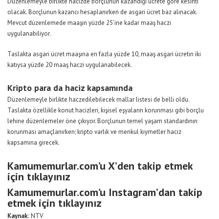
Düzenlemeyle birlikte hacizde borçlunun kazandığı ücrete göre kesinti
olacak. Borçlunun kazancı hesaplanırken de asgari ücret baz alınacak.
Mevcut düzenlemede maaşın yüzde 25’ine kadar maaş haczi
uygulanabiliyor.
Taslakta asgari ücret maaşına en fazla yüzde 10, maaş asgari ücretin iki
katıysa yüzde 20 maaş haczi uygulanabilecek.
Kripto para da haciz kapsamında
Düzenlemeyle birlikte haczedilebilecek mallar listesi de belli oldu.
Taslakta özellikle konut hacizleri, kişisel eşyaların korunması gibi borçlu
lehine düzenlemeler öne çıkıyor. Borçlunun temel yaşam standardının
korunması amaçlanırken; kripto varlık ve menkul kıymetler haciz
kapsamına girecek.
Kamumemurlar.com’u X’den takip etmek
için tıklayınız
Kamumemurlar.com’u Instagram’dan takip
etmek için tıklayınız
Kaynak:
NTV