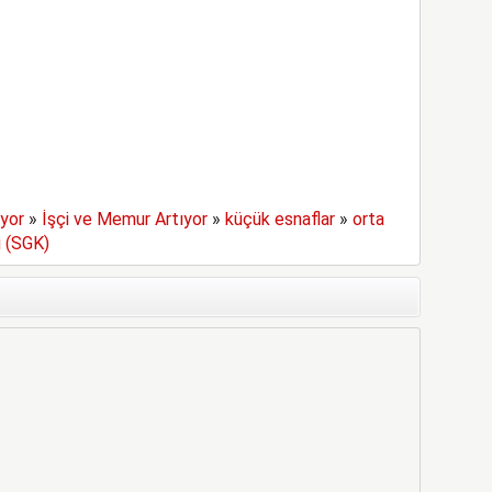
ıyor
»
İşçi ve Memur Artıyor
»
küçük esnaflar
»
orta
 (SGK)