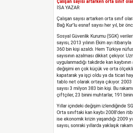
Çalışan sayısı artarken orta sınıf ola
İSA YAZAR
Çalışan sayısı artarken orta sınıf olar
Bağ Kur’lu esnaf sayısı her yıl, bir ön
Sosyal Güvenlik Kurumu (SGK) veriler
sayısı, 2013 yılının Ekim ayı itibarıyla
360 bin kişi azaldı. Hem Türkiye nüfu
sayısının azalması dikkat çekiyor. Uzm
uygulanmadığı takdirde kan kaybının a
değişimi en çok küçük ve orta ölçekli 
kapatarak ya işçi oldu ya da ticari h
tablo net olarak ortaya çıkıyor. 2003 
sayısı 3 milyon 383 bin kişi. Bu rakamı
çiftçiler, 23 binini muhtarlar, 191 binin
Yıllar içindeki değişim izlendiğinde SG
Orta sınıftaki kan kaybı 2008’den iti
ise ekonomik krizin yaşandığı 2009 y
sayısı, sonraki yıllarda yaklaşık rakam