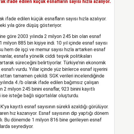
rak ifade edilen küçük esnafların sayısı hızla azalıyor.
ak ifade edilen küçük esnafların sayısı hızla azalıyor.
ceki yıla göre düşüş gösteriyor.
ine göre 2003 yılında 2 milyon 245 bin olan esnaf
 1 milyon 885 bin kişiye indi. 10 yıl içinde esnaf sayısı
su hem de işçi ve memur sayısı hızla artarken esnaf
anlar, esnafa yönelik ciddi teşvik politikaları
rtarak süreceğini belirtiyorlar. Türkiye’nin ekonomik
esnafı vurdu. Yıllar içinde yüz binlerce esnaf işyerini
ayattan tamamen çekildi. SGK verileri incelendiğinde
yılında 4 /b olarak ifade edilen bağımsız çalışan
n 2 milyon 245 binini esnaflar, 923 binini kayıtlı
i ise isteğe bağlı sigortalılar oluşturdu.
K’ya kayıtlı esnaf sayısının sürekli azaldığı görülüyor.
baren hız kazanıyor. Esnaf sayısının dip yaptığı dönem
ılı. Bu dönemde 1 milyon 816 bine gerileyen esnaf
larda seyrediyor.