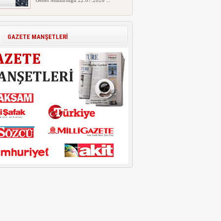
Genel Müdürlüğü 22.07.2026 ...
Motorine Gece Yarısı Büyük İndirim
ABD-İran arasında yeniden diplomasi
yürütüleceği sinyallerinin p...
GAZETE MANŞETLERİ
LPG’ye Dev Zam Geliyor!
Küresel petrol piyasalarındaki
dalgalanmalar ve döviz kurundaki ...
“Eylül Ayında Kiralık Sosyal Konut
Projesi Hayata Geçiyor”
Eylül ayında kiralık sosyal konut
projeleri başlıyor. Öne çıkan ...
Kimlerin Emekli Aylığında Kesinti
Yapılacak?
Prim borcu olan emeklilerin
aylıklarından yüzde 10 kesinti yapıl...