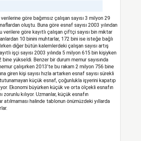
verilerine göre bağımsız çalışan sayısı 3 milyon 29
snaflardan oluştu. Buna göre esnaf sayısı 2003 yılından
u verilere göre kayıtlı çalışan çiftçi sayısı bin miktar
anlardan 10 binini muhtarlar, 172 bini ise isteğe bağlı
lırken diğer bütün kalemlerdeki çalışan sayısı artış
yıtlı işçi sayısı 2003 yılında 5 milyon 615 bin kişiyken
 bine yükseldi. Benzer bir durum memur sayısında
memur çalışırken 2013’te bu rakam 2 milyon 756 bine
a giren kişi sayısı hızla artarken esnaf sayısı sürekli
 tutunamayan küçük esnaf, çoğunlukla işyerini kapatıp
lıyor. Ekonomi büyürken küçük ve orta ölçekli esnafın
ı zorunlu kılıyor. Uzmanlar, küçük esnafın
r atılmaması halinde tablonun önümüzdeki yıllarda
lar.