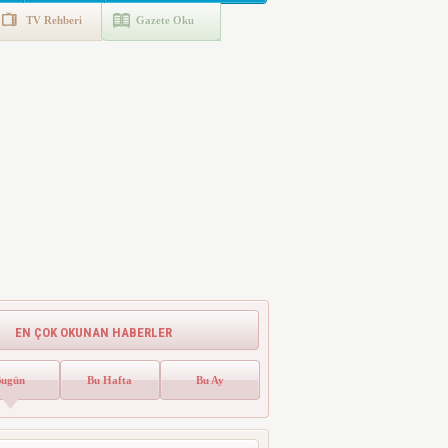
TV Rehberi
Gazete Oku
EN ÇOK OKUNAN HABERLER
Bugün
Bu Hafta
Bu Ay
LGS Nakil Başvurusu Nasıl Yapılır?
e-Okul Adım Adım Rehber (2026)
LGS NAKİL 2026 İŞLEM