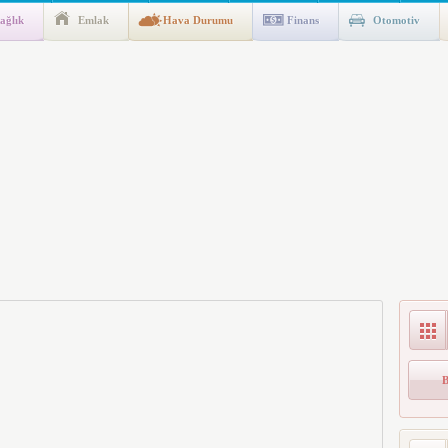
ağlık
Emlak
Hava Durumu
Finans
Otomotiv
k İndirim
al Konut Projesi Hayata Geçiyor”
Kesinti Yapılacak?