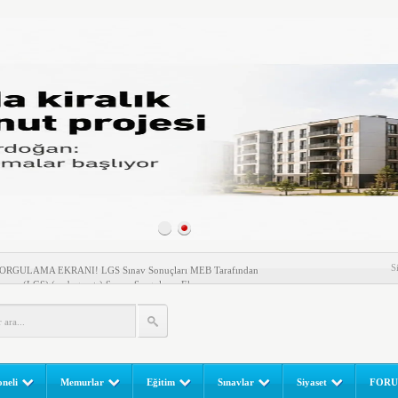
l Yapılır? e-Okul Adım Adım Rehber (2026)
S
RGULAMA EKRANI! LGS Sınav Sonuçları MEB Tarafından
 Sınavı (LGS) (meb.gov.tr) Sonuç Sorgulama Ekranı
leri Başladı! Öğretmenler Nelere Dikkat Etmeli?
ik Fakültesine 350 Öğrenci Alınacak
gulaması Başladı: Unuttuğunuz Paralar Ortaya Çıkabilir, Mirasçıları
neli
Memurlar
Eğitim
Sınavlar
Siyaset
FOR
n Kıyafet/Formalarının Belirlenmesine Dair Usul ve Esaslar