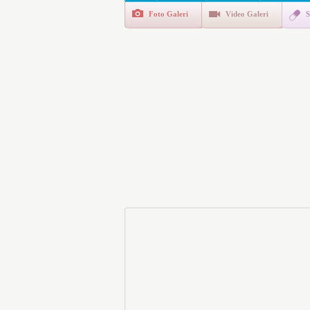
Foto Galeri
Video Galeri
S
Motorine Gece Yarısı Büyü
LPG’ye Dev Zam Geliyor!
“Eylül Ayında Kiralık Sosy
Kimlerin Emekli Aylığında 