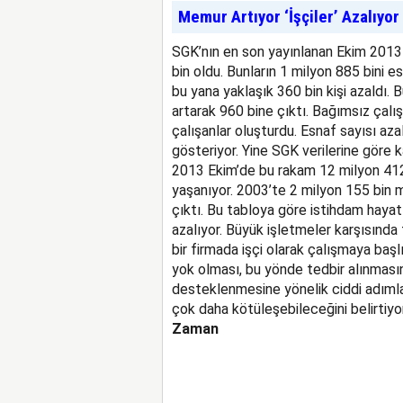
Memur Artıyor ‘İşçiler’ Azalıyor
SGK’nın en son yayınlanan Ekim 2013 
bin oldu. Bunların 1 milyon 885 bini e
bu yana yaklaşık 360 bin kişi azaldı. B
artarak 960 bine çıktı. Bağımsız çalış
çalışanlar oluşturdu. Esnaf sayısı aza
gösteriyor. Yine SGK verilerine göre ka
2013 Ekim’de bu rakam 12 milyon 412
yaşanıyor. 2003’te 2 milyon 155 bin 
çıktı. Bu tabloya göre istihdam hayatın
azalıyor. Büyük işletmeler karşısında
bir firmada işçi olarak çalışmaya baş
yok olması, bu yönde tedbir alınmasın
desteklenmesine yönelik ciddi adımla
çok daha kötüleşebileceğini belirtiyor
Zaman