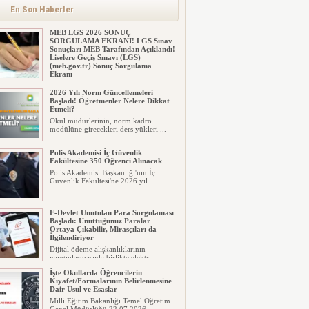
TARİHLERİ: LGS 1. ve 2. nakiller ne
En Son Haberler
zaman y...
MEB LGS 2026 SONUÇ
SORGULAMA EKRANI! LGS Sınav
Sonuçları MEB Tarafından Açıklandı!
Liselere Geçiş Sınavı (LGS)
(meb.gov.tr) Sonuç Sorgulama
Ekranı
2026 LGS tercih sonuçları açıklandı...
2026 Yılı Norm Güncellemeleri
Milyonlarca öğrenci için ...
Başladı! Öğretmenler Nelere Dikkat
Etmeli?
Okul müdürlerinin, norm kadro
modülüne girecekleri ders yükleri ...
Polis Akademisi İç Güvenlik
Fakültesine 350 Öğrenci Alınacak
Polis Akademisi Başkanlığı'nın İç
Güvenlik Fakültesi'ne 2026 yıl...
E-Devlet Unutulan Para Sorgulaması
Başladı: Unuttuğunuz Paralar
Ortaya Çıkabilir, Mirasçıları da
İlgilendiriyor
Dijital ödeme alışkanlıklarının
yaygınlaşmasıyla birlikte elektr...
İşte Okullarda Öğrencilerin
Kıyafet/Formalarının Belirlenmesine
Dair Usul ve Esaslar
Milli Eğitim Bakanlığı Temel Öğretim