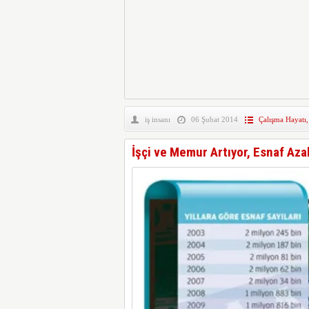
iş insanı
06 Şubat 2014
Çalışma Hayatı
İşçi ve Memur Artıyor, Esnaf Aza