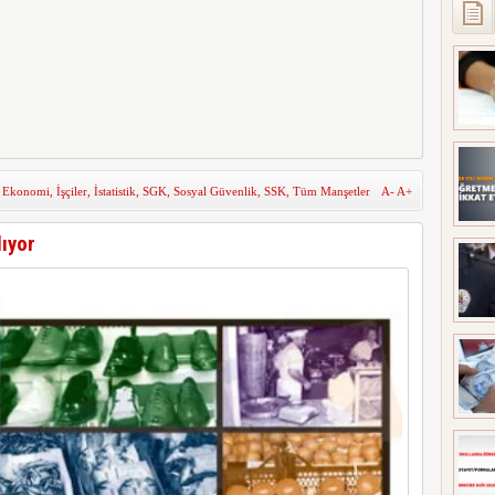
,
Ekonomi
,
İşçiler
,
İstatistik
,
SGK
,
Sosyal Güvenlik
,
SSK
,
Tüm Manşetler
A-
A+
lıyor