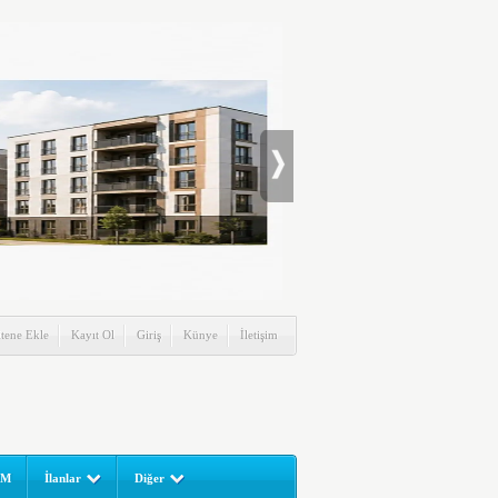
itene Ekle
Kayıt Ol
Giriş
Künye
İletişim
UM
İlanlar
Diğer