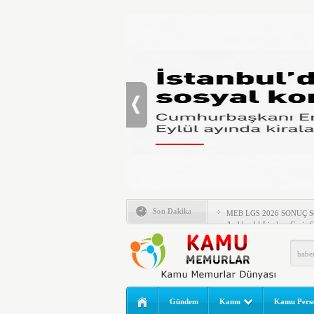
LGS Nakil Başvurusu Nası
Son Dakika
MEB LGS 2026 SONUÇ SO
Açıklandı! Liselere Geçiş
2026 Yılı Norm Güncelleme
Polis Akademisi İç Güvenl
E-Devlet Unutulan Para Sor
da İlgilendiriyor
Gündem
Kamu
Kamu Perso
İşte Okullarda Öğrencileri