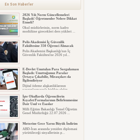
Okul müdürlerinin, norm kadro
En Son Haberler
modülüne girecekleri ders yükleri ...
Polis Akademisi İç Güvenlik
Fakültesine 350 Öğrenci Alınacak
Polis Akademisi Başkanlığı'nın İç
Güvenlik Fakültesi'ne 2026 yıl...
E-Devlet Unutulan Para Sorgulaması
Başladı: Unuttuğunuz Paralar
Ortaya Çıkabilir, Mirasçıları da
İlgilendiriyor
Dijital ödeme alışkanlıklarının
yaygınlaşmasıyla birlikte elektr...
İşte Okullarda Öğrencilerin
Kıyafet/Formalarının Belirlenmesine
Dair Usul ve Esaslar
Milli Eğitim Bakanlığı Temel Öğretim
Genel Müdürlüğü 22.07.2026 ...
Motorine Gece Yarısı Büyük İndirim
ABD-İran arasında yeniden diplomasi
yürütüleceği sinyallerinin p...
LPG’ye Dev Zam Geliyor!
Küresel petrol piyasalarındaki
dalgalanmalar ve döviz kurundaki ...