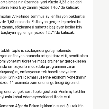
r ortalamasının üzerinde, yani yüzde 3,23 olsa dahi
lerin ikinci 6 ay zammı yüzde 14,67’de kalacak.
ımcıları Anketinde temmuz ayı enflasyon beklentisi
üzde 1,63 oranında
.
Enflasyon gerçekleşmeleri bu
y zammı, sözleşmesi şubatta başlayan işçiler için
başlayan işçiler için yüzde 12,71’de kalacak.
teklifi toplu iş sözleşmesi görüşmelerinde
en enflasyon oranında artışa itiraz etti, sendikalara
nomi yönetimi ücret ve maaşlara her ay gerçekleşen
linde enflasyonla mücadele programının zarar
oluşacağını, enflasyonun tek haneli seviyelere
RK-İŞ’in karşı çıkması üzerine ekonomi yönetiminin
yüzde 11 oranında zam önerisi getirdiği öğrenildi.
, öneriye çok sert tepki gösterdi
.
Verilmiş teklifin
iyi asla kabul edemeyeceklerini ifade etti.
amazan Ağar da Bakan Işıkhan’ın sunduğu teklifin