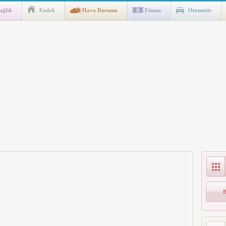
ağlık
Emlak
Hava Durumu
Finans
Otomotiv