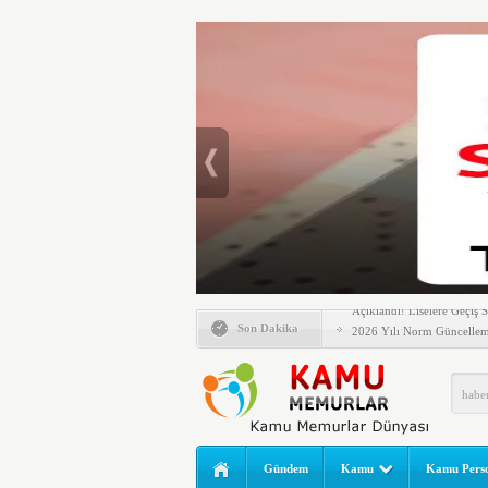
Emlak Vergisinde Yeni Dö
6 Milyon Emekli İçin Bekl
LGS Nakil Başvurusu Nası
MEB LGS 2026 SONUÇ SO
Açıklandı! Liselere Geçiş
2026 Yılı Norm Güncelleme
Son Dakika
Polis Akademisi İç Güvenl
E-Devlet Unutulan Para Sor
da İlgilendiriyor
İşte Okullarda Öğrencileri
Motorine Gece Yarısı Büyü
Gündem
Kamu
Kamu Perso
LPG’ye Dev Zam Geliyor!