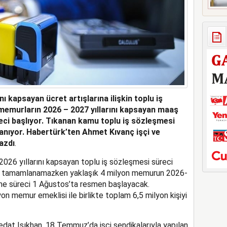
nı kapsayan ücret artışlarına ilişkin toplu iş
emurların 2026 – 2027 yıllarını kapsayan maaş
reci başlıyor. Tıkanan kamu toplu iş sözleşmesi
nıyor. Habertürk’ten Ahmet Kıvanç işçi ve
azdı
.
2026 yıllarını kapsayan toplu iş sözleşmesi süreci
üz tamamlanamazken yaklaşık 4 milyon memurun 2026-
şme süreci 1 Ağustos’ta resmen başlayacak.
n memur emeklisi ile birlikte toplam 6,5 milyon kişiyi
dat Işıkhan, 18 Temmuz’da işçi sendikalarıyla yapılan