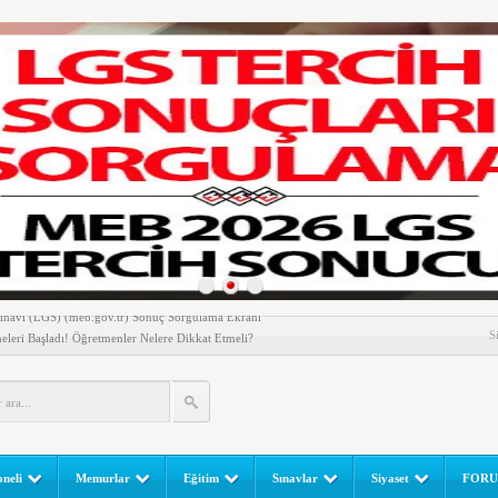
nem! Ev Sahipleri Dikkat
enen Gün! Paralar Hesaplara Geçiyor
l Yapılır? e-Okul Adım Adım Rehber (2026)
RGULAMA EKRANI! LGS Sınav Sonuçları MEB Tarafından
 Sınavı (LGS) (meb.gov.tr) Sonuç Sorgulama Ekranı
leri Başladı! Öğretmenler Nelere Dikkat Etmeli?
S
ik Fakültesine 350 Öğrenci Alınacak
gulaması Başladı: Unuttuğunuz Paralar Ortaya Çıkabilir, Mirasçıları
n Kıyafet/Formalarının Belirlenmesine Dair Usul ve Esaslar
k İndirim
neli
Memurlar
Eğitim
Sınavlar
Siyaset
FOR