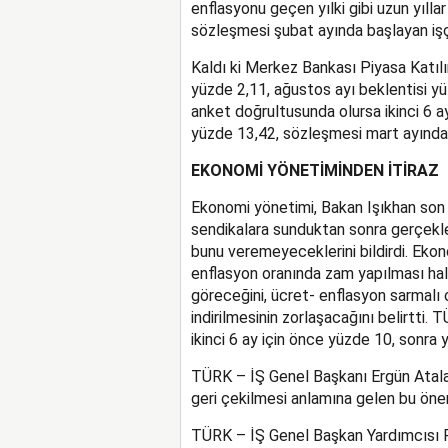
enflasyonu geçen yılki gibi uzun yılla
sözleşmesi şubat ayında başlayan işçi
Kaldı ki Merkez Bankası Piyasa Katıl
yüzde 2,11, ağustos ayı beklentisi y
anket doğrultusunda olursa ikinci 6 a
yüzde 13,42, sözleşmesi mart ayında 
EKONOMİ YÖNETİMİNDEN İTİRAZ
Ekonomi yönetimi, Bakan Işıkhan son 
sendikalara sunduktan sonra gerçekleş
bunu veremeyeceklerini bildirdi. Eko
enflasyon oranında zam yapılması ha
göreceğini, ücret- enflasyon sarmalı 
indirilmesinin zorlaşacağını belirtti
.
TÜ
ikinci 6 ay için önce yüzde 10, sonra 
TÜRK – İŞ Genel Başkanı Ergün Atalay
geri çekilmesi anlamına gelen bu öner
TÜRK – İŞ Genel Başkan Yardımcısı R