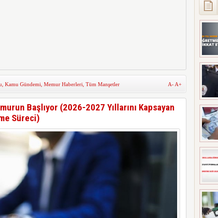
u
,
Kamu Gündemi
,
Memur Haberleri
,
Tüm Manşetler
A-
A+
murun Başlıyor (2026-2027 Yıllarını Kapsayan
me Süreci)