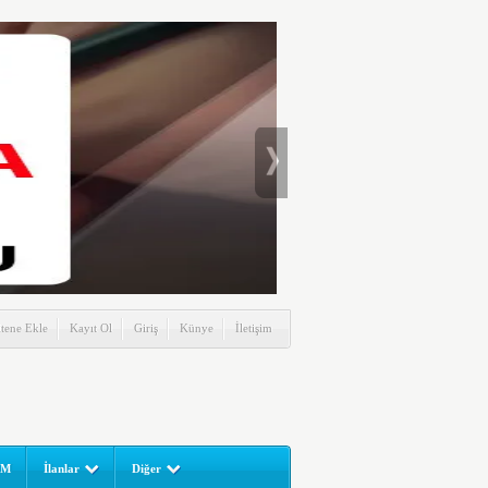
itene Ekle
Kayıt Ol
Giriş
Künye
İletişim
UM
İlanlar
Diğer