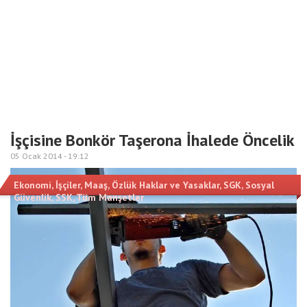
İşçisine Bonkör Taşerona İhalede Öncelik
05 Ocak 2014 -
19:12
Ekonomi
,
İşçiler
,
Maaş
,
Özlük Haklar ve Yasaklar
,
SGK
,
Sosyal
Güvenlik
,
SSK
,
Tüm Manşetler