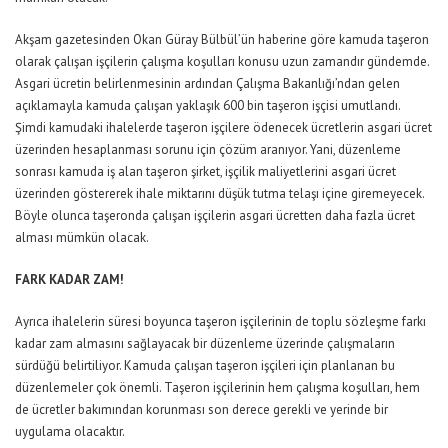
Akşam gazetesinden Okan Güray Bülbül’ün haberine göre kamuda taşeron
olarak çalışan işçilerin çalışma koşulları konusu uzun zamandır gündemde.
Asgari ücretin belirlenmesinin ardından Çalışma Bakanlığı’ndan gelen
açıklamayla kamuda çalışan yaklaşık 600 bin taşeron işçisi umutlandı.
Şimdi kamudaki ihalelerde taşeron işçilere ödenecek ücretlerin asgari ücret
üzerinden hesaplanması sorunu için çözüm aranıyor. Yani, düzenleme
sonrası kamuda iş alan taşeron şirket, işçilik maliyetlerini asgari ücret
üzerinden göstererek ihale miktarını düşük tutma telaşı içine giremeyecek.
Böyle olunca taşeronda çalışan işçilerin asgari ücretten daha fazla ücret
alması mümkün olacak.
FARK KADAR ZAM!
Ayrıca ihalelerin süresi boyunca taşeron işçilerinin de toplu sözleşme farkı
kadar zam almasını sağlayacak bir düzenleme üzerinde çalışmaların
sürdüğü belirtiliyor. Kamuda çalışan taşeron işçileri için planlanan bu
düzenlemeler çok önemli. Taşeron işçilerinin hem çalışma koşulları, hem
de ücretler bakımından korunması son derece gerekli ve yerinde bir
uygulama olacaktır.