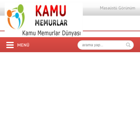
Masaüstü Görünüm
MENÜ