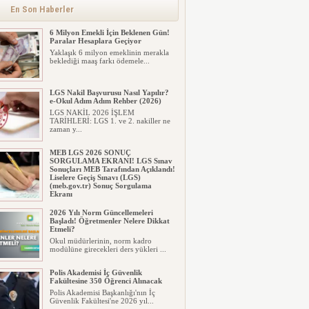
alınacak inşaat maliyet b...
En Son Haberler
6 Milyon Emekli İçin Beklenen Gün!
Paralar Hesaplara Geçiyor
Yaklaşık 6 milyon emeklinin merakla
beklediği maaş farkı ödemele...
LGS Nakil Başvurusu Nasıl Yapılır?
e-Okul Adım Adım Rehber (2026)
LGS NAKİL 2026 İŞLEM
TARİHLERİ: LGS 1. ve 2. nakiller ne
zaman y...
MEB LGS 2026 SONUÇ
SORGULAMA EKRANI! LGS Sınav
Sonuçları MEB Tarafından Açıklandı!
Liselere Geçiş Sınavı (LGS)
(meb.gov.tr) Sonuç Sorgulama
Ekranı
2026 LGS tercih sonuçları açıklandı...
2026 Yılı Norm Güncellemeleri
Milyonlarca öğrenci için ...
Başladı! Öğretmenler Nelere Dikkat
Etmeli?
Okul müdürlerinin, norm kadro
modülüne girecekleri ders yükleri ...
Polis Akademisi İç Güvenlik
Fakültesine 350 Öğrenci Alınacak
Polis Akademisi Başkanlığı'nın İç
Güvenlik Fakültesi'ne 2026 yıl...