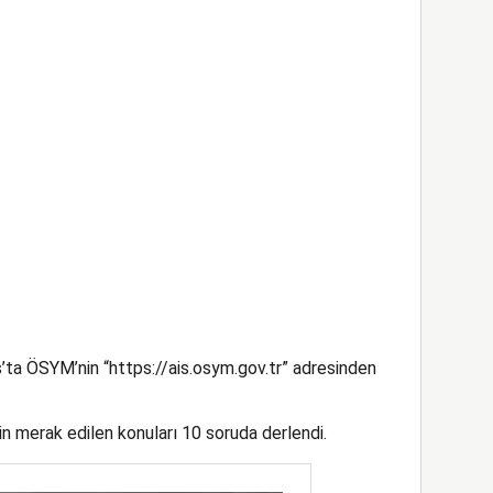
s’ta ÖSYM’nin “https://ais.osym.gov.tr” adresinden
in merak edilen konuları 10 soruda derlendi.