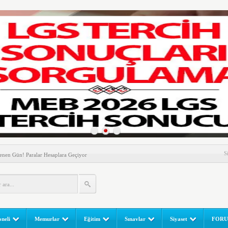
nem! Ev Sahipleri Dikkat
S
enen Gün! Paralar Hesaplara Geçiyor
l Yapılır? e-Okul Adım Adım Rehber (2026)
RGULAMA EKRANI! LGS Sınav Sonuçları MEB Tarafından
 Sınavı (LGS) (meb.gov.tr) Sonuç Sorgulama Ekranı
leri Başladı! Öğretmenler Nelere Dikkat Etmeli?
neli
Memurlar
Eğitim
Sınavlar
Siyaset
FOR
ik Fakültesine 350 Öğrenci Alınacak