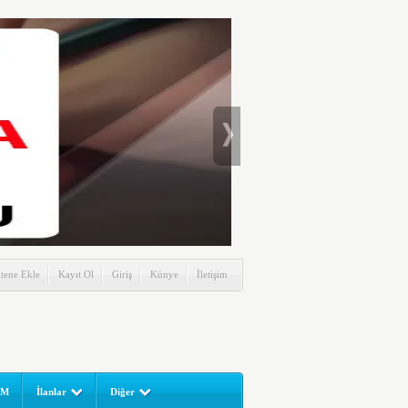
itene Ekle
Kayıt Ol
Giriş
Künye
İletişim
UM
İlanlar
Diğer