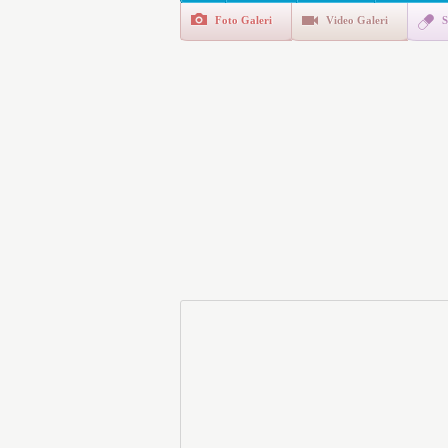
Foto Galeri
Video Galeri
S
E-Devlet Unutulan Para Sor
da İlgilendiriyor
İşte Okullarda Öğrencileri
Motorine Gece Yarısı Büyü
LPG’ye Dev Zam Geliyor!