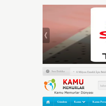
Emlak Vergisinde Yeni Dö
Son Dakika
6 Milyon Emekli İçin Bekl
LGS Nakil Başvurusu Nası
MEB LGS 2026 SONUÇ SO
Açıklandı! Liselere Geçiş
2026 Yılı Norm Güncelleme
Gündem
Kamu
Kamu Perso
Polis Akademisi İç Güvenl