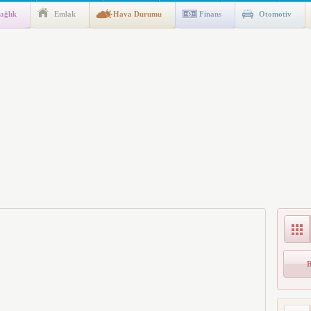
ağlık
Emlak
Hava Durumu
Finans
Otomotiv
gulaması Başladı: Unuttuğunuz Paralar Ortaya Çıkabilir, Mirasçıları
n Kıyafet/Formalarının Belirlenmesine Dair Usul ve Esaslar
k İndirim