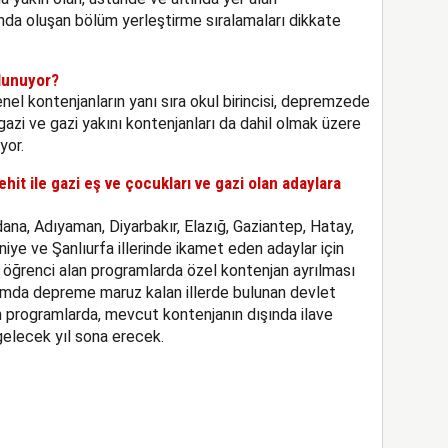
nda oluşan bölüm yerleştirme sıralamaları dikkate
lunuyor?
el kontenjanların yanı sıra okul birincisi, depremzede
 gazi ve gazi yakını kontenjanları da dahil olmak üzere
yor.
it ile gazi eş ve çocukları ve gazi olan adaylara
na, Adıyaman, Diyarbakır, Elazığ, Gaziantep, Hatay,
ye ve Şanlıurfa illerinde ikamet eden adaylar için
öğrenci alan programlarda özel kontenjan ayrılması
mda depreme maruz kalan illerde bulunan devlet
an programlarda, mevcut kontenjanın dışında ilave
elecek yıl sona erecek.