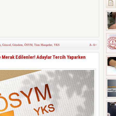
m
,
Güncel
,
Gündem
,
ÖSYM
,
Tüm Manşetler
,
YKS
A-
A+
e Merak Edilenler! Adaylar Tercih Yaparken