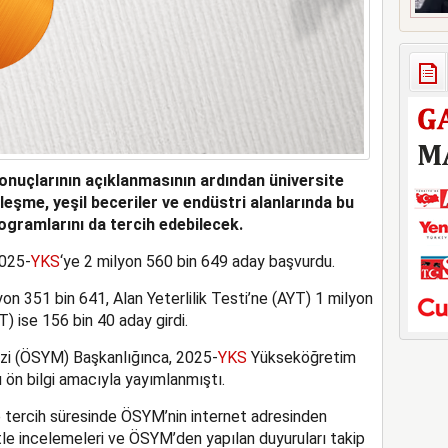
nuçlarının açıklanmasının ardından üniversite
lleşme, yeşil beceriler ve endüstri alanlarında bu
ogramlarını da tercih edebilecek.
2025-
YKS
‘ye 2 milyon 560 bin 649 aday başvurdu.
on 351 bin 641, Alan Yeterlilik Testi’ne (AYT) 1 milyon
) ise 156 bin 40 aday girdi.
i (ÖSYM) Başkanlığınca, 2025-
YKS
Yükseköğretim
 ön bilgi amacıyla yayımlanmıştı.
e tercih süresinde ÖSYM’nin internet adresinden
le incelemeleri ve ÖSYM’den yapılan duyuruları takip