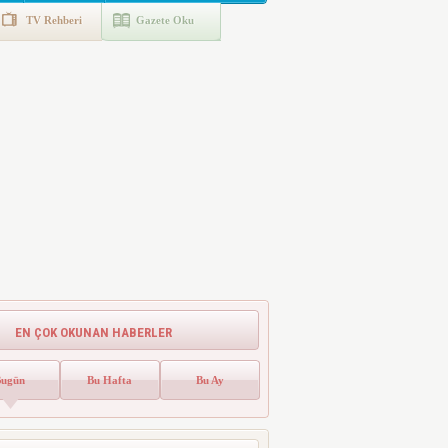
TV Rehberi
Gazete Oku
EN ÇOK OKUNAN HABERLER
Bugün
Bu Hafta
Bu Ay
Emlak Vergisinde Yeni Dönem! Ev
Sahipleri Dikkat
Emlak vergisinde gelecek yıl için esas