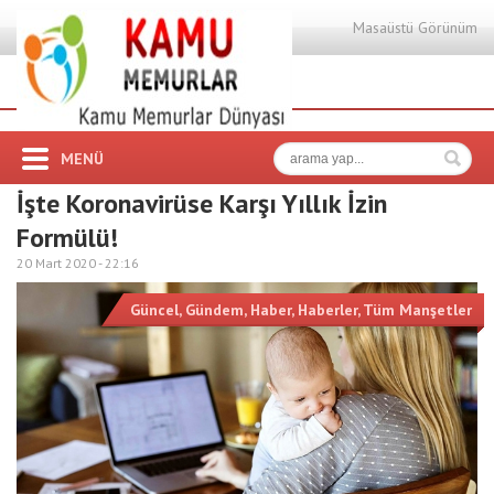
Masaüstü Görünüm
MENÜ
İşte Koronavirüse Karşı Yıllık İzin
Formülü!
20 Mart 2020 -
22:16
Güncel
,
Gündem
,
Haber
,
Haberler
,
Tüm Manşetler