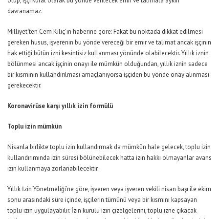
olup, işçi kural olarak bu yönde verilecek emir ve talimata aykırı
davranamaz.
Milliyet
‘ten Cem Kılıç’ın haberine göre: Fakat bu noktada dikkat edilmesi
gereken husus, işverenin bu yönde vereceği bir emir ve talimat ancak işçinin
hak ettiği bütün izni kesintisiz kullanması yönünde olabilecektir. Yıllık iznin
bölünmesi ancak işçinin onayı ile mümkün olduğundan, yıllık iznin sadece
bir kısmının kullandırılması amaçlanıyorsa işçiden bu yönde onay alınması
gerekecektir.
Koronavirüse karşı yıllık izin formülü
Toplu izin mümkün
Nisanla birlikte toplu izin kullandırmak da mümkün hale gelecek, toplu izin
kullandırımında izin süresi bölünebilecek hatta izin hakkı olmayanlar avans
izin kullanmaya zorlanabilecektir.
Yıllık İzin Yönetmeliği’ne göre, işveren veya işveren vekili nisan başı ile ekim
sonu arasındaki süre içinde, işçilerin tümünü veya bir kısmını kapsayan
toplu izin uygulayabilir. İzin kurulu izin çizelgelerini, toplu izne çıkacak