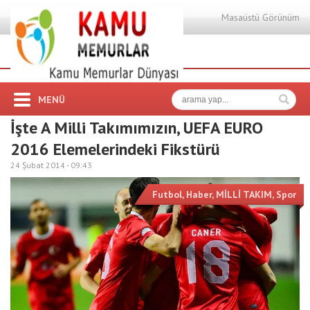
Masaüstü Görünüm
MENÜ
İşte A Milli Takımımızın, UEFA EURO
2016 Elemelerindeki Fikstürü
24 Şubat 2014 -
09:43
Futbol
,
Haber
,
MİLLİ TAKIM
,
Spor