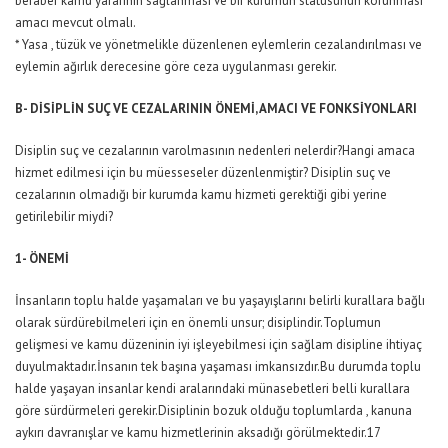
beraber kamu yararının sağlanması ve bir kurumun statüsünün korunması
amacı mevcut olmalı.
* Yasa , tüzük ve yönetmelikle düzenlenen eylemlerin cezalandırılması ve
eylemin ağırlık derecesine göre ceza uygulanması gerekir.
B- DİSİPLİN SUÇ VE CEZALARININ ÖNEMİ, AMACI VE FONKSİYONLARI
Disiplin suç ve cezalarının varolmasının nedenleri nelerdir?Hangi amaca
hizmet edilmesi için bu müesseseler düzenlenmiştir? Disiplin suç ve
cezalarının olmadığı bir kurumda kamu hizmeti gerektiği gibi yerine
getirilebilir miydi?
1- ÖNEMİ
İnsanların toplu halde yaşamaları ve bu yaşayışlarını belirli kurallara bağlı
olarak sürdürebilmeleri için en önemli unsur; disiplindir.Toplumun
gelişmesi ve kamu düzeninin iyi işleyebilmesi için sağlam disipline ihtiyaç
duyulmaktadır.İnsanın tek başına yaşaması imkansızdır.Bu durumda toplu
halde yaşayan insanlar kendi aralarındaki münasebetleri belli kurallara
göre sürdürmeleri gerekir.Disiplinin bozuk olduğu toplumlarda , kanuna
aykırı davranışlar ve kamu hizmetlerinin aksadığı görülmektedir.17