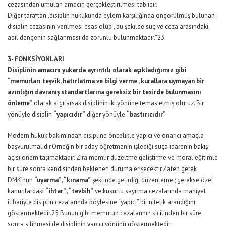
cezasından umulan amacın gerçekleştirilmesi tabiidir.
Diğer taraftan ,disiplin hukukunda eylem karşılığında öngörülmüş bulunan
disiplin cezasının verilmesi esas olup , bu şekilde suç ve ceza arasındaki
adil dengenin sağlanması da zorunlu bulunmaktadır.”23
3- FONKSİYONLARI
Disiplinin amacını yukarda ayrıntılı olarak açıkladığımız gibi
“memurları teşvik, hatırlatma ve bilgi verme , kurallara uymayan bir
azınlığın davranış standartlarına gereksiz bir tesirde bulunmasını
önleme”
olarak algılarsak disiplinin iki yönüne temas etmiş oluruz. Bir
yönüyle disiplin
“yapıcıdır”
diğer yönüyle
“bastırıcıdır”
Modern hukuk bakımından disipline öncelikle yapıcı ve onarıcı amaçla
başvurulmalıdır.Örneğin bir aday öğretmenin işlediği suça idarenin bakış
açısı önem taşımaktadır. Zira memur düzeltme geliştirme ve moral eğitimle
bir süre sonra kendisinden beklenen duruma erişecektir.Zaten gerek
DMK’nun
“uyarma” , “kınama”
şeklinde getirdiği düzenleme ; gerekse özel
kanunlardaki
“ihtar” , “tevbih”
ve kusurlu sayılma cezalarında mahiyet
itibariyle disiplin cezalarında böylesine “yapıcı” bir nitelik arandığını
göstermektedir.25 Bunun gibi memurun cezalarının sicilinden bir süre
sonra silinmesi de disiplinin yapıcı yönünü göstermektedir.