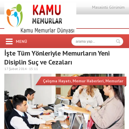
Masaüstü Görünüm
MENÜ
İşte Tüm Yönleriyle Memurların Yeni
Disiplin Suç ve Cezaları
17 Şubat 2014 -
15:11
Çalışma Hayatı
,
Memur Haberleri
,
Memurlar