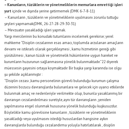
– Kanunların, tüzüklerin ve yönetmeliklerin memurlara emrettiği işleri
yurt
içinde ve dışında yerine getirmemek (DMK 6-7-8-11)
– Kanunların , tüzüklerin ve yönetmeliklerin uyulmasını zorunlu tuttuğu
şeyleri yapmamak(DMK, 26-27-28-29-30-31)
– Mevzuatın yasakladığı işleri yapmak.
Yargı mercilerinin bu konudaki tutumlarını incelemek gerekirse; yerel
mahkeme “Disiplin cezalarının esas amacı, toplumda arzulanan amaçların
devamı ve istikrarlı olarak gerçekleşmesi , kamu hizmetinin gereği gibi
yürütülmesi , kanun tüzük ve yönetmelik hükümlerine uygun hareket ve
kurumların huzurunun sağlanmasına yönelik bulunmaktadır.”22 diyerek
müessesin gayesini ortaya koymaktadır
.
Bir başka yargı kararında ise olgu
şu şekilde açıklanmıştır :
“Disiplin cezası ,kamu personelinin görevli bulunduğu kurumun çalışma
düzenini bozucu davranışlarda bulunanlara ve gelecek için uyarıcı etkilerde
bulunmak amaç ve nedenleriyle verilmekte olup, bununla yasaklanmış bir
davranışın cezalandırılması suretiyle,aynı tür davranışların ,yeniden
yapılmasına engel olunmak hususuna yönelik bulunduğu kuşkusuzdur.
Böylelikle kamu görevlisine kanunların , tüzüklerin ve yönetmeliklerin
yasakladığı veya uyulmasını istediği hususlardan hangisine aykırı
davranışlarda bulunduğu cezalandırma yoluyla hatırlatılarak , disiplin