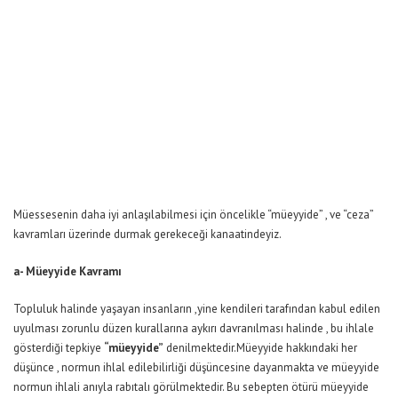
Müessesenin daha iyi anlaşılabilmesi için öncelikle “müeyyide” , ve “ceza”
kavramları üzerinde durmak gerekeceği kanaatindeyiz.
a- Müeyyide Kavramı
Topluluk halinde yaşayan insanların ,yine kendileri tarafından kabul edilen
uyulması zorunlu düzen kurallarına aykırı davranılması halinde , bu ihlale
gösterdiği tepkiye
“müeyyide”
denilmektedir.Müeyyide hakkındaki her
düşünce , normun ihlal edilebilirliği düşüncesine dayanmakta ve müeyyide
normun ihlali anıyla rabıtalı görülmektedir. Bu sebepten ötürü müeyyide