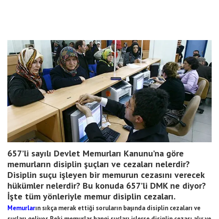
657’li sayılı Devlet Memurları Kanunu’na göre
memurların disiplin şuçları ve cezaları nelerdir?
Disiplin suçu işleyen bir memurun cezasını verecek
hükümler nelerdir? Bu konuda 657’li DMK ne diyor?
İşte tüm yönleriyle memur disiplin cezaları.
Memurlar
ın sıkça merak ettiği soruların başında disiplin cezaları ve
suçları geliyor. Peki memurlar hangi suçları işlerse disiplin cezası alır ve