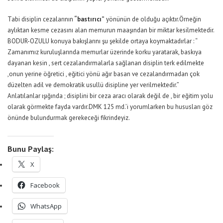
Tabi disiplin cezalarının
“bastırıcı”
yönünün de olduğu açıktır.Örneğin
aylıktan kesme cezasını alan memurun maaşından bir miktar kesilmektedir.
BODUR-OZULU konuya bakışlarını şu şekilde ortaya koymaktadırlar : “
Zamanımız kuruluşlarında memurlar üzerinde korku yaratarak, baskıya
dayanan kesin , sert cezalandırmalarla sağlanan disiplin terk edilmekte
,onun yerine öğretici , eğitici yönü ağır basan ve cezalandırmadan çok
düzelten adil ve demokratik usullü disipline yer verilmektedir.”
Anlatılanlar ışığında ; disiplini bir ceza aracı olarak değil de , bir eğitim yolu
olarak görmekte fayda vardır.DMK 125 md.’i yorumlarken bu hususları göz
önünde bulundurmak gerekeceği fikrindeyiz.
Bunu Paylaş:
X
Facebook
WhatsApp