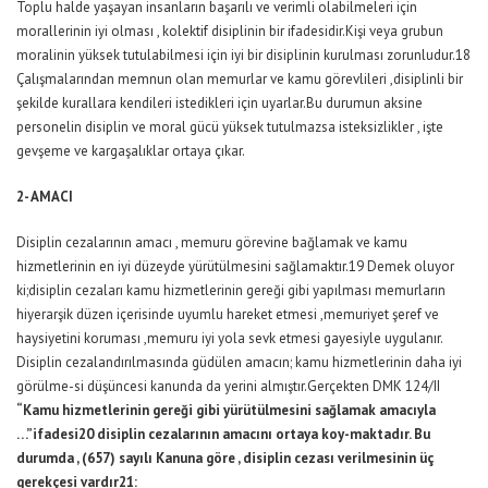
Toplu halde yaşayan insanların başarılı ve verimli olabilmeleri için
morallerinin iyi olması , kolektif disiplinin bir ifadesidir.Kişi veya grubun
moralinin yüksek tutulabilmesi için iyi bir disiplinin kurulması zorunludur.18
Çalışmalarından memnun olan memurlar ve kamu görevlileri ,disiplinli bir
şekilde kurallara kendileri istedikleri için uyarlar.Bu durumun aksine
personelin disiplin ve moral gücü yüksek tutulmazsa isteksizlikler , işte
gevşeme ve kargaşalıklar ortaya çıkar.
2- AMACI
Disiplin cezalarının amacı , memuru görevine bağlamak ve kamu
hizmetlerinin en iyi düzeyde yürütülmesini sağlamaktır.19 Demek oluyor
ki;disiplin cezaları kamu hizmetlerinin gereği gibi yapılması memurların
hiyerarşik düzen içerisinde uyumlu hareket etmesi ,memuriyet şeref ve
haysiyetini koruması ,memuru iyi yola sevk etmesi gayesiyle uygulanır.
Disiplin cezalandırılmasında güdülen amacın; kamu hizmetlerinin daha iyi
görülme-si düşüncesi kanunda da yerini almıştır.Gerçekten DMK 124/II
“Kamu hizmetlerinin gereği gibi yürütülmesini sağlamak amacıyla
…”ifadesi20 disiplin cezalarının amacını ortaya koy-maktadır. Bu
durumda , (657) sayılı Kanuna göre , disiplin cezası verilmesinin üç
gerekçesi vardır21: