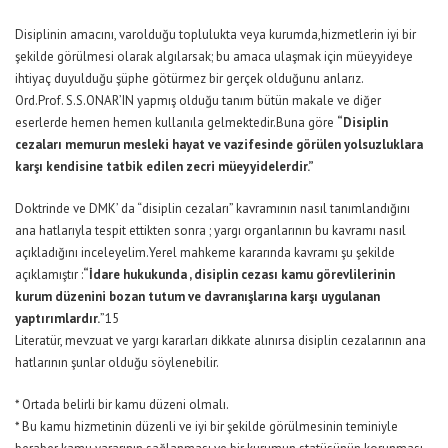
Disiplinin amacını, varolduğu toplulukta veya kurumda,hizmetlerin iyi bir
şekilde görülmesi olarak algılarsak; bu amaca ulaşmak için müeyyideye
ihtiyaç duyulduğu şüphe götürmez bir gerçek olduğunu anlarız.
Ord.Prof. S.S.ONAR’IN yapmış olduğu tanım bütün makale ve diğer
eserlerde hemen hemen kullanıla gelmektedir.Buna göre
“Disiplin
cezaları memurun mesleki hayat ve vazifesinde görülen yolsuzluklara
karşı kendisine tatbik edilen zecri müeyyidelerdir.”
Doktrinde ve DMK’ da “disiplin cezaları” kavramının nasıl tanımlandığını
ana hatlarıyla tespit ettikten sonra ; yargı organlarının bu kavramı nasıl
açıkladığını inceleyelim.Yerel mahkeme kararında kavramı şu şekilde
açıklamıştır :
“İdare hukukunda , disiplin cezası kamu görevlilerinin
kurum düzenini bozan tutum ve davranışlarına karşı uygulanan
yaptırımlardır.
”15
Literatür, mevzuat ve yargı kararları dikkate alınırsa disiplin cezalarının ana
hatlarının şunlar olduğu söylenebilir.
* Ortada belirli bir kamu düzeni olmalı.
* Bu kamu hizmetinin düzenli ve iyi bir şekilde görülmesinin teminiyle