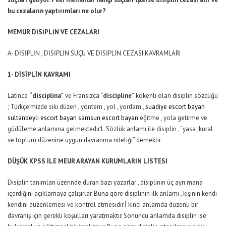
bu cezaların yaptırımları ne olur?
MEMUR DİSİPLİN VE CEZALARI
A- DİSİPLİN , DİSİPLİN SUÇU VE DİSİPLİN CEZASI KAVRAMLARI
1- DİSİPLİN KAVRAMI
Latince
“disciplina”
ve Fransızca “
discipline”
kökenli olan disiplin sözcüğü
; Türkçe’mizde sıkı düzen , yöntem , yol , yordam ,
suadiye escort bayan
sultanbeyli escort bayan
samsun escort bayan
eğitme , yola getirme ve
güdüleme anlamına gelmektedir1. Sözlük anlamı ile disiplin , “yasa ,kural
ve toplum düzenine uygun davranma niteliği” demektir.
DÜŞÜK KPSS İLE MEUR ARAYAN KURUMLARIN LİSTESİ
Disiplin tanımları üzerinde duran bazı yazarlar , disiplinin üç ayrı mana
içerdiğini açıklamaya çalışırlar. Buna göre disiplinin ilk anlamı , kişinin kendi
kendini düzenlemesi ve kontrol etmesidir.İ kinci anlamda düzenli bir
davranış için gerekli koşulları yaratmaktır. Sonuncu anlamda disiplin ise