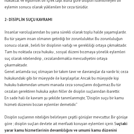
hukuksal ve eğitimsel bir içrek taşır. Buna göre disiplin istenilmeyen bir
eylemin sonucu olarak yüklenilen bir ceza türüdür.
2- DİSİPLİN SUÇU KAVRAMI
İnsanlar varoluşlarından bu yana sürekli olarak toplu halde yaşamışlardır.
Bu tür yaşam insan olmanın getirdiği bir zorunluluktur. Bu zorunluluğun
sonucu olarak , belirli bir disiplinin varlığı ve gerekliliği ortaya çıkmaktadır.
Tam bu noktada ceza hukuku , sosyal düzeni bozmaya yönelik eylemleri
suç olarak nitelendirip , cezalandırmakla mevcudiyetini ortaya
çıkarmaktadır.
Genel anlamda suç olmayan bir takım tavır ve davranışlar da vardır ki; ceza
hukukundaki gibi bir müeyyide ile karşılaşırlar. Ancak bu müeyyide kişi
hukuku bakımından umumi manada ceza sonuçlarını doğurmaz.Bu tür
cezaları gerektiren hukuka aykırı fiiller de disiplin suçlarından ibarettir.
En sade hali ile kavram şu şekilde tanımlanmıştır, “Disiplin suçu bir kamu
hizmeti düzenini bozan eylemler demetidir.”
Disiplin suçlarının niteliğini belirleyen çeşitli görüşler mevcuttur. Bir görüşe
göre ; disiplin suçları devlete ait menfaati koruyan eylemleri içerir. S
uçtaki
yarar kamu hizmetlerinin devamlılığını ve umumi kamu düzenini