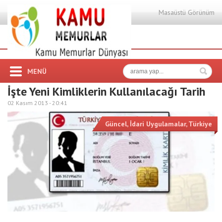
Masaüstü Görünüm
MENÜ
İşte Yeni Kimliklerin Kullanılacağı Tarih
02 Kasım 2013 -
20:41
Güncel
,
İdari Uygulamalar
,
Türkiye