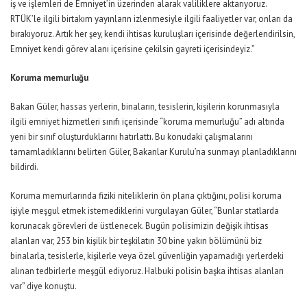
iş ve işlemleri de Emniyet’in üzerinden alarak valiliklere aktarıyoruz.
RTÜK’le ilgili birtakım yayınların izlenmesiyle ilgili faaliyetler var, onları da
bırakıyoruz. Artık her şey, kendi ihtisas kuruluşları içerisinde değerlendirilsin,
Emniyet kendi görev alanı içerisine çekilsin gayreti içerisindeyiz.”
Koruma memurluğu
Bakan Güler, hassas yerlerin, binaların, tesislerin, kişilerin korunmasıyla
ilgili emniyet hizmetleri sınıfı içerisinde “koruma memurluğu” adı altında
yeni bir sınıf oluşturduklarını hatırlattı. Bu konudaki çalışmalarını
tamamladıklarını belirten Güler, Bakanlar Kurulu’na sunmayı planladıklarını
bildirdi.
Koruma memurlarında fiziki niteliklerin ön plana çıktığını, polisi koruma
işiyle meşgul etmek istemediklerini vurgulayan Güler, “Bunlar statlarda
korunacak görevleri de üstlenecek. Bugün polisimizin değişik ihtisas
alanları var, 253 bin kişilik bir teşkilatın 30 bine yakın bölümünü biz
binalarla, tesislerle, kişilerle veya özel güvenliğin yapamadığı yerlerdeki
alınan tedbirlerle meşgül ediyoruz. Halbuki polisin başka ihtisas alanları
var” diye konuştu.