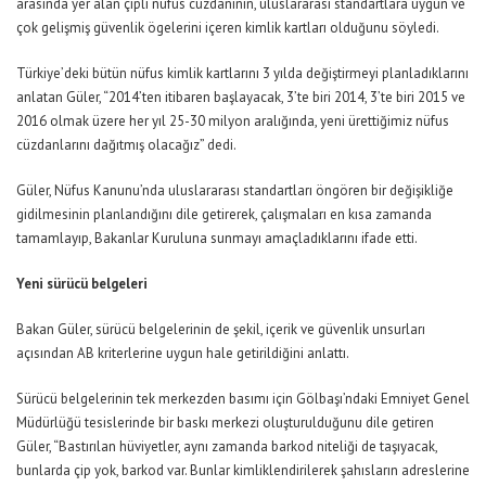
arasında yer alan çipli nüfus cüzdanının, uluslararası standartlara uygun ve
çok gelişmiş güvenlik ögelerini içeren kimlik kartları olduğunu söyledi.
Türkiye’deki bütün nüfus kimlik kartlarını 3 yılda değiştirmeyi planladıklarını
anlatan Güler, “2014’ten itibaren başlayacak, 3’te biri 2014, 3’te biri 2015 ve
2016 olmak üzere her yıl 25-30 milyon aralığında, yeni ürettiğimiz nüfus
cüzdanlarını dağıtmış olacağız” dedi.
Güler, Nüfus Kanunu’nda uluslararası standartları öngören bir değişikliğe
gidilmesinin planlandığını dile getirerek, çalışmaları en kısa zamanda
tamamlayıp, Bakanlar Kuruluna sunmayı amaçladıklarını ifade etti.
Yeni sürücü belgeleri
Bakan Güler, sürücü belgelerinin de şekil, içerik ve güvenlik unsurları
açısından AB kriterlerine uygun hale getirildiğini anlattı.
Sürücü belgelerinin tek merkezden basımı için Gölbaşı’ndaki Emniyet Genel
Müdürlüğü tesislerinde bir baskı merkezi oluşturulduğunu dile getiren
Güler, “Bastırılan hüviyetler, aynı zamanda barkod niteliği de taşıyacak,
bunlarda çip yok, barkod var. Bunlar kimliklendirilerek şahısların adreslerine