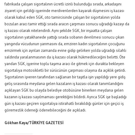
fabrikada çalışan sigortalının ücretli izinli bulunduğu sırada, arkadaşını
ziyaret için geldiği işyerinde merdivenlerden kayarak düşmesini iş kazası
olarak kabul eden SGK, oto tamircisinde çalışan bir sigortalının yolda
bozulan aracı tamir ettiği sırada aracın çarpması sonucu uğradığı kazayı da
iş kazası olarak nitelendirdi. Aynı şekilde SGK, bir inşaatta çalışan
sigortalının yatakhanede yattığı sırada sobanın devrilmesi sonucu çıkan
yangında vücudunun yanmasını da, emziren kadın sigortalının çocuğunu
emzirmek için ayrılan zamanda evine gidip gelirken yolda uğradığı silahlı
saldırıda yaralanmasının da iş kazası olarak hükmedileceğini belirtti. Öte
yandan SGK, işyerine toplu taşıma aracı ile gitmek için durakta bekleyen
sigortalıya motosikletli bir sürücünün çarpması olayına da açıklık getirdi.
Sigortalının işveren tarafından sağlanan bir taşıtla işin yapıldığı yere gidiş
geliş sırasında meydana gelen kazaların iş kazası olarak tanımlandığını
açıklayan SGK bu olayda belediye otobüsüne binerken meydana gelen
kazanın iş kazası sayılmaması gerektiğini bildirdi. Ayrıca SGK işe başladığı
gün iş kazası geçiren sigortalıya istirahatli bırakıldığı günler için geçici iş
göremezlik ödeneği ödenebileceğini de açıkladı.
Gökhan Kaya/TÜRKİYE GAZETESİ