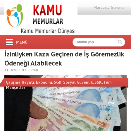
Masaüstü Görünüm
MENÜ
İzinliyken Kaza Geçiren de İş Göremezlik
Ödeneği Alabilecek
11 Ocak 2014 -
12:08
Çalışma Hayatı
,
Ekonomi
,
SGK
,
Sosyal Güvenlik
,
SSK
,
Tüm
Manşetler