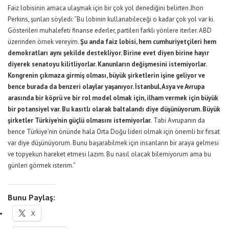
Faiz lobisinin amaca ulaşmak için bir çok yol denediğini belirten Jhon
Perkins, şunları söyledi: “Bu lobinin kullanabileceği o kadar çok yol var ki.
Gösterileri muhalefeti finanse ederler, partileri farklı yönlere iterler. ABD
üzerinden örnek vereyim.
Şu anda faiz lobisi, hem cumhuriyetçileri hem
demokratları aynı şekilde destekliyor. Birine evet diyen birine hayır
diyerek senatoyu kilitliyorlar. Kanunların değişmesini istemiyorlar.
Kongrenin çıkmaza girmiş olması, büyük şirketlerin işine geliyor ve
bence burada da benzeri olaylar yaşanıyor. İstanbul, Asya ve Avrupa
arasında bir köprü ve bir rol model olmak için, ilham vermek için büyük
bir potansiyel var. Bu kasıtlı olarak baltalandı diye düşünüyorum. Büyük
şirketler Türkiye’nin güçlü olmasını istemiyorlar.
Tabi Avrupanın da
bence Türkiye’nin önünde hala Orta Doğu lideri olmak için önemli bir fırsat
var diye düşünüyorum. Bunu başarabilmek için insanların bir araya gelmesi
ve topyekun hareket etmesi lazım. Bu nasıl olacak bilemiyorum ama bu
günleri görmek isterim.”
Bunu Paylaş:
X