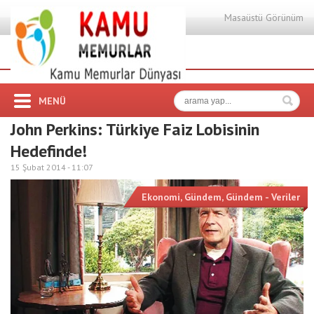
Masaüstü Görünüm
MENÜ
John Perkins: Türkiye Faiz Lobisinin
Hedefinde!
15 Şubat 2014 -
11:07
Ekonomi
,
Gündem
,
Gündem - Veriler