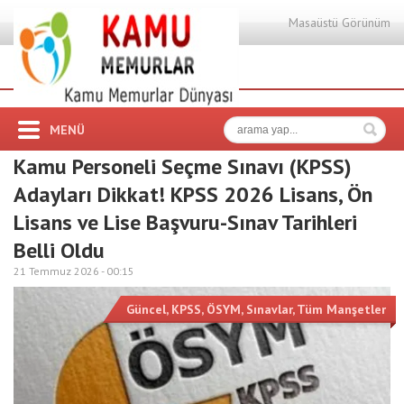
Masaüstü Görünüm
MENÜ
Kamu Personeli Seçme Sınavı (KPSS)
Adayları Dikkat! KPSS 2026 Lisans, Ön
Lisans ve Lise Başvuru-Sınav Tarihleri
Belli Oldu
21 Temmuz 2026 -
00:15
Güncel
,
KPSS
,
ÖSYM
,
Sınavlar
,
Tüm Manşetler