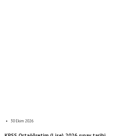
30 Ekim 2026
KPSS Ortaöğretim (Lise) 2026 sınav tarihi