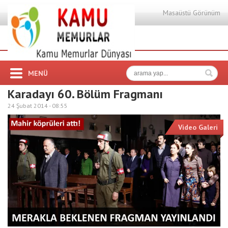
Masaüstü Görünüm
MENÜ
Karadayı 60. Bölüm Fragmanı
24 Şubat 2014 -
08:55
Video Galeri