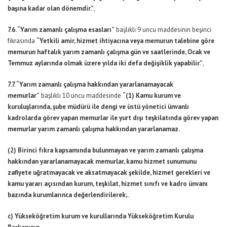
başına kadar olan dönemdir.”
,
7.6. “Yarım zamanlı çalışma esasları”
başlıklı 9 uncu maddesinin beşinci
fıkrasında
“Yetkili amir, hizmet ihtiyacına veya memurun talebine göre
memurun haftalık yarım zamanlı çalışma gün ve saatlerinde, Ocak ve
Temmuz aylarında olmak üzere yılda iki defa değişiklik yapabilir.”
,
7.7. “Yarım zamanlı çalışma hakkından yararlanamayacak
memurlar”
başlıklı 10 uncu maddesinde
“(1) Kamu kurum ve
kuruluşlarında, şube müdürü ile dengi ve üstü yönetici ünvanlı
kadrolarda görev yapan memurlar ile yurt dışı teşkilatında görev yapan
memurlar yarım zamanlı çalışma hakkından yararlanamaz.
(2) Birinci fıkra kapsamında bulunmayan ve yarım zamanlı çalışma
hakkından yararlanamayacak memurlar, kamu hizmet sunumunu
zafiyete uğratmayacak ve aksatmayacak şekilde, hizmet gerekleri ve
kamu yararı açısından kurum, teşkilat, hizmet sınıfı ve kadro ünvanı
bazında kurumlarınca değerlendirilerek;.
c) Yükseköğretim kurum ve kurullarında Yükseköğretim Kurulu