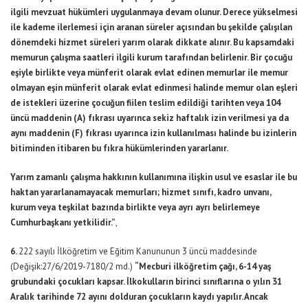
ilgili mevzuat hükümleri uygulanmaya devam olunur. Derece yükselmesi
ile kademe ilerlemesi için aranan süreler açısından bu şekilde çalışılan
dönemdeki hizmet süreleri yarım olarak dikkate alınır. Bu kapsamdaki
memurun çalışma saatleri ilgili kurum tarafından belirlenir. Bir çocuğu
eşiyle birlikte veya münferit olarak evlat edinen memurlar ile memur
olmayan eşin münferit olarak evlat edinmesi halinde memur olan eşleri
de istekleri üzerine çocuğun fiilen teslim edildiği tarihten veya 104
üncü maddenin (A) fıkrası uyarınca sekiz haftalık izin verilmesi ya da
aynı maddenin (F) fıkrası uyarınca izin kullanılması halinde bu izinlerin
bitiminden itibaren bu fıkra hükümlerinden yararlanır.
Yarım zamanlı çalışma hakkının kullanımına ilişkin usul ve esaslar ile bu
haktan yararlanamayacak memurları; hizmet sınıfı, kadro unvanı,
kurum veya teşkilat bazında birlikte veya ayrı ayrı belirlemeye
Cumhurbaşkanı yetkilidir.”
,
6.
222 sayılı İlköğretim ve Eğitim Kanununun 3 üncü maddesinde
(Değişik:27/6/2019-7180/2 md.)
“Mecburi ilköğretim çağı, 6-14 yaş
grubundaki çocukları kapsar. İlkokulların birinci sınıflarına o yılın 31
Aralık tarihinde 72 ayını dolduran çocukların kaydı yapılır. Ancak