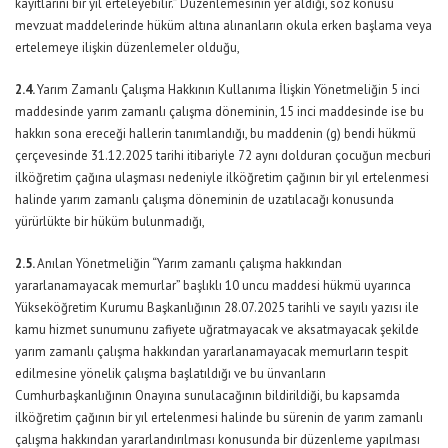
kayıtlarını bir yıl erteleyebilir.” Düzenlemesinin yer aldığı, söz konusu
mevzuat maddelerinde hüküm altına alınanların okula erken başlama veya
ertelemeye ilişkin düzenlemeler olduğu,
2.4.
Yarım Zamanlı Çalışma Hakkının Kullanıma İlişkin Yönetmeliğin 5 inci
maddesinde yarım zamanlı çalışma döneminin, 15 inci maddesinde ise bu
hakkın sona ereceği hallerin tanımlandığı, bu maddenin (g) bendi hükmü
çerçevesinde 31.12.2025 tarihi itibariyle 72 aynı dolduran çocuğun mecburi
ilköğretim çağına ulaşması nedeniyle ilköğretim çağının bir yıl ertelenmesi
halinde yarım zamanlı çalışma döneminin de uzatılacağı konusunda
yürürlükte bir hüküm bulunmadığı,
2.5.
Anılan Yönetmeliğin “Yarım zamanlı çalışma hakkından
yararlanamayacak memurlar” başlıklı 10 uncu maddesi hükmü uyarınca
Yükseköğretim Kurumu Başkanlığının 28.07.2025 tarihli ve sayılı yazısı ile
kamu hizmet sunumunu zafiyete uğratmayacak ve aksatmayacak şekilde
yarım zamanlı çalışma hakkından yararlanamayacak memurların tespit
edilmesine yönelik çalışma başlatıldığı ve bu ünvanların
Cumhurbaşkanlığının Onayına sunulacağının bildirildiği, bu kapsamda
ilköğretim çağının bir yıl ertelenmesi halinde bu sürenin de yarım zamanlı
çalışma hakkından yararlandırılması konusunda bir düzenleme yapılması