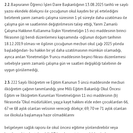
2.2.
Başvuranın Öğrenci İşleri Daire Başkanlığının 13.08.2025 tarihli ve sayılı
yazısı ekindeki dilekçesi ile çocuğunun okul kaydını bir yıl ertelediğini
belirterek yarım zamanlı çalışma süresinin 1 yıl süreyle daha uzatılması ile
çalışma gün ve saatlerinin değiştirilmesini talep ettiği, Yarım Zamanlı
Çalışma Hakkının Kullanıma İlişkin Yönetmeliğin 15 inci maddesinin birinci
fıkrasının (g) bendi düzenlemesi kapsamında -oğlunun doğum tarihinin
18.12.2019 olması ve ilgilinin çocuğunun mecburi okul çağı 2025 yılında
başladığından- bu hakkın bir yıl daha uzatılmasının mümkün olamadığı,
ayrıca anılan Yönetmeliğin 9 uncu maddesinin beşinci fıkrası düzenlemesi
sebebiyle yarım zamanlı çalışma gün ve saatleri değişikliği talebinin de
uygun görülemediği,
2.3.
222 Sayılı İlköğretim ve Eğitim Kanunun 3 üncü maddesinde mecburi
ilköğretim çağının tanımlandığı, yine Milli Eğitim Bakanlığı Okul Öncesi
Eğitim ve İlköğretim Kurumları Yönetmeliğinin 11 inci maddesinin (b)
fıkrasında “Okul müdürlükleri, yaşça kayıt hakkını elde eden çocuklardan 66,
67 ve 68 aylık olanları velisinin vereceği dilekçe; 69, 70 ve 71 aylık olanları
ise ilkokula başlamaya hazır olmadıklarını
belgeleyen sağlık raporu ile okul öncesi eğitime yönlendirebilir veya