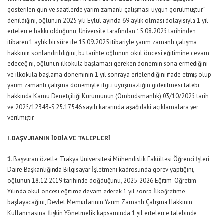
gösterilen gün ve saatlerde yarım zamanlı çalışması uygun görülmüştür.”
denildiğini, oğlunun 2025 yılı Eylül ayında 69 aylık olması dolayısıyla 1 yıl
erteleme hakkı olduğunu, Üniversite tarafından 15.08.2025 tarihinden
itibaren 1 aylık bir süre ile 15.09.2025 itibariyle yarım zamanlı çalışma
hakkının sonlandırıldığını, bu tarihte oğlunun okul öncesi eğitimine devam
edeceğini, oğlunun ilkokula başlaması gereken dönemin sona ermediğini
ve ilkokula başlama döneminin 1 yıl sonraya ertelendiğini ifade etmiş olup
yarım zamanlı çalışma dönemiyle ilgili uyuşmazlığın giderilmesi talebi
hakkında Kamu Denetçiliği Kurumunun (Ombudsmanlık) 03/10/2025 tarih
ve 2025/12343-S.25.17546 sayılı kararında aşağıdaki açıklamalara yer
verilmiştir.
I. BAŞVURANIN İDDİA VE TALEPLERİ
1.
Başvuran özetle; Trakya Üniversitesi Mühendislik Fakültesi Öğrenci İşleri
Daire Başkanlığında Bilgisayar İşletmeni kadrosunda görev yaptığını,
oğlunun 18.12.2019 tarihinde doğduğunu, 2025-2026 Eğitim-Öğretim
Yılında okul öncesi eğitime devam ederek 1 yıl sonra İlköğretime
başlayacağını, Devlet Memurlarının Yarım Zamanlı Çalışma Hakkının
Kullanmasına İlişkin Yönetmelik kapsamında 1 yıl erteleme talebinde