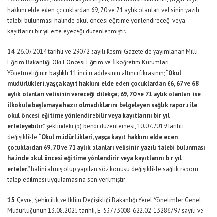
hakkını elde eden çocuklardan 69, 70 ve 71 aylık olanları velisinin yazılı
talebi bulunması halinde okul öncesi eğitime yönlendireceği veya
kayıtlarını bir yıl erteleyeceği düzenlenmiştir.
14.
26.07.2014 tarihli ve 29072 sayılı Resmi Gazete’de yayımlanan Milli
Eğitim Bakanlığı Okul Öncesi Eğitim ve İlköğretim Kurumları
Yönetmeliğinin başlıklı 11 inci maddesinin altıncı fıkrasının;
“Okul
müdürlükleri, yaşça kayıt hakkını elde eden çocuklardan 66, 67 ve 68
aylık olanları velisinin vereceği dilekçe; 69, 70 ve 71 aylık olanları ise
ilkokula başlamaya hazır olmadıklarını belgeleyen sağlık raporu ile
okul öncesi eğitime yönlendirebilir veya kayıtlarını bir yıl
erteleyebilir.”
şeklindeki (b) bendi düzenlemesi, 10.07.2019 tarihli
değişiklikle
“Okul müdürlükleri, yaşça kayıt hakkını elde eden
çocuklardan 69, 70 ve 71 aylık olanları velisinin yazılı talebi bulunması
halinde okul öncesi eğitime yönlendirir veya kayıtlarını bir yıl
erteler.”
halini almış olup yapılan söz konusu değişiklikle sağlık raporu
talep edilmesi uygulamasına son verilmiştir.
15.
Çevre, Şehircilik ve İklim Değişikliği Bakanlığı Yerel Yönetimler Genel
Müdürlüğünün 13.08.2025 tarihli, E-53773008-622.02-13286797 sayılı ve