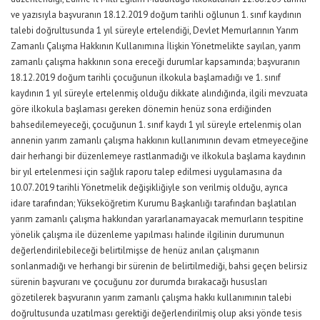
ve yazısıyla başvuranın 18.12.2019 doğum tarihli oğlunun 1. sınıf kaydının
talebi doğrultusunda 1 yıl süreyle ertelendiği, Devlet Memurlarının Yarım
Zamanlı Çalışma Hakkının Kullanımına İlişkin Yönetmelikte sayılan, yarım
zamanlı çalışma hakkının sona ereceği durumlar kapsamında; başvuranın
18.12.2019 doğum tarihli çocuğunun ilkokula başlamadığı ve 1. sınıf
kaydının 1 yıl süreyle ertelenmiş olduğu dikkate alındığında, ilgili mevzuata
göre ilkokula başlaması gereken dönemin henüz sona erdiğinden
bahsedilemeyeceği, çocuğunun 1. sınıf kaydı 1 yıl süreyle ertelenmiş olan
annenin yarım zamanlı çalışma hakkının kullanımının devam etmeyeceğine
dair herhangi bir düzenlemeye rastlanmadığı ve ilkokula başlama kaydının
bir yıl ertelenmesi için sağlık raporu talep edilmesi uygulamasına da
10.07.2019 tarihli Yönetmelik değişikliğiyle son verilmiş olduğu, ayrıca
idare tarafından; Yükseköğretim Kurumu Başkanlığı tarafından başlatılan
yarım zamanlı çalışma hakkından yararlanamayacak memurların tespitine
yönelik çalışma ile düzenleme yapılması halinde ilgilinin durumunun
değerlendirilebileceği belirtilmişse de henüz anılan çalışmanın
sonlanmadığı ve herhangi bir sürenin de belirtilmediği, bahsi geçen belirsiz
sürenin başvuranı ve çocuğunu zor durumda bırakacağı hususları
gözetilerek başvuranın yarım zamanlı çalışma hakkı kullanımının talebi
doğrultusunda uzatılması gerektiği değerlendirilmiş olup aksi yönde tesis