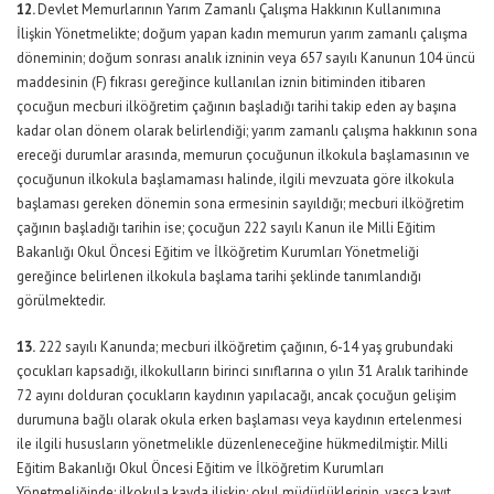
12.
Devlet Memurlarının Yarım Zamanlı Çalışma Hakkının Kullanımına
İlişkin Yönetmelikte; doğum yapan kadın memurun yarım zamanlı çalışma
döneminin; doğum sonrası analık izninin veya 657 sayılı Kanunun 104 üncü
maddesinin (F) fıkrası gereğince kullanılan iznin bitiminden itibaren
çocuğun mecburi ilköğretim çağının başladığı tarihi takip eden ay başına
kadar olan dönem olarak belirlendiği; yarım zamanlı çalışma hakkının sona
ereceği durumlar arasında, memurun çocuğunun ilkokula başlamasının ve
çocuğunun ilkokula başlamaması halinde, ilgili mevzuata göre ilkokula
başlaması gereken dönemin sona ermesinin sayıldığı; mecburi ilköğretim
çağının başladığı tarihin ise; çocuğun 222 sayılı Kanun ile Milli Eğitim
Bakanlığı Okul Öncesi Eğitim ve İlköğretim Kurumları Yönetmeliği
gereğince belirlenen ilkokula başlama tarihi şeklinde tanımlandığı
görülmektedir.
13.
222 sayılı Kanunda; mecburi ilköğretim çağının, 6-14 yaş grubundaki
çocukları kapsadığı, ilkokulların birinci sınıflarına o yılın 31 Aralık tarihinde
72 ayını dolduran çocukların kaydının yapılacağı, ancak çocuğun gelişim
durumuna bağlı olarak okula erken başlaması veya kaydının ertelenmesi
ile ilgili hususların yönetmelikle düzenleneceğine hükmedilmiştir. Milli
Eğitim Bakanlığı Okul Öncesi Eğitim ve İlköğretim Kurumları
Yönetmeliğinde; ilkokula kayda ilişkin; okul müdürlüklerinin, yaşça kayıt