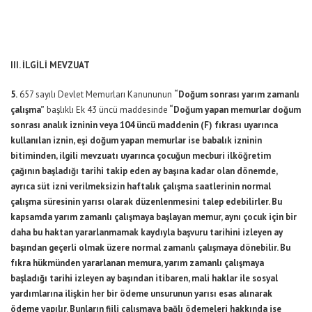
III. İLGİLİ MEVZUAT
5.
657 sayılı Devlet Memurları Kanununun
“Doğum sonrası yarım zamanlı
çalışma”
başlıklı Ek 43 üncü maddesinde
“Doğum yapan memurlar doğum
sonrası analık izninin veya 104 üncü maddenin (F) fıkrası uyarınca
kullanılan iznin, eşi doğum yapan memurlar ise babalık izninin
bitiminden, ilgili mevzuatı uyarınca çocuğun mecburi ilköğretim
çağının başladığı tarihi takip eden ay başına kadar olan dönemde,
ayrıca süt izni verilmeksizin haftalık çalışma saatlerinin normal
çalışma süresinin yarısı olarak düzenlenmesini talep edebilirler. Bu
kapsamda yarım zamanlı çalışmaya başlayan memur, aynı çocuk için bir
daha bu haktan yararlanmamak kaydıyla başvuru tarihini izleyen ay
başından geçerli olmak üzere normal zamanlı çalışmaya dönebilir. Bu
fıkra hükmünden yararlanan memura, yarım zamanlı çalışmaya
başladığı tarihi izleyen ay başından itibaren, mali haklar ile sosyal
yardımlarına ilişkin her bir ödeme unsurunun yarısı esas alınarak
ödeme yapılır. Bunların fiili çalışmaya bağlı ödemeleri hakkında ise