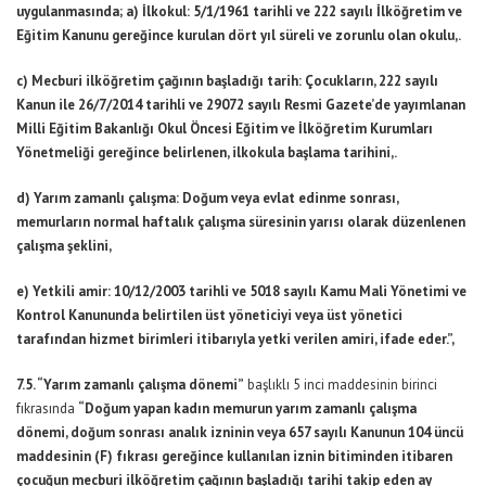
uygulanmasında; a) İlkokul: 5/1/1961 tarihli ve 222 sayılı İlköğretim ve
Eğitim Kanunu gereğince kurulan dört yıl süreli ve zorunlu olan okulu,.
c) Mecburi ilköğretim çağının başladığı tarih: Çocukların, 222 sayılı
Kanun ile 26/7/2014 tarihli ve 29072 sayılı Resmi Gazete’de yayımlanan
Milli Eğitim Bakanlığı Okul Öncesi Eğitim ve İlköğretim Kurumları
Yönetmeliği gereğince belirlenen, ilkokula başlama tarihini,.
d) Yarım zamanlı çalışma: Doğum veya evlat edinme sonrası,
memurların normal haftalık çalışma süresinin yarısı olarak düzenlenen
çalışma şeklini,
e) Yetkili amir: 10/12/2003 tarihli ve 5018 sayılı Kamu Mali Yönetimi ve
Kontrol Kanununda belirtilen üst yöneticiyi veya üst yönetici
tarafından hizmet birimleri itibarıyla yetki verilen amiri, ifade eder.”,
7.5. “Yarım zamanlı çalışma dönemi”
başlıklı 5 inci maddesinin birinci
fıkrasında
“Doğum yapan kadın memurun yarım zamanlı çalışma
dönemi, doğum sonrası analık izninin veya 657 sayılı Kanunun 104 üncü
maddesinin (F) fıkrası gereğince kullanılan iznin bitiminden itibaren
çocuğun mecburi ilköğretim çağının başladığı tarihi takip eden ay