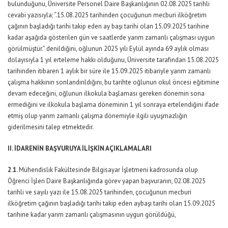
bulunduğunu, Üniversite Personel Daire Başkanlığının 02.08.2025 tarihli
cevabi yazısıyla; “.15.08.2025 tarihinden çocuğunun mecburi ilköğretim
çağının başladığı tarihi takip eden ay başı tarihi olan 15.09.2025 tarihine
kadar aşağıda gösterilen gün ve saatlerde yarım zamanlı çalışması uygun
görülmüştür.” denildiğini, oğlunun 2025 yılı Eylül ayında 69 aylık olması
dolayısıyla 1 yıl erteleme hakkı olduğunu, Üniversite tarafından 15.08.2025
tarihinden itibaren 1 aylık bir süre ile 15.09.2025 itibariyle yarım zamanlı
çalışma hakkının sonlandırıldığını, bu tarihte oğlunun okul öncesi eğitimine
devam edeceğini, oğlunun ilkokula başlaması gereken dönemin sona
ermediğini ve ilkokula başlama döneminin 1 yıl sonraya ertelendiğini ifade
etmiş olup yarım zamanlı çalışma dönemiyle ilgili uyuşmazlığın
giderilmesini talep etmektedir.
II. İDARENİN BAŞVURUYA İLİŞKİN AÇIKLAMALARI
2.1.
Mühendislik Fakültesinde Bilgisayar İşletmeni kadrosunda olup
Öğrenci İşleri Daire Başkanlığında görev yapan başvuranın, 02.08.2025
tarihli ve sayılı yazı ile 15.08.2025 tarihinden, çocuğunun mecburi
ilköğretim çağının başladığı tarihi takip eden aybaşı tarihi olan 15.09.2025
tarihine kadar yarım zamanlı çalışmasının uygun görüldüğü,