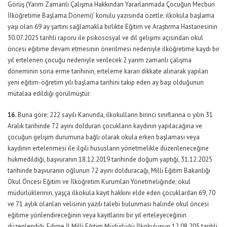
Görüş (Yarım Zamanlı Çalışma Hakkından Yararlanmada Çocuğun Mecburi
İlköğretime Başlama Dönemi)’ konulu yazısında özetle; ilkokula başlama
yaşı olan 69 ay şartını sağlamakla birlikte Eğitim ve Araştırma Hastanesinin
30.07.2025 tarihli raporu ile psikososyal ve dil gelişimi açısından okul
öncesi eğitime devam etmesinin önerilmesi nedeniyle ilköğretime kaydı bir
yıl ertelenen çocuğu nedeniyle verilecek 2 yarım zamanlı çalışma
döneminin sona erme tarihinin, erteleme kararı dikkate alınarak yapılan
yeni eğitim-öğretim yılı başlama tarihini takip eden ay başı olduğunun
mütalaa edildiği görülmüştür.
16.
Buna göre; 222 sayılı Kanunda, ilkokulların birinci sınıflarına o yılın 31
Aralık tarihinde 72 ayını dolduran çocukların kaydının yapılacağına ve
çocuğun gelişim durumuna bağlı olarak okula erken başlaması veya
kaydının ertelenmesi ile ilgili hususların yönetmelikle düzenleneceğine
hükmedildiği, başvuranın 18.12.2019 tarihinde doğum yaptığı, 31.12.2025
tarihinde başvuranın oğlunun 72 ayını dolduracağı, Milli Eğitim Bakanlığı
Okul Öncesi Eğitim ve İlköğretim Kurumları Yönetmeliğinde; okul
müdürlüklerinin, yaşça ilkokula kayıt hakkını elde eden çocuklardan 69, 70
ve 71 aylık olanları velisinin yazılı talebi bulunması halinde okul öncesi
eğitime yönlendireceğinin veya kayıtlarını bir yıl erteleyeceğinin
düzenlendiği, Edirne İl Milli Eğitim Müdürlüğü İlkokulunun 12.08.205 tarihli