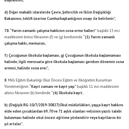
Başkanının,.
d) Diğer mahalli idarelerde Çevre, Şehircilik ve İklim Değişikliği
Bakanının, teklifi üzerine Cumhurbaşkanlığının onayı ile belirlenir.”,
7.8. “Yarım zamanlı çalışma hakkının sona erme halleri”
başlıklı 15 inci
maddesinin birinci fıkrasının (f) ve (g) bentlerinde
“(1) Yarım zamanlı
çalışma hakkı, memurun;.
f) Çocuğunun ilkokula başlaması, g) Çocuğunun ilkokula başlamaması
halinde, ilgili mevzuata göre ilkokula başlaması gereken dönemin sona
ermesi, halinde sona erer.”,
8.
Milli Eğitim Bakanlığı Okul Öncesi Eğitim ve İlköğretim Kurumları
Yönetmeliğinin
“Kayıt zamanı ve kayıt yaşı”
başlıklı 11 inci maddesinin
altıncı fıkrasının (b) bendinde
“(6) İlkokula kayıt:.
b) (Değişik:RG-10/7/2019-30827)Okul müdürlükleri, yaşça kayıt hakkını
elde eden çocuklardan 69, 70 ve 71 aylık olanları velisinin yazılı talebi
bulunması halinde okul öncesi eğitime yönlendirir veya kayıtlarını bir
yıl erteler.”
,